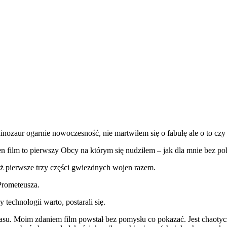
nozaur ogarnie nowoczesność, nie martwiłem się o fabułę ale o to czy 
n film to pierwszy Obcy na którym się nudziłem – jak dla mnie bez polot
iż pierwsze trzy części gwiezdnych wojen razem.
 Prometeusza.
technologii warto, postarali się.
zasu. Moim zdaniem film powstał bez pomysłu co pokazać. Jest chaotyc