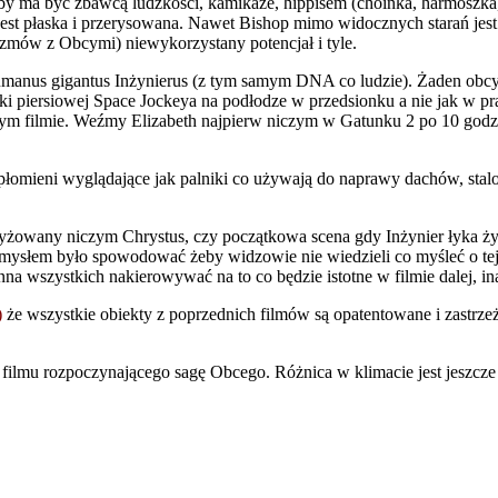
 ma być zbawcą ludzkości, kamikaze, hippisem (choinka, harmoszka, c
i jest płaska i przerysowana. Nawet Bishop mimo widocznych starań jest
zmów z Obcymi) niewykorzystany potencjał i tyle.
umanus gigantus Inżynierus (z tym samym DNA co ludzie). Żaden obcy n
 piersiowej Space Jockeya na podłodze w przedsionku a nie jak w p
w tym filmie. Weźmy Elizabeth najpierw niczym w Gatunku 2 po 10 god
 płomieni wyglądające jak palniki co używają do naprawy dachów, stal
rzyżowany niczym Chrystus, czy początkowa scena gdy Inżynier łyka 
mysłem było spowodować żeby widzowie nie wiedzieli co myśleć o tej
 wszystkich nakierowywać na to co będzie istotne w filmie dalej, ina
)
że wszystkie obiekty z poprzednich filmów są opatentowane i zastrz
ko filmu rozpoczynającego sagę Obcego. Różnica w klimacie jest jesz