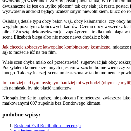
stworzonego wizerunku. Weźmy postać pilota Janka, WTF kim on niby
dwuznaczne że jest on „tylko pilotem” tak czy siak jak reszta postac
wyzwolenia android będący uzależnionym niewolnikiem, klucz do ro
Osłabiają detale typu obcy balon-wąż, obcy kałamarnica, czy obcy h
wyglądu poza tym z końcowych kadrów. Czemu obcy wyszedł z klatki
pilota? Zresztą niekonsekwencje i zapożyczenia to dla mnie plaga 
scena Elizabeth biega albo nie może nawet chodzić z bólu.
Jak chcecie zobaczyć łatwopalne kombinezony kosmiczne
, miotacze
są) to możecie iść na ten film.
Wiele scen chyba miało coś przedstawiać, sugerować jak obcy rozk
Poczytałem komentarze innych i jestem w szachu bo nie wiem czy za
innego. Tak czy inaczej scena umieszczona w takim momencie powinna
Im bardziej nad tym myślę tym bardziej mi wychodzi (obym się mylił
ich namiastki by nie płacić tantiemów.
Nie sądziłem że to napiszę, nie polecam Prometeusza, zwłaszcza ja
markowanymi 007 zupełnie bez Bondowego klimatu.
podobne wpisy:
Resident Evil Retribution – recenzja
nie jestem ogrem :(