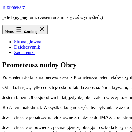
Przejdź
Bibliotekarz
do
pale faję, piję rum, czasem uda mi się coś wymyśleć ;)
treści
Menu
Zamknij
Strona główna
Dziękczynnik
Zachcianki
Prometeusz nudny Obcy
Poleciałem do kina na pierwszy seans Prometeusza pełen lęków czy di
Odnalazł się…, tylko co z tego skoro fabuła żałosna. Nie ukrywam, te
Jestem fanem Obcego od wielu lat, jedynkę obejrzałem więcej razy n
Bo Alien miał klimat. Wszystkie kolejne części też były udane aż do
Jeżeli chcecie popatrzeć na efektowne 3-d idźcie
do IMAX-a od strony 
Jeżeli chcecie odpowiedzi, poznać genezę obcego to szkoda kasy i c