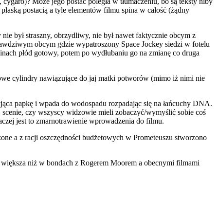
ygaro)? Może jego postać poległa w tłumaczeniu, bo są teksty niby
 płaską postacią a tyle elementów filmu spina w całość (żądny
ie był straszny, obrzydliwy, nie był nawet faktycznie obcym z
rawdziwym obcym gdzie wypatroszony Space Jockey siedzi w fotelu
zinach płód gotowy, potem po wydłubaniu go na zmianę co druga
owe cylindry nawiązujące do jaj matki potworów (mimo iż nimi nie
żyjąca papkę i wpada do wodospadu rozpadając się na łańcuchy DNA.
 scenie, czy wszyscy widzowie mieli zobaczyć/wymyślić sobie coś
czej jest to zmarnotrawienie wprowadzenia do filmu.
eżone a z racji oszczędności budżetowych w Prometeuszu stworzono
cze większa niż w bondach z Rogerem Moorem a obecnymi filmami