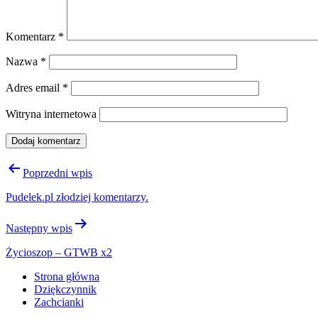
Komentarz
*
Nazwa
*
Adres email
*
Witryna internetowa
Nawigacja
Poprzedni wpis
wpisu
Pudelek.pl złodziej komentarzy.
Następny wpis
Życioszop – GTWB x2
Strona główna
Dziękczynnik
Zachcianki