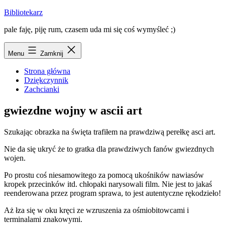
Przejdź
Bibliotekarz
do
pale faję, piję rum, czasem uda mi się coś wymyśleć ;)
treści
Menu
Zamknij
Strona główna
Dziękczynnik
Zachcianki
gwiezdne wojny w ascii art
Szukając obrazka na święta trafiłem na prawdziwą perełkę asci art.
Nie da się ukryć że to gratka dla prawdziwych fanów gwiezdnych
wojen.
Po prostu coś niesamowitego za pomocą ukośników nawiasów
kropek przecinków itd. chłopaki narysowali film. Nie jest to jakaś
reenderowana przez program sprawa, to jest autentyczne rękodzieło!
Aż łza się w oku kręci ze wzruszenia za ośmiobitowcami i
terminalami znakowymi.