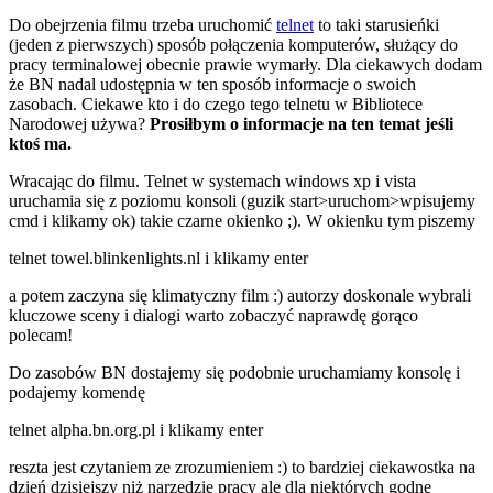
Do obejrzenia filmu trzeba uruchomić
telnet
to taki starusieńki
(jeden z pierwszych) sposób połączenia komputerów, służący do
pracy terminalowej obecnie prawie wymarły. Dla ciekawych dodam
że BN nadal udostępnia w ten sposób informacje o swoich
zasobach. Ciekawe kto i do czego tego telnetu w Bibliotece
Narodowej używa?
Prosiłbym o informacje na ten temat jeśli
ktoś ma.
Wracając do filmu. Telnet w systemach windows xp i vista
uruchamia się z poziomu konsoli (guzik start>uruchom>wpisujemy
cmd i klikamy ok) takie czarne okienko ;). W okienku tym piszemy
telnet towel.blinkenlights.nl i klikamy enter
a potem zaczyna się klimatyczny film :) autorzy doskonale wybrali
kluczowe sceny i dialogi warto zobaczyć naprawdę gorąco
polecam!
Do zasobów BN dostajemy się podobnie uruchamiamy konsolę i
podajemy komendę
telnet alpha.bn.org.pl i klikamy enter
reszta jest czytaniem ze zrozumieniem :) to bardziej ciekawostka na
dzień dzisiejszy niż narzędzie pracy ale dla niektórych godne