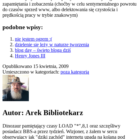
zapamiętania i zobaczenia (choćby w celu sentymentalnego powrotu
do czasów sprzed www, albo delektowania się czystościa i
prędkością pracy w trybie znakowym)
podobne wpisy:
nie jestem ogrem :(
dzielenie się leży w naturze tworzenia
blog day – święto bloga dziś
Henry Jones III
Opublikowano
15 kwietnia, 2009
Umieszczono w kategoriach:
poza kategorią
Autor: Arek Bibliotekarz
Dinozaur pamiętający czasy LOAD "*",8,1 oraz szczęśliwy
posiadacz BBS-a przez tydzień. Wizjoner, z żalem w sercu
obserwujący jak "dziki zachód" internetu upada na kolana pod