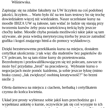
Wiśniewska.
Zapisując się na zdalne fakultety na UW liczyłem na coś podobnej
jakości, liczyłem… Warto było iść na ten kurs testowy bo się trochę
dowiedziałem więcej niż wiedziałem. Nasze uczelniane kursy na
moodle IBIZA UW są żałosne, tam widać że ludzie się starają przy
tworzeniu kursów żeby poza wartościową treścią były jeszcze
choćby ładne. Moodle chyba posiada możliwości takie jakie są tam
używane, ale poza wiedzą merytoryczną trzeba by jeszcze zatrudnić
grafika i kogoś znającego html-a do pomocy wykładowcy.
Dzięki bezstresowemu przeklikaniu kursu na miejscu, dostałem
certyfikat ukończenia :) tak więc dla studentów bez papierków do
CV polecam, bo są tam różne kursy do przetestowania.
Bezrobotnym i przekwalifikowującym się też polecam, zawsze to
może być przydatna „broń” na pracodawcę. Wybranie kursu o
negocjacjach może pomóc każdemu, ja sobie jeszcze łyknę (mimo
braku czasu) „
Jak zwiększyć osobistą kreatywność?
” bo brzmi
nieźle ;)
Oferta darmowa na miejscu z ciachem, herbatką i certyfikatem
czynna do końca kwietnia.
Układ jest prosty wybierasz sobie jakiś kurs przechodzisz go i
wypełniasz ankietę o kursie, oczywiście jak się coś wysypie to ich