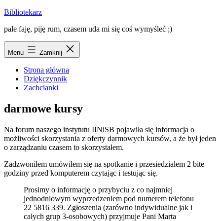
Przejdź
Bibliotekarz
do
pale faję, piję rum, czasem uda mi się coś wymyśleć ;)
treści
Menu
Zamknij
Strona główna
Dziękczynnik
Zachcianki
darmowe kursy
Na
forum naszego instytutu
IINiSB pojawiła się informacja o
możliwości skorzystania z oferty darmowych kursów, a że był jeden
o zarządzaniu czasem to skorzystałem.
Zadzwoniłem umówiłem się na spotkanie i przesiedziałem 2 bite
godziny przed komputerem czytając i testując się.
Prosimy o informację o przybyciu z co najmniej
jednodniowym wyprzedzeniem pod numerem telefonu
22 5816 339. Zgłoszenia (zarówno indywidualne jak i
całych grup 3-osobowych) przyjmuje Pani Marta