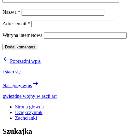
Nazwa
*
Adres email
*
Witryna internetowa
Nawigacja
Poprzedni wpis
wpisu
i stało się
Następny wpis
gwiezdne wojny w ascii art
Strona główna
Dziękczynnik
Zachcianki
Szukajka