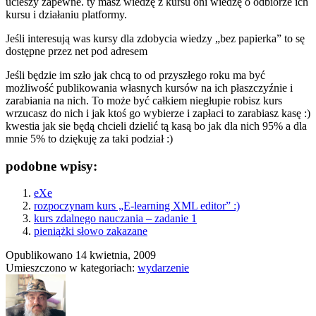
ucieszy zapewne. ty masz wiedzę z kursu oni wiedzę o odbiorze ich
kursu i działaniu platformy.
Jeśli interesują was kursy dla zdobycia wiedzy „bez papierka” to sę
dostępne przez net pod adresem
Jeśli będzie im szło jak chcą to od przyszłego roku ma być
możliwość publikowania własnych kursów na ich płaszczyźnie i
zarabiania na nich. To może być całkiem niegłupie robisz kurs
wrzucasz do nich i jak ktoś go wybierze i zapłaci to zarabiasz kasę :)
kwestia jak sie będą chcieli dzielić tą kasą bo jak dla nich 95% a dla
mnie 5% to dziękuję za taki podział :)
podobne wpisy:
eXe
rozpoczynam kurs „E-learning XML editor” :)
kurs zdalnego nauczania – zadanie 1
pieniążki słowo zakazane
Opublikowano
14 kwietnia, 2009
Umieszczono w kategoriach:
wydarzenie