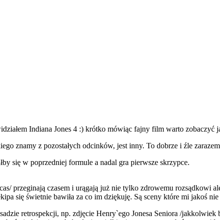
ziałem Indiana Jones 4 :) krótko mówiąc fajny film warto zobaczyć jak
akiego znamy z pozostałych odcinków, jest inny. To dobrze i źle zarazem
łby się w poprzedniej formule a nadal gra pierwsze skrzypce.
 Lucas/ przeginają czasem i urągają już nie tylko zdrowemu rozsądkowi
kipa się świetnie bawiła za co im dziękuję. Są sceny które mi jakoś n
adzie retrospekcji, np. zdjęcie Henry`ego Jonesa Seniora /jakkolwiek by