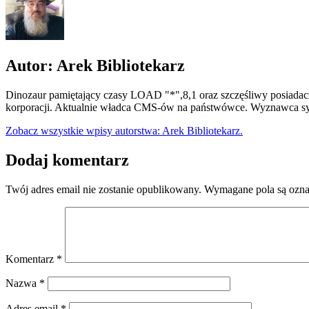
Autor: Arek Bibliotekarz
Dinozaur pamiętający czasy LOAD "*",8,1 oraz szczęśliwy posiadacz
korporacji. Aktualnie władca CMS-ów na państwówce. Wyznawca syn
Zobacz wszystkie wpisy autorstwa: Arek Bibliotekarz.
Dodaj komentarz
Twój adres email nie zostanie opublikowany.
Wymagane pola są ozn
Komentarz
*
Nazwa
*
Adres email
*