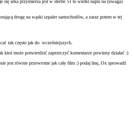
się arka przymierza jest w strefie 51 to wielki napis na (uwaga)
 torującą drogę na wąski szpaler samochodów, a zaraz potem w tej
acał tak często jak do wcześniejszych.
ak ktoś może potwierdzić zaprzeczyć komentarze powinny działać :)
ie jest równie przewrotne jak cały film :) podaj linę, Ox sprowadź