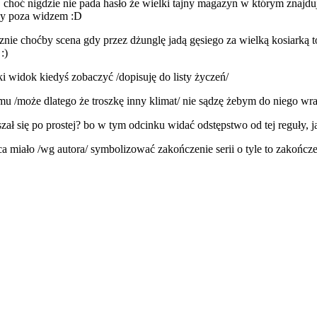
choć nigdzie nie pada hasło że wielki tajny magazyn w którym znajduje 
czy poza widzem :D
gicznie choćby scena gdy przez dżunglę jadą gęsiego za wielką kosiarką
:)
aki widok kiedyś zobaczyć /dopisuję do listy życzeń/
mu /może dlatego że troszkę inny klimat/ nie sądzę żebym do niego wr
ł się po prostej? bo w tym odcinku widać odstępstwo od tej reguły, j
 miało /wg autora/ symbolizować zakończenie serii o tyle to zakończen