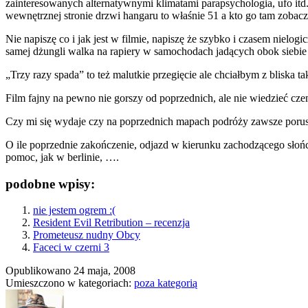
zainteresowanych alternatywnymi klimatami parapsychologia, ufo itd. 
wewnętrznej stronie drzwi hangaru to właśnie 51 a kto go tam zoba
Nie napiszę co i jak jest w filmie, napiszę że szybko i czasem nielo
samej dżungli walka na rapiery w samochodach jadących obok siebie 
„Trzy razy spada” to też malutkie przegięcie ale chciałbym z bliska t
Film fajny na pewno nie gorszy od poprzednich, ale nie wiedzieć cze
Czy mi się wydaje czy na poprzednich mapach podróży zawsze porusza
O ile poprzednie zakończenie, odjazd w kierunku zachodzącego słońca
pomoc, jak w berlinie, ….
podobne wpisy:
nie jestem ogrem :(
Resident Evil Retribution – recenzja
Prometeusz nudny Obcy
Faceci w czerni 3
Opublikowano
24 maja, 2008
Umieszczono w kategoriach:
poza kategorią