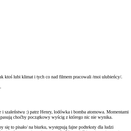
 ktoś lubi klimat i tych co nad filmem pracowali /moi ulubieńcy/.
.
 ale i szaleństwu :) patrz Henry, lodówka i bomba atomowa. Momentami
ie pasują choćby początkowy wyścig z którego nic nie wynika.
 się to pisało/ na biurku, występują fajne podteksty dla ludzi