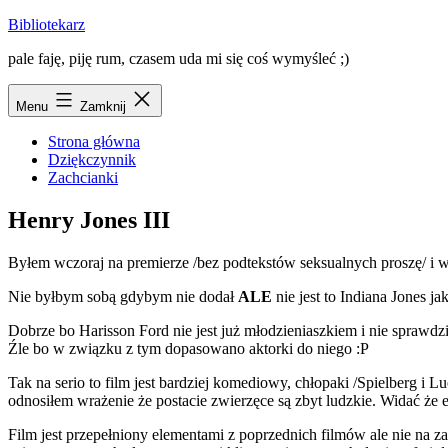
Przejdź
Bibliotekarz
do
pale faję, piję rum, czasem uda mi się coś wymyśleć ;)
treści
Menu
Zamknij
Strona główna
Dziękczynnik
Zachcianki
Henry Jones III
Byłem wczoraj na premierze /bez podtekstów seksualnych proszę/ i wid
Nie byłbym sobą gdybym nie dodał
ALE
nie jest to Indiana Jones j
Dobrze bo Harisson Ford nie jest już młodzieniaszkiem i nie sprawdzi
Źle bo w związku z tym dopasowano aktorki do niego :P
Tak na serio to film jest bardziej komediowy, chłopaki /Spielberg i
odnosiłem wrażenie że postacie zwierzęce są zbyt ludzkie. Widać że e
Film jest przepełniony elementami z poprzednich filmów ale nie na zas