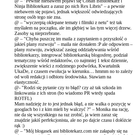
@ – "Pewnie niebawem pojawi się Conan Bibliotekarz i
Ninja Bibliotekarz a zaraz po nich Rex Libris" – a pewnie
niebawem się pojawi, jednak większość odwiedzających
stronę osób tego nie zna.
@ – "wyczerpią oklepane tematy i filmiki z netu" też tak
myślałem na początku, ale im głębiej w las tym więcej drzew.
Zasoby są nieprzebrane.
@ – "Chyba puszczę im maila z zapytaniem o przyszłość o
jakieś plany rozwoju" – maila nie dostałem :P ale odpowiem –
plany rozwoju, zwiększać zasięg oddziaływania wśród
bibliotekarzy, integrować bibliotekarską blogosferę, podział
tematyczny wśród redaktorów, co najmniej 1 tekst dziennie,
zwiększenie wieści z rodzimego podwórka, Kwartalnik
UkaDe, z czasem ewolucja w kierunku… hmmm no to zależy
od woli redakcji i odbioru środowiska. Stawiam na
elastyczność.
@- "Rodzi się pytanie czy to błąd? czy aż tak szkoda im
linkowania z ich stron (bo wiadomo PR wtedy spada
ROTFL)
Mam nadzieję że to jest jednak błąd, a nie walka o pozycję w
googlach bo i z kim mieli by walczyć ?" – Monika ma rację,
nie da się wszystkiego na raz zrobić, ja wiem zaraz się
znajdzie jakiś perfekcjonista, ale no po dajcie czasu i dołóżcie
rąk :)
@ – "Mój blogasek ani bibliotekarz.com nie załapały się na