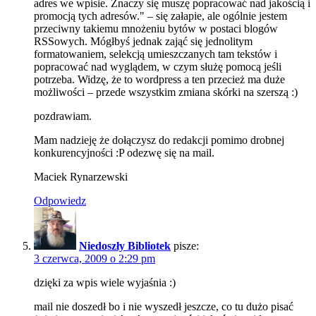
adres we wpisie. Znaczy się muszę popracować nad jakością i
promocją tych adresów." – się załapie, ale ogólnie jestem
przeciwny takiemu mnożeniu bytów w postaci blogów
RSSowych. Mógłbyś jednak zająć się jednolitym
formatowaniem, selekcją umieszczanych tam tekstów i
popracować nad wyglądem, w czym służę pomocą jeśli
potrzeba. Widzę, że to wordpress a ten przecież ma duże
możliwości – przede wszystkim zmiana skórki na szerszą :)
pozdrawiam.
Mam nadzieję że dołączysz do redakcji pomimo drobnej
konkurencyjności :P odezwę się na mail.
Maciek Rynarzewski
Odpowiedz
Niedoszły Bibliotek
pisze:
3 czerwca, 2009 o 2:29 pm
dzięki za wpis wiele wyjaśnia :)
mail nie doszedł bo i nie wyszedł jeszcze, co tu dużo pisać