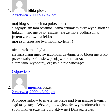
bibla
pisze:
2 czerwca, 2009 o 12:42 pm
mój blog w linkach na pulowerku?
a zaglądałam tam ostatnio.. sama szukałam ciekawych stron w
linkach – nic nie było jeszcze.. ale że moją podłączyli to
jestem zszokowana lekko..
mój azyl przestaje być moim azylem :-(
nie narzekam.. chyba..
ale zaczynam mieć świadomość czytania tego bloga nie tylko
przez osoby, które sie wpisują w komentarzach..
a tam takie wypociny, często nic nie wnoszące..
Odpowiedz
jmonika
pisze:
2 czerwca, 2009 o 3:02 pm
A propos linków to myślę, że prace nad tym jeszcze trwają i
stąd ta sytuacja. Wczoraj do większości wymienionych tam
stron linki jeszcze nie były aktywne:) Dziś już lepiej;)