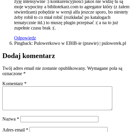
żyję intensywnie :) konkurencyjności jakoś nie widzę tu są
moje wypociny a bibliotekarz.com to agregator który (z żalem
stwierdzam) pobędzie w wersji alfa jeszcze sporo, bo niestety
żeby robił to co miał robić (rozkładać po katalogach
tematycznie itd.) to muszę plugin przepisać :( a na to już
zupełnie czasu brak :(.
Odpowiedz
Pingback: Pulowerkowo w EBIB-ie (prawie) | pulowerek.pl
Dodaj komentarz
Twój adres email nie zostanie opublikowany.
Wymagane pola są
oznaczone
*
Komentarz
*
Nazwa
*
Adres email
*