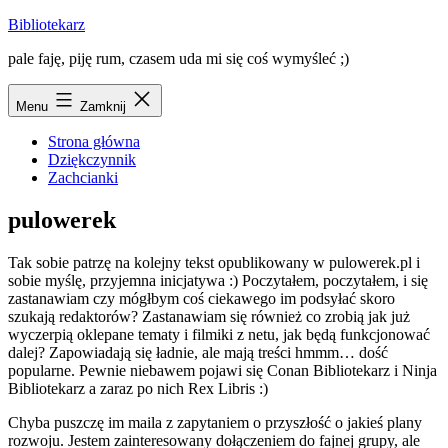
Przejdź
Bibliotekarz
do
pale faję, piję rum, czasem uda mi się coś wymyśleć ;)
treści
Menu
Zamknij
Strona główna
Dziękczynnik
Zachcianki
pulowerek
Tak sobie patrzę na kolejny tekst opublikowany w
pulowerek.pl
i
sobie myślę, przyjemna inicjatywa :) Poczytałem, poczytałem, i się
zastanawiam czy mógłbym coś ciekawego im podsyłać skoro
szukają redaktorów? Zastanawiam się również co zrobią jak już
wyczerpią oklepane tematy i filmiki z netu, jak będą funkcjonować
dalej? Zapowiadają się ładnie, ale mają treści hmmm… dość
popularne. Pewnie niebawem pojawi się Conan Bibliotekarz i Ninja
Bibliotekarz a zaraz po nich Rex Libris :)
Chyba puszczę im maila z zapytaniem o przyszłość o jakieś plany
rozwoju. Jestem zainteresowany dołączeniem do fajnej grupy, ale