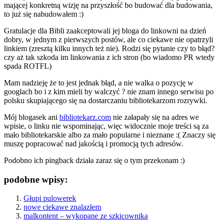
mającej konkretną wizję na przyszłość bo budować dla budowania,
to już się nabudowałem :)
Gratulacje dla
Bibli
zaakceptowali jej bloga do linkowni na dzień
dobry, w jednym z pierwszych postów, ale co ciekawe nie opatrzyli
linkiem (zresztą kilku innych też nie). Rodzi się pytanie czy to błąd?
czy aż tak szkoda im linkowania z ich stron (bo wiadomo PR wtedy
spada ROTFL)
Mam nadzieję że to jest jednak błąd, a nie walka o pozycję w
googlach bo i z kim mieli by walczyć ? nie znam innego serwisu po
polsku skupiającego się na dostarczaniu bibliotekarzom rozrywki.
Mój blogasek ani
bibliotekarz.com
nie załapały się na adres we
wpisie, o linku nie wspominając, więc widocznie moje treści są za
mało bibliotekarskie albo za mało popularne i nieznane :( Znaczy się
muszę popracować nad jakością i promocją tych adresów.
Podobno ich pingback działa zaraz się o tym przekonam :)
podobne wpisy:
Głupi pulowerek
nowe ciekawe znalazłem
malkontent – wykopane ze szkicownika