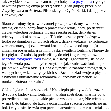
Jak zwykle z uczelni wracam na piechotę
trasa przyjemna
( google
nawet na piechotę omija parki :( widać g jak głupol) przez plac
Zwycięstwa a może teraz Piłsudskiego, Ogród Saski, i dalej przez
Bankowy etc.
Skoncentrujmy się na wieczornej porze powiedzmy dwudziesta
trzecia, ciemno, pomyślmy o prawdziwie letniej nocy, po deszczu
ciepłej wilgotnej pachnącej lipami i resztą parku, delikatnym
wietrzyku coś niesamowitego. Tak niespiesznie przechodząc w
trójkę po granitowych płytach placu z daleka widzimy jak żołnierze
z reprezentacyjnej czule zwani koniami (pewnie od tupania;))
zmieniają posterunki, a za nimi tryska światłem fontanna. Naprawdę
jest piękna. Z radością podeszliśmy do niej i się zaczęło nasza
naczelna fotografka roku
swoje, a ja swoje, zgodziliśmy się co do
tego że woda powinna być rozmyta ale jak skadrować fontannę to
już prawie kłótnia była :). Baba o symetrii, o zasadach fotografii, o
walących się w kadrze gotyckich wieżach, a dziad swoje o pięknie
asymetrii i kunsztownie wybranym kluczowym elemencie w
punkcie złotego podziału :)
Cóż to była za fajna sprzeczka! Noc ciepło piękny widok i zażarta
dysputa o kadrowaniu fontanny – totalna abstrakcja, właśnie po to
poszedłem na studia, po takie piękne wspomnienia :) Nie wiem co
w nas było takiego ale trzecia uczestniczka spaceru odsunęła się na
bok i chyba się cieszyła tym przekomarzaniem, ubaw z nas miała po