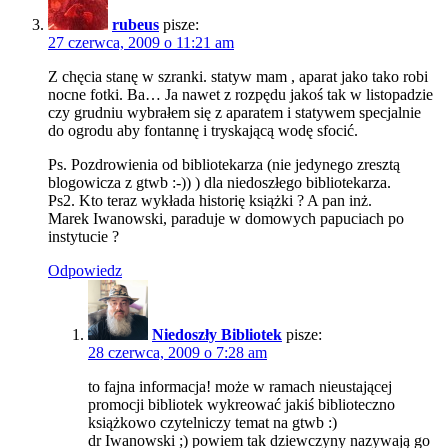
rubeus
pisze:
27 czerwca, 2009 o 11:21 am
Z chęcia stanę w szranki. statyw mam , aparat jako tako robi
nocne fotki. Ba… Ja nawet z rozpędu jakoś tak w listopadzie
czy grudniu wybrałem się z aparatem i statywem specjalnie
do ogrodu aby fontannę i tryskającą wodę sfocić.
Ps. Pozdrowienia od bibliotekarza (nie jedynego zresztą
blogowicza z gtwb :-)) ) dla niedoszłego bibliotekarza.
Ps2. Kto teraz wykłada historię książki ? A pan inż.
Marek Iwanowski, paraduje w domowych papuciach po
instytucie ?
Odpowiedz
Niedoszły Bibliotek
pisze:
28 czerwca, 2009 o 7:28 am
to fajna informacja! może w ramach nieustającej
promocji bibliotek wykreować jakiś biblioteczno
książkowo czytelniczy temat na gtwb :)
dr Iwanowski ;) powiem tak dziewczyny nazywają go