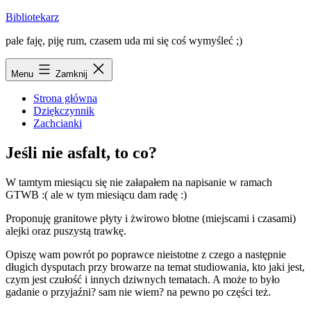
Przejdź
Bibliotekarz
do
pale faję, piję rum, czasem uda mi się coś wymyśleć ;)
treści
Menu
Zamknij
Strona główna
Dziękczynnik
Zachcianki
Jeśli nie asfalt, to co?
W tamtym miesiącu się nie załapałem na napisanie w ramach
GTWB :( ale w tym miesiącu dam radę :)
Proponuję granitowe płyty i żwirowo błotne (miejscami i czasami)
alejki oraz puszystą trawkę.
Opiszę wam powrót po poprawce nieistotne z czego a następnie
długich dysputach przy browarze na temat studiowania, kto jaki jest,
czym jest czułość i innych dziwnych tematach. A może to było
gadanie o przyjaźni? sam nie wiem? na pewno po części też.