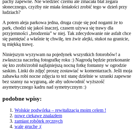
pachy zapewne. Nie wiedzieć czemu ale zmacała blat zegara
słonecznego, czyżby nie miała śmiałości zrobić tego w dzień przy
ludziach?
A potem aleja parkowa jedna, druga czuje się pod nogami że to
park, chodzi się jakoś inaczej, czasem używa się trawy dla
przyjemności „brodzenia” w niej. Tak zdecydowanie nie asfalt chce
się pamiętać a właśnie tę chwilę, ten żwir alejki, stukot na granicie,
tą miękką trawę.
Niniejszym wyzywam na pojedynek wszystkich fotorobów! a
zwłaszcza naczelną fotografkę roku :) Nagrodą będzie przekonanie
się kto zrobi/zrobił najfajniejszą nocną fotkę fontanny w ogrodzie
saskim. Linki do zdjęć proszę zostawiać w komentarzach. Jeśli moja
zabawka robi nocne zdjęcia to też stanę dzielnie w szranki zapewne
bez szansy na wygraną, ale aby udowodnić wyższość
asymetrycznego kadru nad symetrycznym :)
podobne wpisy:
Wolskie podwórka – rewitalizacja moim celem !
nowe ciekawe znalazłem
zamiast robótek ręcznych
walę gruchę :(