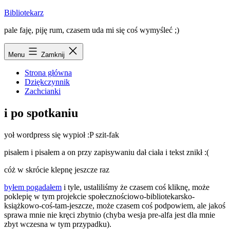
Przejdź
Bibliotekarz
do
pale faję, piję rum, czasem uda mi się coś wymyśleć ;)
treści
Menu
Zamknij
Strona główna
Dziękczynnik
Zachcianki
i po spotkaniu
yoł wordpress się wypioł :P szit-fak
pisałem i pisałem a on przy zapisywaniu dał ciała i tekst znikł :(
cóż w skrócie klepnę jeszcze raz
byłem pogadałem
i tyle, ustaliliśmy że czasem coś kliknę, może
poklepię w tym projekcie społecznościowo-bibliotekarsko-
książkowo-coś-tam-jeszcze, może czasem coś podpowiem, ale jakoś
sprawa mnie nie kręci zbytnio (chyba wesja pre-alfa jest dla mnie
zbyt wczesna w tym przypadku).