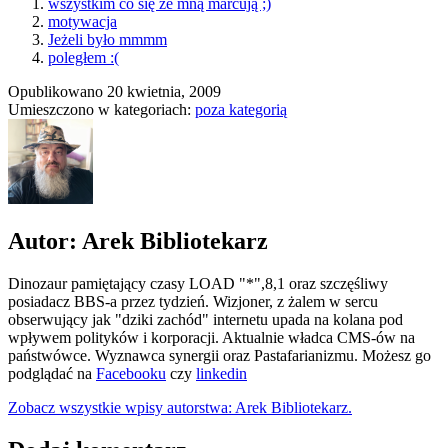
wszystkim co się ze mną marcują ;)
motywacja
Jeżeli było mmmm
poległem :(
Opublikowano
20 kwietnia, 2009
Umieszczono w kategoriach:
poza kategorią
Autor: Arek Bibliotekarz
Dinozaur pamiętający czasy LOAD "*",8,1 oraz szczęśliwy
posiadacz BBS-a przez tydzień. Wizjoner, z żalem w sercu
obserwujący jak "dziki zachód" internetu upada na kolana pod
wpływem polityków i korporacji. Aktualnie władca CMS-ów na
państwówce. Wyznawca synergii oraz Pastafarianizmu. Możesz go
podglądać na
Facebooku
czy
linkedin
Zobacz wszystkie wpisy autorstwa: Arek Bibliotekarz.