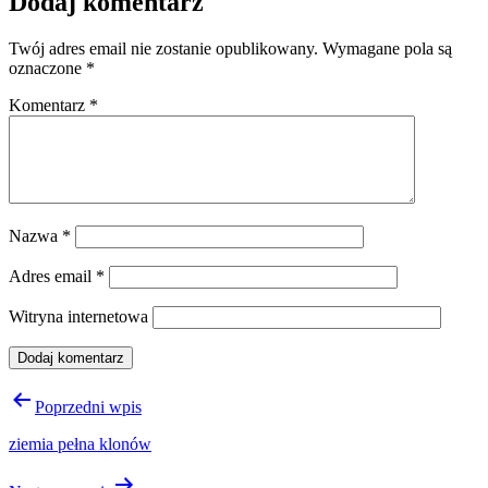
Dodaj komentarz
Twój adres email nie zostanie opublikowany.
Wymagane pola są
oznaczone
*
Komentarz
*
Nazwa
*
Adres email
*
Witryna internetowa
Nawigacja
Poprzedni wpis
wpisu
ziemia pełna klonów