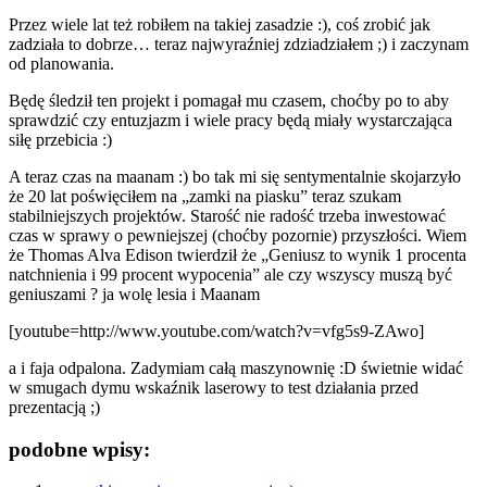
Przez wiele lat też robiłem na takiej zasadzie :), coś zrobić jak
zadziała to dobrze… teraz najwyraźniej zdziadziałem ;) i zaczynam
od planowania.
Będę śledził ten projekt i pomagał mu czasem, choćby po to aby
sprawdzić czy entuzjazm i wiele pracy będą miały wystarczająca
siłę przebicia :)
A teraz czas na maanam :) bo tak mi się sentymentalnie skojarzyło
że 20 lat poświęciłem na „zamki na piasku” teraz szukam
stabilniejszych projektów. Starość nie radość trzeba inwestować
czas w sprawy o pewniejszej (choćby pozornie) przyszłości. Wiem
że Thomas Alva Edison twierdził że „Geniusz to wynik 1 procenta
natchnienia i 99 procent wypocenia” ale czy wszyscy muszą być
geniuszami ? ja wolę lesia i Maanam
[youtube=http://www.youtube.com/watch?v=vfg5s9-ZAwo]
a i faja odpalona. Zadymiam całą maszynownię :D świetnie widać
w smugach dymu wskaźnik laserowy to test działania przed
prezentacją ;)
podobne wpisy: