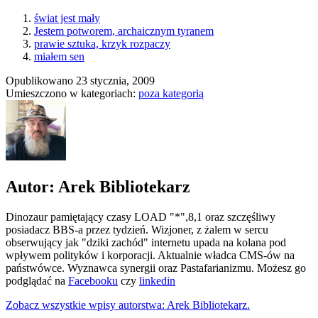
świat jest mały
Jestem potworem, archaicznym tyranem
prawie sztuka, krzyk rozpaczy
miałem sen
Opublikowano
23 stycznia, 2009
Umieszczono w kategoriach:
poza kategorią
Autor: Arek Bibliotekarz
Dinozaur pamiętający czasy LOAD "*",8,1 oraz szczęśliwy
posiadacz BBS-a przez tydzień. Wizjoner, z żalem w sercu
obserwujący jak "dziki zachód" internetu upada na kolana pod
wpływem polityków i korporacji. Aktualnie władca CMS-ów na
państwówce. Wyznawca synergii oraz Pastafarianizmu. Możesz go
podglądać na
Facebooku
czy
linkedin
Zobacz wszystkie wpisy autorstwa: Arek Bibliotekarz.