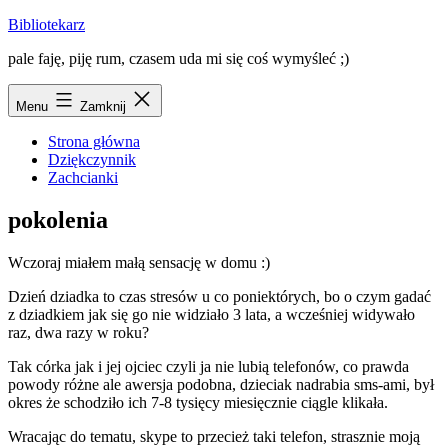
Przejdź
Bibliotekarz
do
pale faję, piję rum, czasem uda mi się coś wymyśleć ;)
treści
Menu
Zamknij
Strona główna
Dziękczynnik
Zachcianki
pokolenia
Wczoraj miałem małą sensację w domu :)
Dzień dziadka to czas stresów u co poniektórych, bo o czym gadać
z dziadkiem jak się go nie widziało 3 lata, a wcześniej widywało
raz, dwa razy w roku?
Tak córka jak i jej ojciec czyli ja nie lubią telefonów, co prawda
powody różne ale awersja podobna, dzieciak nadrabia sms-ami, był
okres że schodziło ich 7-8 tysięcy miesięcznie ciągle klikała.
Wracając do tematu, skype to przecież taki telefon, strasznie moją