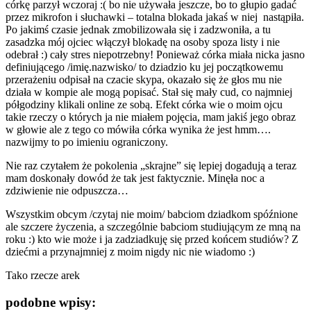
córkę parzył wczoraj :( bo nie używała jeszcze, bo to głupio gadać
przez mikrofon i słuchawki – totalna blokada jakaś w niej nastąpiła.
Po jakimś czasie jednak zmobilizowała się i zadzwoniła, a tu
zasadzka mój ojciec włączył blokadę na osoby spoza listy i nie
odebrał :) cały stres niepotrzebny! Ponieważ córka miała nicka jasno
definiującego /imię.nazwisko/ to dziadzio ku jej początkowemu
przerażeniu odpisał na czacie skypa, okazało się że głos mu nie
działa w kompie ale mogą popisać. Stał się mały cud, co najmniej
półgodziny klikali online ze sobą. Efekt córka wie o moim ojcu
takie rzeczy o których ja nie miałem pojęcia, mam jakiś jego obraz
w głowie ale z tego co mówiła córka wynika że jest hmm….
nazwijmy to po imieniu ograniczony.
Nie raz czytałem że pokolenia „skrajne” się lepiej dogadują a teraz
mam doskonały dowód że tak jest faktycznie. Minęła noc a
zdziwienie nie odpuszcza…
Wszystkim obcym /czytaj nie moim/ babciom dziadkom spóźnione
ale szczere życzenia, a szczególnie babciom studiującym ze mną na
roku :) kto wie może i ja zadziadkuję się przed końcem studiów? Z
dziećmi a przynajmniej z moim nigdy nic nie wiadomo :)
Tako rzecze arek
podobne wpisy: