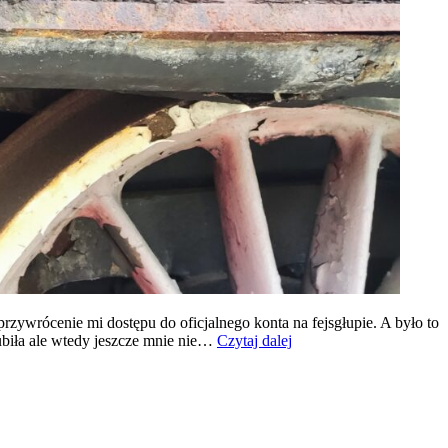
zywrócenie mi dostępu do oficjalnego konta na fejsgłupie. A było to
AI
ubiła ale wtedy jeszcze mnie nie…
Czytaj dalej
jako
wsparcie
przy
zgłaszaniu
żądania
do