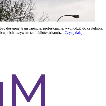
yć dostępne, transparentne, profesjonalne, wychodzić do czytelnika,
AI
ońcu ja ich nazywam (za bibliotekarkami)…
Czytaj dalej
jako
wsparcie
przy
pozyskiwaniu
informacji
publicznej