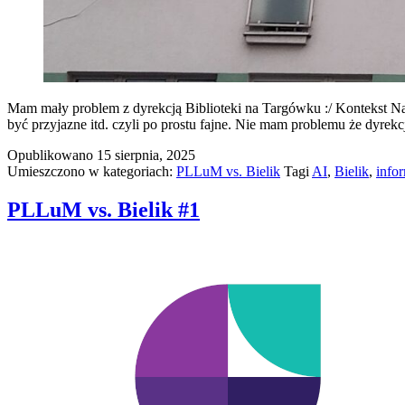
Mam mały problem z dyrekcją Biblioteki na Targówku :/ Kontekst Na s
być przyjazne itd. czyli po prostu fajne. Nie mam problemu że dyr
Opublikowano
15 sierpnia, 2025
Umieszczono w kategoriach:
PLLuM vs. Bielik
Tagi
AI
,
Bielik
,
info
PLLuM vs. Bielik #1