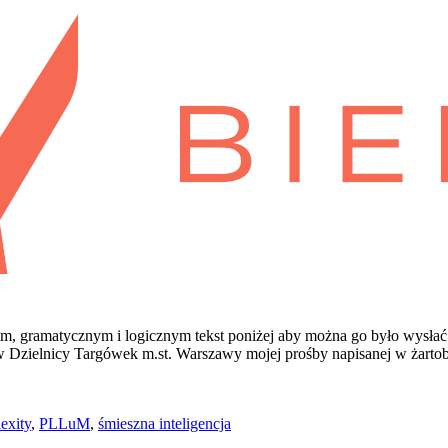
, gramatycznym i logicznym tekst poniżej aby można go było wysłać
 Dzielnicy Targówek m.st. Warszawy mojej prośby napisanej w żartobl
exity
,
PLLuM
,
śmieszna inteligencja