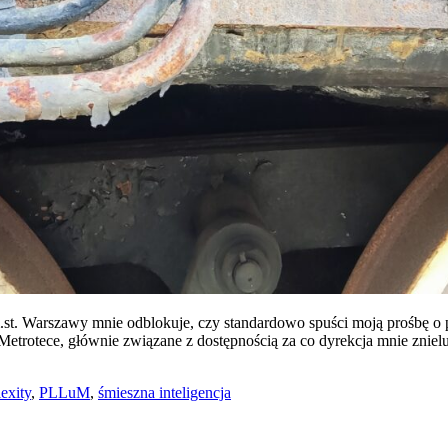
t. Warszawy mnie odblokuje, czy standardowo spuści moją prośbę o pr
etrotece, głównie związane z dostępnością za co dyrekcja mnie zniel
exity
,
PLLuM
,
śmieszna inteligencja