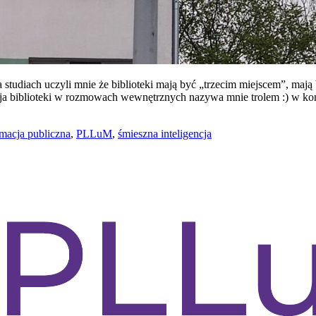
tudiach uczyli mnie że biblioteki mają być „trzecim miejscem”, mają b
ekcja biblioteki w rozmowach wewnętrznych nazywa mnie trolem :) w k
rmacja publiczna
,
PLLuM
,
śmieszna inteligencja