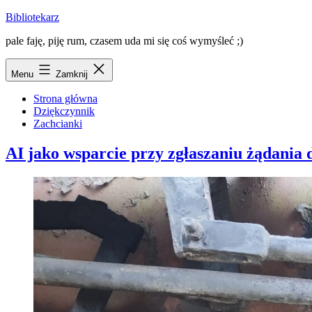
Przejdź
Bibliotekarz
do
pale faję, piję rum, czasem uda mi się coś wymyśleć ;)
treści
Menu
Zamknij
Strona główna
Dziękczynnik
Zachcianki
AI jako wsparcie przy zgłaszaniu żądania d