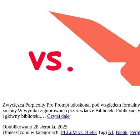
Zwycięzca Perplexity Pro Prompt udoskonal pod względem formalnym
zmiany.W wyniku zignorowania przez władze Biblioteki Publicznej w
PLLuM
i główny biblioteki,…
Czytaj dalej
vs.
Opublikowano
28 sierpnia, 2025
Bielik
Umieszczono w kategoriach:
PLLuM vs. Bielik
Tagi
AI
,
Bielik
,
Perpl
vs.
Perplexity