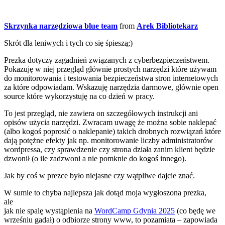
Skrzynka narzędziowa blue team
from
Arek Bibliotekarz
Skrót dla leniwych i tych co się śpieszą;)
Prezka dotyczy zagadnień związanych z cyberbezpieczeństwem.
Pokazuję w niej przegląd głównie prostych narzędzi które używam
do monitorowania i testowania bezpieczeństwa stron internetowych
za które odpowiadam. Wskazuję narzędzia darmowe, głównie open
source które wykorzystuję na co dzień w pracy.
To jest przegląd, nie zawiera on szczegółowych instrukcji ani
opisów użycia narzędzi. Zwracam uwagę że można sobie naklepać
(albo kogoś poprosić o naklepanie) takich drobnych rozwiązań które
dają potężne efekty jak np. monitorowanie liczby administratorów
wordpressa, czy sprawdzenie czy strona działa zanim klient będzie
dzwonił (o ile zadzwoni a nie pomknie do kogoś innego).
Jak by coś w prezce było niejasne czy wątpliwe dajcie znać.
W sumie to chyba najlepsza jak dotąd moja wygłoszona prezka,
ale
jak nie spalę wystąpienia na
WordCamp Gdynia 2025
(co będę we
wrześniu gadał) o odbiorze strony www, to pozamiata – zapowiada