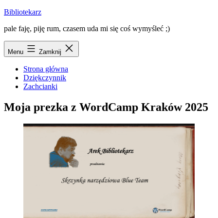
Przejdź
Bibliotekarz
do
pale faję, piję rum, czasem uda mi się coś wymyśleć ;)
treści
Menu
Zamknij
Strona główna
Dziękczynnik
Zachcianki
Moja prezka z WordCamp Kraków 2025