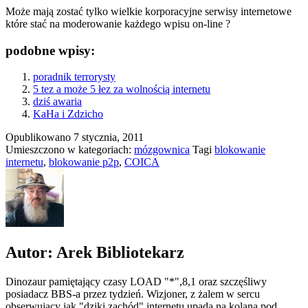
Może mają zostać tylko wielkie korporacyjne serwisy internetowe
które stać na moderowanie każdego wpisu on-line ?
podobne wpisy:
poradnik terrorysty
5 tez a może 5 łez za wolnością internetu
dziś awaria
KaHa i Zdzicho
Opublikowano
7 stycznia, 2011
Umieszczono w kategoriach:
mózgownica
Tagi
blokowanie
internetu
,
blokowanie p2p
,
COICA
Autor: Arek Bibliotekarz
Dinozaur pamiętający czasy LOAD "*",8,1 oraz szczęśliwy
posiadacz BBS-a przez tydzień. Wizjoner, z żalem w sercu
obserwujący jak "dziki zachód" internetu upada na kolana pod