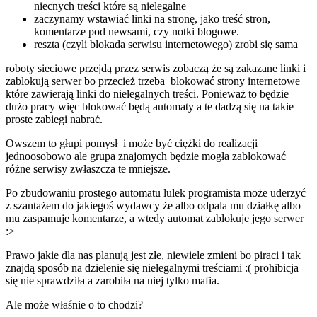
niecnych treści które są nielegalne
zaczynamy wstawiać linki na stronę, jako treść stron,
komentarze pod newsami, czy notki blogowe.
reszta (czyli blokada serwisu internetowego) zrobi się sama
roboty sieciowe przejdą przez serwis zobaczą że są zakazane linki i
zablokują serwer bo przecież trzeba blokować strony internetowe
które zawierają linki do nielegalnych treści. Ponieważ to będzie
dużo pracy więc blokować będą automaty a te dadzą się na takie
proste zabiegi nabrać.
Owszem to głupi pomysł i może być ciężki do realizacji
jednoosobowo ale grupa znajomych będzie mogła zablokować
różne serwisy zwłaszcza te mniejsze.
Po zbudowaniu prostego automatu lulek programista może uderzyć
z szantażem do jakiegoś wydawcy że albo odpala mu działkę albo
mu zaspamuje komentarze, a wtedy automat zablokuje jego serwer
:>
Prawo jakie dla nas planują jest złe, niewiele zmieni bo piraci i tak
znajdą sposób na dzielenie się nielegalnymi treściami :( prohibicja
się nie sprawdziła a zarobiła na niej tylko mafia.
Ale może właśnie o to chodzi?