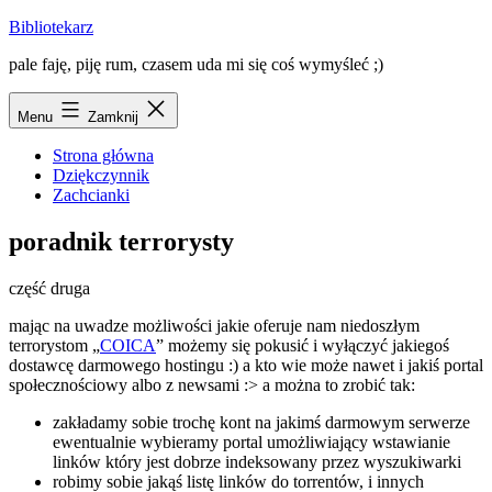
Przejdź
Bibliotekarz
do
pale faję, piję rum, czasem uda mi się coś wymyśleć ;)
treści
Menu
Zamknij
Strona główna
Dziękczynnik
Zachcianki
poradnik terrorysty
część druga
mając na uwadze możliwości jakie oferuje nam niedoszłym
terrorystom „
COICA
” możemy się pokusić i wyłączyć jakiegoś
dostawcę darmowego hostingu :) a kto wie może nawet i jakiś portal
społecznościowy albo z newsami :> a można to zrobić tak:
zakładamy sobie trochę kont na jakimś darmowym serwerze
ewentualnie wybieramy portal umożliwiający wstawianie
linków który jest dobrze indeksowany przez wyszukiwarki
robimy sobie jakąś listę linków do torrentów, i innych