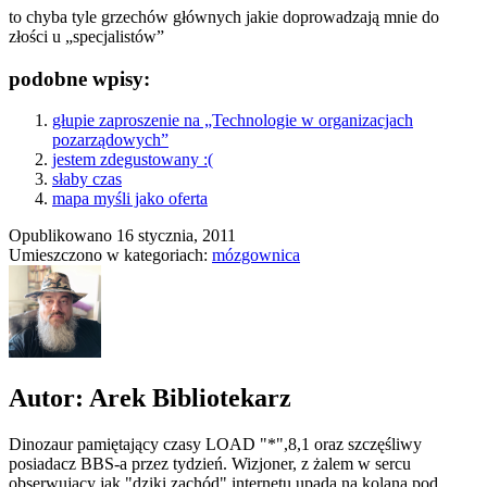
to chyba tyle grzechów głównych jakie doprowadzają mnie do
złości u „specjalistów”
podobne wpisy:
głupie zaproszenie na „Technologie w organizacjach
pozarządowych”
jestem zdegustowany :(
słaby czas
mapa myśli jako oferta
Opublikowano
16 stycznia, 2011
Umieszczono w kategoriach:
mózgownica
Autor: Arek Bibliotekarz
Dinozaur pamiętający czasy LOAD "*",8,1 oraz szczęśliwy
posiadacz BBS-a przez tydzień. Wizjoner, z żalem w sercu
obserwujący jak "dziki zachód" internetu upada na kolana pod