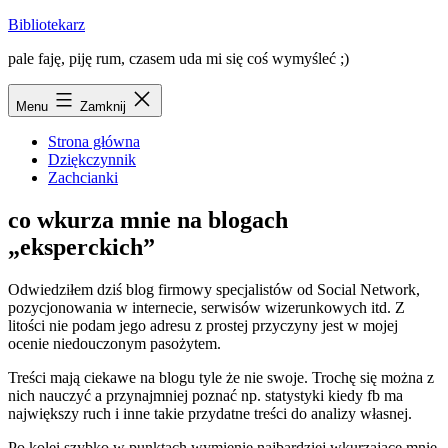
Przejdź
Bibliotekarz
do
pale faję, piję rum, czasem uda mi się coś wymyśleć ;)
treści
Menu
Zamknij
Strona główna
Dziękczynnik
Zachcianki
co wkurza mnie na blogach
„eksperckich”
Odwiedziłem dziś blog firmowy specjalistów od Social Network,
pozycjonowania w internecie, serwisów wizerunkowych itd. Z
litości nie podam jego adresu z prostej przyczyny jest w mojej
ocenie niedouczonym pasożytem.
Treści mają ciekawe na blogu tyle że nie swoje. Trochę się można z
nich nauczyć a przynajmniej poznać np. statystyki kiedy fb ma
największy ruch i inne takie przydatne treści do analizy własnej.
Po kolei szybko w punktach wymienię najbardziej wkurzające mnie