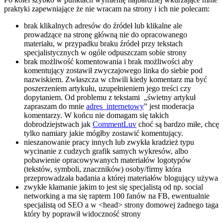
praktyki zapewniające że nie wracam na strony i ich nie polecam:
brak klikalnych adresów do źródeł lub klikalne ale
prowadzące na stronę główną nie do opracowanego
materiału, w przypadku braku źródeł przy tekstach
specjalistycznych w ogóle odpuszczam sobie strony
brak możliwość komentowania i brak możliwości aby
komentujący zostawił zwyczajowego linka do siebie pod
nazwiskiem. Zwłaszcza w chwili kiedy komentarz ma być
poszerzeniem artykułu, uzupełnieniem jego treści czy
dopytaniem. Od problemu z tekstami „świetny artykuł
zapraszam do mnie
adres_internetowy
” jest moderacja
komentarzy. W końcu nie domagam się takich
dobrodziejstwach jak
CommentLuv
choć są bardzo miłe, chcę
tylko namiary jakie mógłby zostawić komentujący.
nieszanowanie pracy innych lub zwykła kradzież typu
wycinanie z cudzych grafik samych wykresów, albo
pobawienie opracowywanych materiałów logotypów
(tekstów, symboli, znaczników) osoby/firmy która
przeprowadzała badania a której materiałów blogujący używa
zwykłe kłamanie jakim to jest się specjalistą od np. social
networking a ma się raptem 100 fanów na FB, ewentualnie
specjalistą od SEO a w <head> strony domowej żadnego taga
który by poprawił widoczność strony