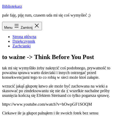
Przejdź
Bibliotekarz
do
pale faję, piję rum, czasem uda mi się coś wymyśleć ;)
treści
Menu
Zamknij
Strona główna
Dziękczynnik
Zachcianki
to ważne -> Think Before You Post
tak mi się wymyśliło żeby nakręcić coś podobnego, prywatność to
poważna sprawa warto dzieciaki i innych ostrzegać przed
konsekwencjami tego to co robią w sieci może ktoś załapie.
wrzucić jakąś głupotę łatwo ale może być zachowana na wieki a
skasować po zindeksowaniu się nie da :( wszelkie nachalne próby
usunięcia kończą się Efektem Streisand co tylko pogarsza sprawę.
httpv://www.youtube.com/watch?v=hOwpGF1SOQM
Ciekawe ile ja głupot palnąłem i ile swoich fotek bez sensu