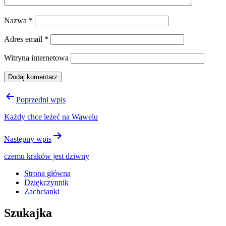
Nazwa
*
Adres email
*
Witryna internetowa
Nawigacja
Poprzedni wpis
wpisu
Każdy chce leżeć na Wawelu
Następny wpis
czemu kraków jest dziwny
Strona główna
Dziękczynnik
Zachcianki
Szukajka