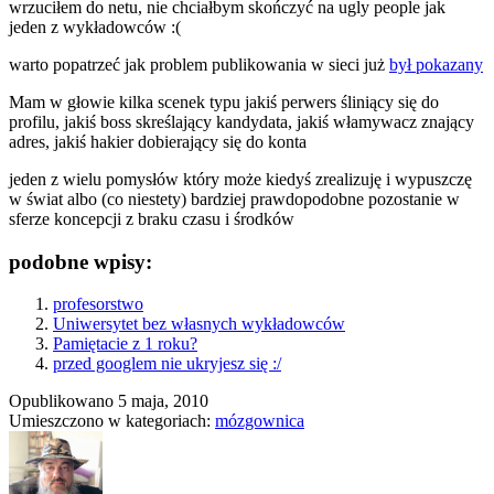
wrzuciłem do netu, nie chciałbym skończyć na ugly people jak
jeden z wykładowców :(
warto popatrzeć jak problem publikowania w sieci już
był pokazany
Mam w głowie kilka scenek typu jakiś perwers śliniący się do
profilu, jakiś boss skreślający kandydata, jakiś włamywacz znający
adres, jakiś hakier dobierający się do konta
jeden z wielu pomysłów który może kiedyś zrealizuję i wypuszczę
w świat albo (co niestety) bardziej prawdopodobne pozostanie w
sferze koncepcji z braku czasu i środków
podobne wpisy:
profesorstwo
Uniwersytet bez własnych wykładowców
Pamiętacie z 1 roku?
przed googlem nie ukryjesz się :/
Opublikowano
5 maja, 2010
Umieszczono w kategoriach:
mózgownica