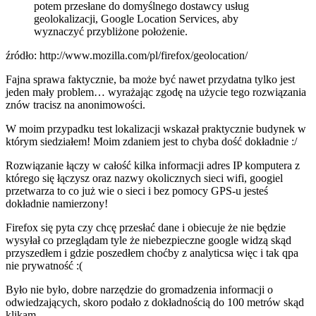
potem przesłane do domyślnego dostawcy usług
geolokalizacji, Google Location Services, aby
wyznaczyć przybliżone położenie.
źródło: http://www.mozilla.com/pl/firefox/geolocation/
Fajna sprawa faktycznie, ba może być nawet przydatna tylko jest
jeden mały problem… wyrażając zgodę na użycie tego rozwiązania
znów tracisz na anonimowości.
W moim przypadku test lokalizacji wskazał praktycznie budynek w
którym siedziałem! Moim zdaniem jest to chyba dość dokładnie :/
Rozwiązanie łączy w całość kilka informacji adres IP komputera z
którego się łączysz oraz nazwy okolicznych sieci wifi, googiel
przetwarza to co już wie o sieci i bez pomocy GPS-u jesteś
dokładnie namierzony!
Firefox się pyta czy chcę przesłać dane i obiecuje że nie będzie
wysyłał co przeglądam tyle że niebezpieczne google widzą skąd
przyszedłem i gdzie poszedłem choćby z analyticsa więc i tak qpa
nie prywatność :(
Było nie było, dobre narzędzie do gromadzenia informacji o
odwiedzających, skoro podało z dokładnością do 100 metrów skąd
klikam.