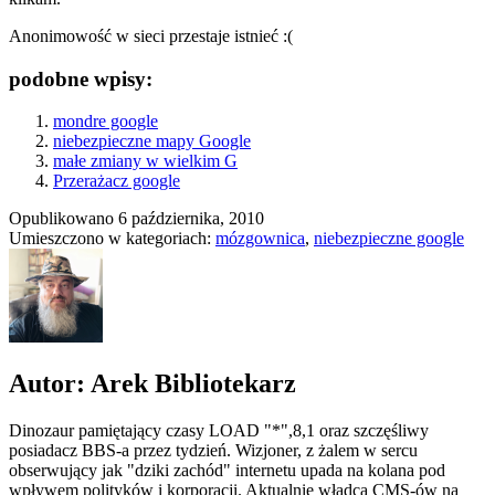
Anonimowość w sieci przestaje istnieć :(
podobne wpisy:
mondre google
niebezpieczne mapy Google
małe zmiany w wielkim G
Przerażacz google
Opublikowano
6 października, 2010
Umieszczono w kategoriach:
mózgownica
,
niebezpieczne google
Autor: Arek Bibliotekarz
Dinozaur pamiętający czasy LOAD "*",8,1 oraz szczęśliwy
posiadacz BBS-a przez tydzień. Wizjoner, z żalem w sercu
obserwujący jak "dziki zachód" internetu upada na kolana pod
wpływem polityków i korporacji. Aktualnie władca CMS-ów na