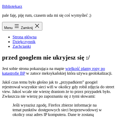
Przejdź
Bibliotekarz
do
pale faję, piję rum, czasem uda mi się coś wymyśleć ;)
treści
Menu
Zamknij
Strona główna
Dziękczynnik
Zachcianki
przed googlem nie ukryjesz się :/
Jest sobie strona pokazująca na mapie
wielkość plamy ropy po
katastrofie BP
w zatoce meksykańskiej która używa geolokalizacji.
Jakiś czas temu było głośno jak to „przypadkiem” googiel
rejestrował wszystkie sieci wifi w okolicy gdy robił zdjęcia do street
view. Jakoś wcale nie wierzę draniom że to przez przypadek było.
Zwłaszcza nie wierzę po zapoznaniu się z tymi słowami:
Jeśli wyrazisz zgodę, Firefox zbierze informacje na
temat punktów dostępowych sieci bezprzewodowej w
okolicy oraz adres IP komputera. Dane te zostaną