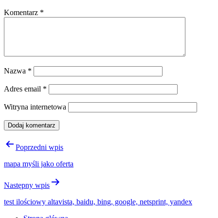
Komentarz
*
Nazwa
*
Adres email
*
Witryna internetowa
Nawigacja
Poprzedni wpis
wpisu
mapa myśli jako oferta
Następny wpis
test ilościowy altavista, baidu, bing, google, netsprint, yandex