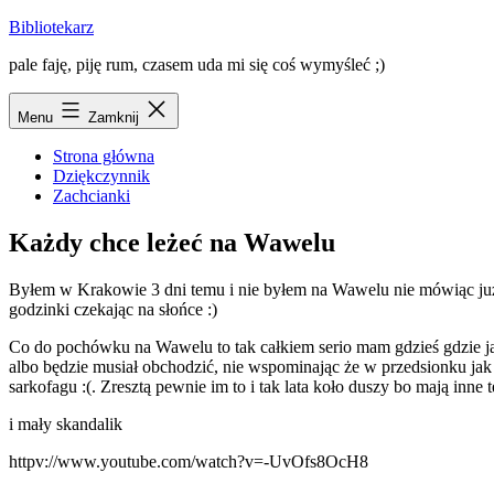
Przejdź
Bibliotekarz
do
pale faję, piję rum, czasem uda mi się coś wymyśleć ;)
treści
Menu
Zamknij
Strona główna
Dziękczynnik
Zachcianki
Każdy chce leżeć na Wawelu
Byłem w Krakowie 3 dni temu i nie byłem na Wawelu nie mówiąc już o
godzinki czekając na słońce :)
Co do pochówku na Wawelu to tak całkiem serio mam gdzieś gdzie ja b
albo będzie musiał obchodzić, nie wspominając że w przedsionku jak s
sarkofagu :(. Zresztą pewnie im to i tak lata koło duszy bo mają inne t
i mały skandalik
httpv://www.youtube.com/watch?v=-UvOfs8OcH8