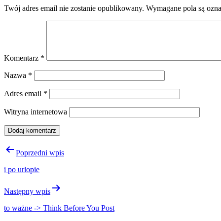
Twój adres email nie zostanie opublikowany.
Wymagane pola są ozn
Komentarz
*
Nazwa
*
Adres email
*
Witryna internetowa
Nawigacja
Poprzedni wpis
wpisu
i po urlopie
Następny wpis
to ważne -> Think Before You Post