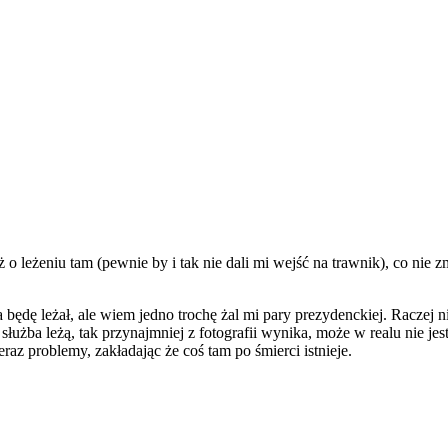
 leżeniu tam (pewnie by i tak nie dali mi wejść na trawnik), co nie
ędę leżał, ale wiem jedno trochę żal mi pary prezydenckiej. Raczej n
łużba leżą, tak przynajmniej z fotografii wynika, może w realu nie jes
eraz problemy, zakładając że coś tam po śmierci istnieje.