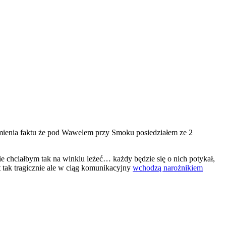
 zmienia faktu że pod Wawelem przy Smoku posiedziałem ze 2
ie chciałbym tak na winklu leżeć… każdy będzie się o nich potykał,
t tak tragicznie ale w ciąg komunikacyjny
wchodzą narożnikiem