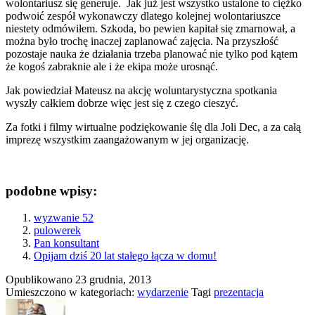
wolontariusz się generuje. Jak już jest wszystko ustalone to ciężko
podwoić zespół wykonawczy dlatego kolejnej wolontariuszce
niestety odmówiłem. Szkoda, bo pewien kapitał się zmarnował, a
można było trochę inaczej zaplanować zajęcia. Na przyszłość
pozostaje nauka że działania trzeba planować nie tylko pod kątem
że kogoś zabraknie ale i że ekipa może urosnąć.
Jak powiedział Mateusz na akcję woluntarystyczna spotkania
wyszły całkiem dobrze więc jest się z czego cieszyć.
Za fotki i filmy wirtualne podziękowanie ślę dla Joli Dec, a za całą
imprezę wszystkim zaangażowanym w jej organizację.
podobne wpisy:
wyzwanie 52
pulowerek
Pan konsultant
Opijam dziś 20 lat stałego łącza w domu!
Opublikowano
23 grudnia, 2013
Umieszczono w kategoriach:
wydarzenie
Tagi
prezentacja