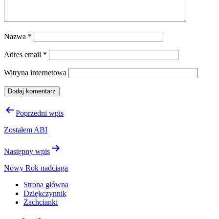
Nazwa
*
Adres email
*
Witryna internetowa
Nawigacja
Poprzedni wpis
wpisu
Zostałem ABI
Następny wpis
Nowy Rok nadciąga
Strona główna
Dziękczynnik
Zachcianki