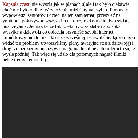
Kapsuła czasu
nie wyszła jak w planach :( ale i tak było ciekawie
choć nie było
online. W założeniu mieliśmy na szybko filmować
wypowiedzi seniorów i dzieci na ten sam temat, przesyłać na
youtube i pokazywać wszystkim na dużym ekranie te dwa światy
postrzegania. Jednak łącze biblioteki było za słabe na szybką
wysyłkę a dziewoja co obiecała przynieść szybki internet
komórkowy nie dotarła. Jako że wcześniej testowaliśmy łącze i było
widać ten problem, utworzyliśmy plany awaryjne (ten z dziewoją) i
drugi że będziemy pokazywać nagrania lokalnie a do internetu się je
wyśle później. Tak więc się udało dla potomnych nagrać filmiki
pełne tremy i emocji ;)