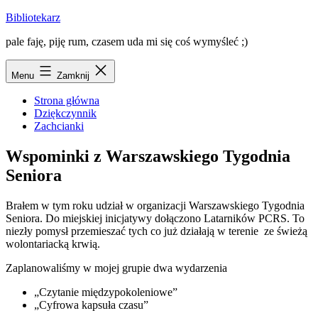
Przejdź
Bibliotekarz
do
pale faję, piję rum, czasem uda mi się coś wymyśleć ;)
treści
Menu
Zamknij
Strona główna
Dziękczynnik
Zachcianki
Wspominki z Warszawskiego Tygodnia
Seniora
Brałem w tym roku udział w organizacji Warszawskiego Tygodnia
Seniora. Do miejskiej inicjatywy dołączono Latarników PCRS. To
niezły pomysł przemieszać tych co już działają w terenie ze świeżą
wolontariacką krwią.
Zaplanowaliśmy w mojej grupie dwa wydarzenia
„Czytanie międzypokoleniowe”
„Cyfrowa kapsuła czasu”