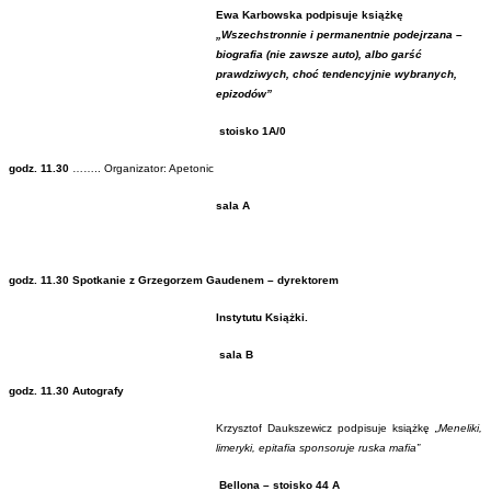
Ewa Karbowska podpisuje książkę
„Wszechstronnie i permanentnie podejrzana –
biografia (nie zawsze auto), albo garść
prawdziwych, choć tendencyjnie wybranych,
epizodów”
stoisko 1A/0
godz. 11.30
…….. Organizator: Apetonic
sala A
godz. 11.30 Spotkanie z Grzegorzem Gaudenem – dyrektorem
Instytutu Książki.
sala B
godz. 11.30 Autografy
Krzysztof Daukszewicz podpisuje książkę
„M
eneliki,
limeryki, epitafia sponsoruje ruska mafia”
Bellona – stoisko 44 A