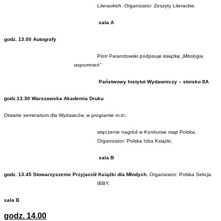
Literackich
. Organizator: Zeszyty Literackie.
sala A
godz. 13.00 Autografy
Piotr Parandowski podpisuje książkę „
Mitologia
wspomnień”
Państwowy Instytut Wydawniczy – stoisko 8A
godz.13.30 Warszawska Akademia Druku
Otwarte seminarium dla Wydawców, w programie m.in.:
wręczenie nagród w Konkursie map Polska.
Organizator: Polska Izba Książki.
sala B
godz. 13.45 Stowarzyszenie Przyjaciół Książki dla Młodych.
Organizator:
Polska Sekcja
IBBY.
sala B
godz. 14.00