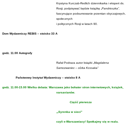
Krystyna Kurczab-Redlich dziennikarka i ekspert ds.
Rosji, podpisywać będzie książkę „
Pandrioszka”,
fascynujące podsumowanie przemian obyczajowych,
społecznych
i politycznych Rosji w latach 90.
Dom Wydawniczy REBIS – stoisko 33 A
godz. 11.00 Autografy
Rafał Podraza autor książki „
Magdalena
Samozwaniec – córka Kossaka”
Państwowy Instytut Wydawniczy – stoisko 8 A
godz. 11.00-15.00 Wielka debata: Warszawa jako bohater stron internetowych, książek,
varsavianów.
Część pierwsza
„
Syrenka w sieci”
czyli e-Warszawiacy! Spotkajmy się w realu.