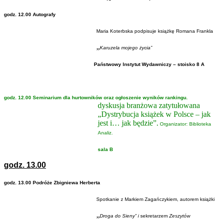
godz. 12.00 Autografy
Maria Koterbska podpisuje książkę Romana Frankla
„
Karuzela mojego życia”
Państwowy Instytut Wydawniczy – stoisko 8 A
godz. 12.00 Seminarium dla hurtowników oraz ogłoszenie wyników rankingu.
dyskusja branżowa zatytułowana
„Dystrybucja książek w Polsce – jak
jest i… jak będzie”.
Organizator: Biblioteka
Analiz.
sala B
godz. 13.00
godz. 13.00 Podróże Zbigniewa Herberta
Spotkanie z Markiem Zagańczykiem, autorem książki
„
Droga do Sieny” i
sekretarzem
Zeszytów