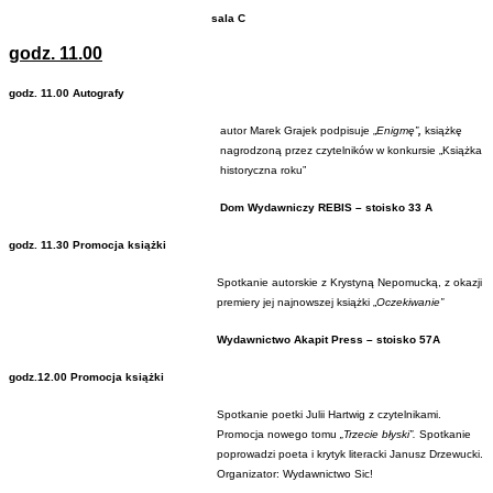
sala C
godz. 11.00
godz. 11.00
Autografy
autor Marek Grajek podpisuje „
Enigmę”
,
książkę
nagrodzoną przez czytelników w konkursie „Książka
historyczna roku”
Dom Wydawniczy REBIS – stoisko 33 A
godz.
11.30
Promocja książki
Spotkanie autorskie z Krystyną Nepomucką, z okazji
premiery jej najnowszej książki „
Oczekiwanie”
Wydawnictwo Akapit Press – stoisko 57A
godz.12.00 Promocja książki
Spotkanie poetki Julii Hartwig z czytelnikami.
Promocja nowego tomu
„Trzecie błyski”.
Spotkanie
poprowadzi poeta i krytyk literacki Janusz Drzewucki.
Organizator: Wydawnictwo Sic!