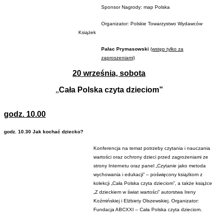
Sponsor Nagrody: map Polska
Organizator: Polskie Towarzystwo Wydawców
Książek
Pałac Prymasowski
(wstęp tylko za
zaproszeniami)
20 września, sobota
„
Cała Polska czyta dzieciom”
godz. 10.00
godz. 10.30 Jak kochać dziecko?
Konferencja na temat potrzeby czytania i nauczania
wartości oraz ochrony dzieci przed zagrożeniami ze
strony Internetu oraz panel „Czytanie jako metoda
wychowania i edukacji” – poświęcony książkom z
kolekcji „Cała Polska czyta dzieciom”, a także książce
„Z dzieckiem w świat wartości” autorstwa Ireny
Koźmińskiej i Elżbiety Olszewskiej. Organizator:
Fundacja ABCXXI – Cała Polska czyta dzieciom.