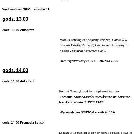
Wydawnictwo TRIO – stoisko 4B
godz. 13.00
godz. 13.00
Autografy
Marek Gretzyngier podpisuje książkę „
Polaków w
obronie Wielkiej Brytanii”
,
książkę nominowaną do
nagrody
Książka historyczna roku
Dom Wydawniczy REBIS – stoisko 33 A
godz. 14.00
godz. 14.00 Autografy
Norbert Tomczyk będzie podpisywał książkę
„
Zbrodnie nacjonalistów ukraińskich na polskich
leśnikach w latach 1938-1948”
Wydawnictwa NORTOM – stoisko 19A
godz. 14.00 Promocja książki
Eli Barbur spotka się z czytelnikami i opowie o swojej