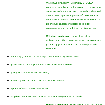
Warszawski Magazyn Ilustrowany STOLICA
zaprasza wszystkich zainteresowanych na pierwsze
spotkanie twórców stron internetowych, związanych
z Warszawą. Spotkanie prowadzić będą autorzy
stron www.warszawa1939.pl i www.werttrew.fora.pl.
Do dyskusji zaproszeni zostali socjolodzy,
varsavianiści, aktywni w Internecie Warszawiacy.
W trakcie spotkania –
prezentacja stron
poświęconych Warszawie, wzbogacona ilustracjami
pochodzącymi z Internetu oraz dyskusję wokół
tematów:
informacja, promocja czy kreacja? Wizja Warszawy w sieci www,
powstawanie i funkcjonowanie społeczności internetowych,
grupy internetowe w sieci i w realu,
Internet jako konkurencja dla książki o Warszawie,
społeczeństwo obywatelskie w sieci,
wspólna platforma porozumienia dla internetowych Varsavianistów.
Podczas spotkania
przedstawiony zostanie projekt