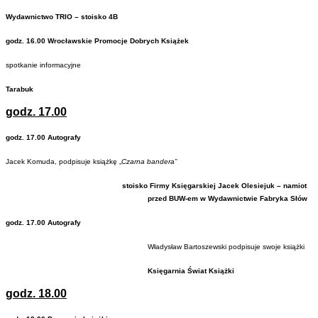
Wydawnictwo TRIO – stoisko 4B
godz. 16.00 Wrocławskie Promocje Dobrych Książek
spotkanie informacyjne
Tarabuk
godz. 17.00
godz. 17.00 Autografy
Jacek Komuda, podpisuje książkę „
Czarna bandera”
stoisko Firmy Księgarskiej Jacek Olesiejuk – namiot
przed BUW-em w Wydawnictwie
Fabryka Słów
godz. 17.00 Autografy
Władysław Bartoszewski podpisuje swoje książki
Księgarnia Świat Książki
godz. 18.00