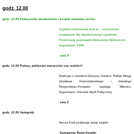
godz. 12.00
godz. 12.00 Podręczniki akademickie i książki naukowe on-line
.
Czytelnia internetowa ibuk.pl – nowoczesne
rozwiązanie dla współczesnego czytelnika.
Prezentację poprowadzi Aleksandra Wołoszczuk.
Organizator: PWN.
sala A
godz.
12.00 Polacy, polityczni marzyciele czy realiści?
Dyskusja z udziałem Dariusza Gawina, Rafała Matyji,
Zdzisława Krasnodębskiego i Arkadego
Rzegockiego.Prowadzi Jadwiga Milewicz.
Organizator: Ośrodek Myśli Politycznej.
sala C
godz. 12.00 Autografy
Hanna Krall podpisuje swoje książki
Księgarnia Świat Książki