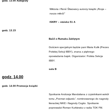
godz. 13.00 Autografy
Wiktoria i René Śliwowscy autorzy książki „
Rosja –
nasza miłość”
ISKRY – stoisko 51 A
godz. 13.15
Baśń o Rumaku Zaklętym
Gościem specjalnym będzie pani Maria Kulik (Prezes
Polskiej Sekcji IBBY), znana z pięknego
opowiadania bajek. Organizator: Polska Sekcja
IBBY.
sala B
godz. 14.00
godz. 14.00 Promocja książki
Spotkanie Andrzeja Mandaliana z czytelnikami wokół
tomu „
Poemat odjazdu”
, nominowanego do nagrody
literackiej NIKE i Nagrody Cogito. Spotkanie
poprowadzi Roman Kurkiewicz z radia TOK FM.