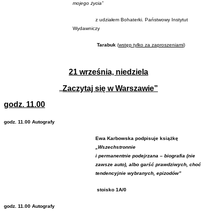
mojego życia”
z udziałem Bohaterki. Państwowy Instytut
Wydawniczy
Tarabuk
(
wstęp tylko za zaproszeniami
)
21 września, niedziela
„
Zaczytaj się w Warszawie”
godz. 11.00
godz. 11.00 Autografy
Ewa Karbowska podpisuje książkę
„Wszechstronnie
i permanentnie podejrzana – biografia (nie
zawsze auto), albo garść prawdziwych, choć
tendencyjnie wybranych, epizodów”
stoisko 1A/0
godz. 11.00 Autografy