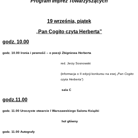
Program Imprez Towarzyszących
19 września, piątek
„
Pan Cogito czyta Herberta”
godz. 10.00
godz. 10.00 Ironia i pewność – o poezji Zbigniewa Herberta
red. Jerzy Sosnowski
(informacja o II edycji konkursu na esej „
Pan Cogito
czyta Herberta”
)
sala C
godz.11.00
godz. 11.00 Uroczyste otwarcie I Warszawskiego Salonu Książki
hol główny
godz. 11.00 Autografy