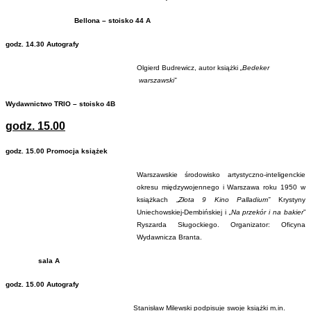
Bellona – stoisko 44 A
godz. 14.30 Autografy
Olgierd Budrewicz, autor książki
„Bedeker
warszawski”
Wydawnictwo TRIO –
stoisko 4B
godz. 15.00
godz. 15.00 Promocja książek
Warszawskie środowisko artystyczno-inteligenckie
okresu międzywojennego i Warszawa roku 1950 w
książkach „
Złota 9 Kino Palladium”
Krystyny
Uniechowskiej-Dembińskiej i
„Na przekór i na bakier
”
Ryszarda Sługockiego. Organizator: Oficyna
Wydawnicza Branta.
sala A
godz.
15.00 Autografy
Stanisław Milewski podpisuje swoje książki m.in.