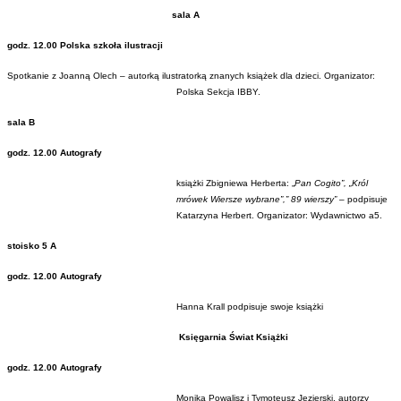
sala A
godz.
12.00
Polska szkoła ilustracji
Spotkanie z Joanną Olech – autorką ilustratorką znanych książek dla dzieci. Organizator:
Polska Sekcja IBBY.
sala B
godz. 12.00 Autografy
książki Zbigniewa Herberta: „
Pan Cogito”, „Król
mrówek Wiersze wybrane”,” 89 wierszy”
– podpisuje
Katarzyna Herbert. Organizator: Wydawnictwo a5.
stoisko 5 A
godz. 12.00 Autografy
Hanna Krall podpisuje swoje książki
Księgarnia Świat Książki
godz. 12.00 Autografy
Monika Powalisz i Tymoteusz Jezierski, autorzy