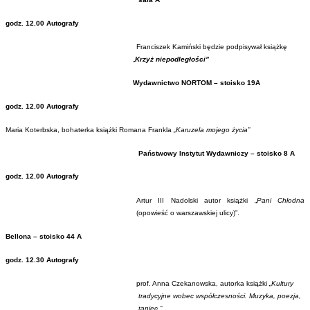
godz. 12.00 Autografy
Franciszek Kamiński będzie podpisywał książkę
„
Krzyż niepodległości”
Wydawnictwo NORTOM – stoisko 19A
godz. 12.00 Autografy
Maria Koterbska, bohaterka książki Romana Frankla
„Karuzela mojego życia”
Państwowy Instytut Wydawniczy – stoisko 8 A
godz. 12.00 Autografy
Artur III Nadolski autor książki „
Pani Chłodna
(opowieść o warszawskiej ulicy)”.
Bellona – stoisko 44 A
godz. 12.30 Autografy
prof. Anna Czekanowska, autorka książki
„Kultury
tradycyjne wobec współczesności. Muzyka, poezja,
taniec ”