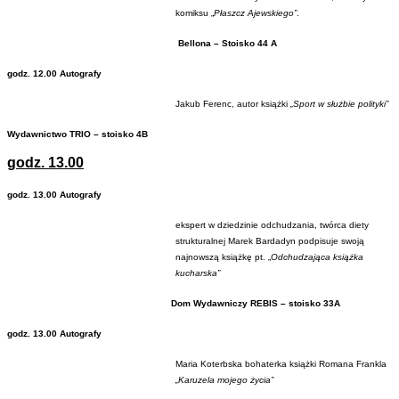
komiksu „
Płaszcz Ajewskiego”
.
Bellona – Stoisko 44 A
godz. 12.00 Autografy
Jakub Ferenc, autor książki
„Sport w służbie polityki”
Wydawnictwo TRIO – stoisko 4B
godz. 13.00
godz. 13.00 Autografy
ekspert w dziedzinie odchudzania, twórca diety
strukturalnej Marek Bardadyn podpisuje swoją
najnowszą książkę pt. „
Odchudzająca książka
kucharska”
Dom Wydawniczy REBIS – stoisko 33A
godz. 13.00 Autografy
Maria Koterbska bohaterka książki Romana Frankla
„Karuzela mojego życia”