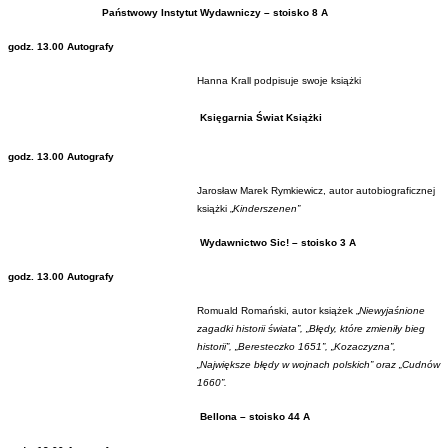
Państwowy Instytut Wydawniczy – stoisko 8 A
godz. 13.00 Autografy
Hanna Krall podpisuje swoje książki
Księgarnia Świat Książki
godz. 13.00 Autografy
Jarosław Marek Rymkiewicz, autor autobiograficznej
książki „
Kinderszenen”
Wydawnictwo Sic! – stoisko 3 A
godz. 13.00 Autografy
Romuald Romański,
autor książek „
N
iewyjaśnione
zagadki historii świata”, „Błędy, które zmieniły bieg
historii”, „Beresteczko 1651”, „Kozaczyzna”,
„Największe błędy w wojnach polskich” oraz „Cudnów
1660”.
Bellona – stoisko 44 A