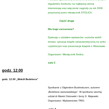
regulaminu konkursu na najlepszą stronę
internetową oraz wręczenie nagrody za rok 2008
przyznanej przez miesięcznik STOLICA.
Część druga
Dla kogo varsaviana?
Dyskusja z udziałem wydawców i autorów wokół
tematu: sytuacja książki varsavianistycznej na rynku
czytelniczym oraz prezentacja książek o Warszawie.
Organizator: Miesięcznik Stolica
sala C
godz. 12.00
godz. 12.00 „Wokół Bedekera”
Spotkanie z Olgierdem Budrewiczem, autorem
„Bedekera warszawskiego”. W spotkaniu wezmą
udział dr Marek Ostrowski i Jerzy S. Majewski.
Organizator: Wydawnictwo TRIO.
sala A