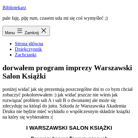
Przejdź
Bibliotekarz
do
pale faję, piję rum, czasem uda mi się coś wymyśleć ;)
treści
Menu
Zamknij
Strona główna
Dziękczynnik
Zachcianki
dorwałem program imprezy Warszawski
Salon Książki
poniżej widać jak się prezentują poszczególne dni to co bym chciał
zobaczyć pokolorowałem :) jak widać jeszcze nie wiem jak
rozwiązać problem sali A i sali B o dwunastej ale może się
zdecyduję na którąś do jutra. Szkoda że Warszawska Akademia
Druku nie będzie mieć wykładu o współczesnym składzie książki
na który się wybierałem :(
I WARSZAWSKI SALON KSIĄŻKI