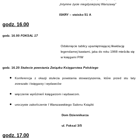
„
Intymne życie niegdysiejszej Warszawy”
ISKRY – stoisko 51 A
godz. 16.00
godz. 16.00
FOKSAL 17
Odsłonięcie tablicy upamiętniającej likwidację
legendarnej kawiarni, jaka do roku 1968 mieściła się
w księgarni PIW
godz. 16.20
Stulecie powstania Związku Księgarstwa Polskiego
Konferencja z okazji stulecia powstania stowarzyszenia, które przed stu laty
zrzeszało i księgarzy i wydawców
wręczenie wyróżnień księgarzom i wydawcom.
uroczyste zakończenie I Warszawskiego Salonu Książki
Dom Dziennikarza
ul. Foksal 3/5
godz. 17.00