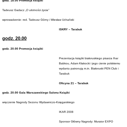
godz. 18.00 Promocja książki
Tadeusz Gadacz „
O ulotności życia”
wprowadzenie: red. Tadeusz Górny i Wiesław Uchański
ISKRY – Tarabuk
godz. 20.00
godz. 20.00 Promocja książki
Prezentacja książki białoruskiego pisarza Ihar
Babkou, Adam Kłakocki i jego cienie polskiemu
wydaniu patronują m.in. Białoruski PEN Club i
Tarabuk
Oficyna 21 – Tarabuk
godz. 20.00 Gala Warszawskiego Salonu Książki
wręczenie Nagrody Sezonu Wydawniczo-Księgarskiego
IKAR 2008
Sponsor Główny Nagrody: Murator EXPO