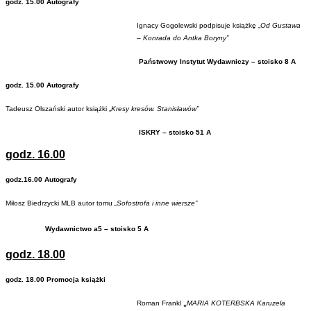
godz. 15.00 Autografy
Ignacy Gogolewski podpisuje książkę „
Od Gustawa
– Konrada do Antka Boryny”
Państwowy Instytut Wydawniczy – stoisko 8 A
godz. 15.00 Autografy
Tadeusz Olszański autor książki „
Kresy kresów. Stanisławów”
ISKRY – stoisko 51 A
godz. 16.00
godz.16.00 Autografy
Miłosz Biedrzycki MLB autor tomu
„Sofostrofa i inne wiersze”
Wydawnictwo a5 – stoisko 5 A
godz. 18.00
godz. 18.00 Promocja książki
Roman Frankl
„
MARIA KOTERBSKA Karuzela