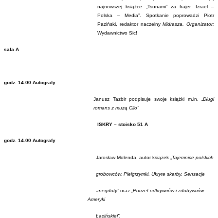
najnowszej książce „Tsunami” za frajer. Izrael –
Polska – Media”. Spotkanie poprowadzi Piotr
Paziński, redaktor naczelny
Midrasza. Organizator:
Wydawnictwo Sic!
sala A
godz. 14.00 Autografy
Janusz Tazbir podpisuje swoje książki m.in. „
Długi
romans z muzą Clio”
ISKRY – stoisko 51 A
godz. 14.00 Autografy
Jarosław Molenda, autor książek „
Tajemnice polskich
grobowców. Pielgrzymki. Ukryte skarby. Sensacje
anegdoty”
oraz
„Poczet odkrywców i zdobywców
Ameryki
Łacińskiej”.