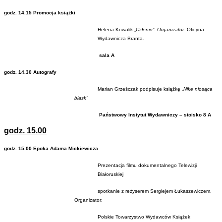
godz. 14.15 Promocja książki
Helena Kowalik „
Człenio”. Organizator:
Oficyna
Wydawnicza Branta.
sala A
godz. 14.30 Autografy
Marian Grześczak podpisuje książkę
„Nike niosąca
blask”
Państwowy Instytut Wydawniczy – stoisko 8 A
godz. 15.00
godz.
15.00 Epoka Adama Mickiewicza
Prezentacja filmu dokumentalnego Telewizji
Białoruskiej
spotkanie z reżyserem Sergiejem Łukaszewiczem.
Organizator:
Polskie Towarzystwo Wydawców Książek