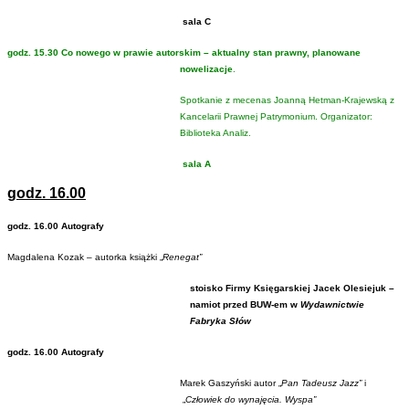
sala C
godz. 15.30 Co nowego w prawie autorskim – aktualny stan prawny, planowane
nowelizacje
.
Spotkanie z mecenas Joanną Hetman-Krajewską z
Kancelarii Prawnej Patrymonium. Organizator:
Biblioteka Analiz.
sala A
godz. 16.00
godz. 16.00 Autografy
Magdalena Kozak – autorka książki „
Renegat”
stoisko Firmy Księgarskiej Jacek Olesiejuk –
namiot przed BUW-em w
Wydawnictwie
Fabryka Słów
godz. 16.00 Autografy
Marek Gaszyński autor „
Pan Tadeusz Jazz”
i
„
Człowiek do wynajęcia. Wyspa”