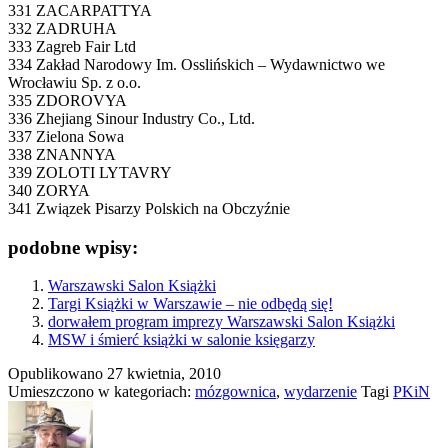
331 ZACARPATTYA
332 ZADRUHA
333 Zagreb Fair Ltd
334 Zakład Narodowy Im. Osslińskich – Wydawnictwo we
Wrocławiu Sp. z o.o.
335 ZDOROVYA
336 Zhejiang Sinour Industry Co., Ltd.
337 Zielona Sowa
338 ZNANNYA
339 ZOLOTI LYTAVRY
340 ZORYA
341 Związek Pisarzy Polskich na Obczyźnie
podobne wpisy:
Warszawski Salon Książki
Targi Książki w Warszawie – nie odbędą się!
dorwałem program imprezy Warszawski Salon Książki
MSW i śmierć książki w salonie księgarzy
Opublikowano
27 kwietnia, 2010
Umieszczono w kategoriach:
mózgownica
,
wydarzenie
Tagi
PKiN