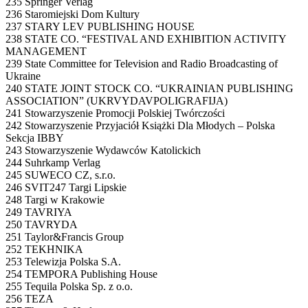
235 Springer Verlag
236 Staromiejski Dom Kultury
237 STARY LEV PUBLISHING HOUSE
238 STATE CO. “FESTIVAL AND EXHIBITION ACTIVITY
MANAGEMENT
239 State Committee for Television and Radio Broadcasting of
Ukraine
240 STATE JOINT STOCK CO. “UKRAINIAN PUBLISHING
ASSOCIATION” (UKRVYDAVPOLIGRAFIJA)
241 Stowarzyszenie Promocji Polskiej Twórczości
242 Stowarzyszenie Przyjaciół Książki Dla Młodych – Polska
Sekcja IBBY
243 Stowarzyszenie Wydawców Katolickich
244 Suhrkamp Verlag
245 SUWECO CZ, s.r.o.
246 SVIT247 Targi Lipskie
248 Targi w Krakowie
249 TAVRIYA
250 TAVRYDA
251 Taylor&Francis Group
252 TEKHNIKA
253 Telewizja Polska S.A.
254 TEMPORA Publishing House
255 Tequila Polska Sp. z o.o.
256 TEZA