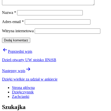
Nazwa
*
Adres email
*
Witryna internetowa
Nawigacja
Poprzedni wpis
wpisu
Dzień otwarty UW stoisko IINiSB
Następny wpis
Dzięki wielkie za udział w ankiecie
Strona główna
Dziękczynnik
Zachcianki
Szukajka