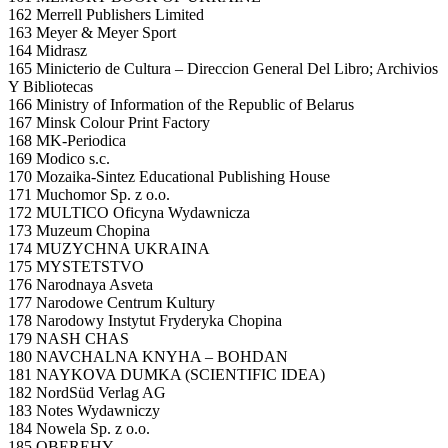
162 Merrell Publishers Limited
163 Meyer & Meyer Sport
164 Midrasz
165 Minicterio de Cultura – Direccion General Del Libro; Archivios
Y Bibliotecas
166 Ministry of Information of the Republic of Belarus
167 Minsk Colour Print Factory
168 MK-Periodica
169 Modico s.c.
170 Mozaika-Sintez Educational Publishing House
171 Muchomor Sp. z o.o.
172 MULTICO Oficyna Wydawnicza
173 Muzeum Chopina
174 MUZYCHNA UKRAINA
175 MYSTETSTVO
176 Narodnaya Asveta
177 Narodowe Centrum Kultury
178 Narodowy Instytut Fryderyka Chopina
179 NASH CHAS
180 NAVCHALNA KNYHA – BOHDAN
181 NAYKOVA DUMKA (SCIENTIFIC IDEA)
182 NordSüd Verlag AG
183 Notes Wydawniczy
184 Nowela Sp. z o.o.
185 OBEREHY