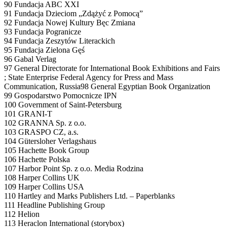
90 Fundacja ABC XXI
91 Fundacja Dzieciom „Zdążyć z Pomocą”
92 Fundacja Nowej Kultury Bęc Zmiana
93 Fundacja Pogranicze
94 Fundacja Zeszytów Literackich
95 Fundacja Zielona Gęś
96 Gabal Verlag
97 General Directorate for International Book Exhibitions and Fairs
; State Enterprise Federal Agency for Press and Mass
Communication, Russia98 General Egyptian Book Organization
99 Gospodarstwo Pomocnicze IPN
100 Government of Saint-Petersburg
101 GRANI-T
102 GRANNA Sp. z o.o.
103 GRASPO CZ, a.s.
104 Gütersloher Verlagshaus
105 Hachette Book Group
106 Hachette Polska
107 Harbor Point Sp. z o.o. Media Rodzina
108 Harper Collins UK
109 Harper Collins USA
110 Hartley and Marks Publishers Ltd. – Paperblanks
111 Headline Publishing Group
112 Helion
113 Heraclon International (storybox)