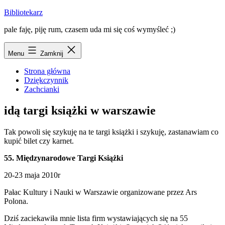
Przejdź
Bibliotekarz
do
pale faję, piję rum, czasem uda mi się coś wymyśleć ;)
treści
Menu
Zamknij
Strona główna
Dziękczynnik
Zachcianki
idą targi książki w warszawie
Tak powoli się szykuję na te targi książki i szykuję, zastanawiam co
kupić bilet czy karnet.
55. Międzynarodowe Targi Książki
20-23 maja 2010r
Pałac Kultury i Nauki w Warszawie organizowane przez Ars
Polona.
Dziś zaciekawiła mnie lista firm wystawiających się na 55