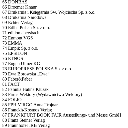
65 DONBAS
66 Droemer Knaur
67 Drukarnia i Księgarnia Św. Wojciecha Sp. z o.o.
68 Drukarnia Narodowa
69 Echter Verlag
70 Ediba Polska Sp. z o.o.
71 edition ebersbach
72 Egmont VGS
73 EMMA
74 Empik Sp. z o.o.
75 EPSILON
76 ETNOS
77 Eugen Ulmer KG
78 EUROPRESS POLSKA Sp. z o.o.
79 Ewa Borowska „Ewa”
80 Faber&Faber
81 FACT
82 Familia Halina Klusak
83 Firma Wektory (Wydawnictwo Wektory)
84 FOLIO
85 FPH VIRGO Anna Trojnar
86 Franckh-Kosmos Verlag
87 FRANKFURT BOOK FAIR Ausstellungs- und Messe GmbH
88 Franz Steiner Verlag
89 Fraunhofer IRB Verlag