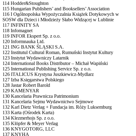
114 Hodder&Stoughton
115 Hungarian Publishers’ and Booksellers’ Association
116 I Ogólnopolska Wypożyczalnia Książek Dotykowych w
SOSW dla Dzieci i Młodzieży Słabo Widzącej w Lublinie
117 INFINITY SA
118 Infomagnet
119 INFOR Ekspert Sp. z o.o.
120 Informnauka Ltd.
121 ING BANK ŚLĄSKI S.A.
122 Institutul Cultural Roman, Rumuński Instytut Kultury
123 Instytut Wydawniczy Latarnik
124 International Books Distributor – Michał Wapiński
125 International Publishing Service Sp. z o.o.
126 ITALICUS Krystyna Juszkiewicz-Mydlarz
127 Izba Księgarstwa Polskiego
128 Jastar Robert Barold
129 KAMENYAR
130 Kancelaria Prawnicza Patrimonium
131 Kancelaria Sejmu Wydawnictwo Sejmowe
132 Karl Dietz Verlag + Fundacja im. Róży Luksemburg
133 Karta (Ośrodek Karta)
134 Klezmerhojs Sp. z o.o.
135 Klöpfer & Meyer Verlag
136 KNYGOTORG, LLC
137 KNYHA