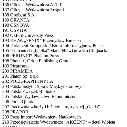
186 Oficyna Wydawnicza ATUT
187 Oficyna Wydawnicza Łośgraf
188 Opolgraf S.A.
189 ORANTA
190 OSNOVA
191 OSVITA
192 Oxford University Press
193 P.H.W. „FENIX” Przemysław Biniecki
194 Parlament Europejski / Biuro Informacyjne w Polsce
195 Pasmanteria „Igiełka” Maria Niewiarowska Chojnacka
196 PERUN197 Phaidon Press
198 Phoenix, Orion Publishing Group
199 Picaresque
200 PIRAMIDA
201 Platon Sp. z o.o.
202 POLIGRAPHKNYHA
203 Polski Instytut Spraw Międzynarodowych
204 Polski Związek Bibliotek
205 Polskie Wydawnictwo Ekonomiczne
206 Portal Qlturka
207 Pracownia witraży i biżuterii artystycznej „Galda”
208 PRAPOR
209 Press Import Wydawnictw Naukowych
210 Przedsięwzięcie Wydawnicze „AKCENT” – detal Wioleta