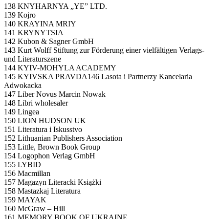
138 KNYHARNYA „YE” LTD.
139 Kojro
140 KRAYINA MRIY
141 KRYNYTSIA
142 Kubon & Sagner GmbH
143 Kurt Wolff Stiftung zur Förderung einer vielfältigen Verlags-
und Literaturszene
144 KYIV-MOHYLA ACADEMY
145 KYIVSKA PRAVDA146 Lasota i Partnerzy Kancelaria
Adwokacka
147 Liber Novus Marcin Nowak
148 Libri wholesaler
149 Lingea
150 LION HUDSON UK
151 Literatura i Iskusstvo
152 Lithuanian Publishers Association
153 Little, Brown Book Group
154 Logophon Verlag GmbH
155 LYBID
156 Macmillan
157 Magazyn Literacki Książki
158 Mastazkaj Literatura
159 MAYAK
160 McGraw – Hill
161 MEMORY BOOK OF UKRAINE