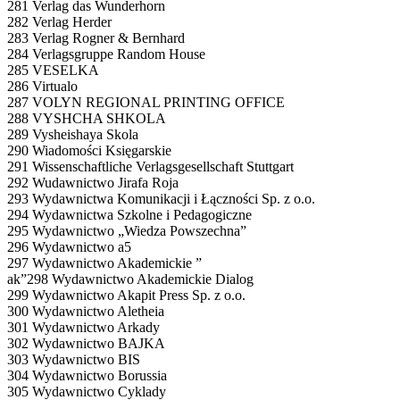
281 Verlag das Wunderhorn
282 Verlag Herder
283 Verlag Rogner & Bernhard
284 Verlagsgruppe Random House
285 VESELKA
286 Virtualo
287 VOLYN REGIONAL PRINTING OFFICE
288 VYSHCHA SHKOLA
289 Vysheishaya Skola
290 Wiadomości Księgarskie
291 Wissenschaftliche Verlagsgesellschaft Stuttgart
292 Wudawnictwo Jirafa Roja
293 Wydawnictwa Komunikacji i Łączności Sp. z o.o.
294 Wydawnictwa Szkolne i Pedagogiczne
295 Wydawnictwo „Wiedza Powszechna”
296 Wydawnictwo a5
297 Wydawnictwo Akademickie ”
ak”298 Wydawnictwo Akademickie Dialog
299 Wydawnictwo Akapit Press Sp. z o.o.
300 Wydawnictwo Aletheia
301 Wydawnictwo Arkady
302 Wydawnictwo BAJKA
303 Wydawnictwo BIS
304 Wydawnictwo Borussia
305 Wydawnictwo Cyklady