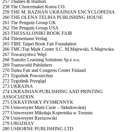
257 Thames & Hudson
258 The Choicemaker Korea CO.
259 THE M. BAZHAN UKRAINIAN ENCYCLOPEDIA
260 THE OLENA TELIHA PUBLISHING HOUSE
261 The Penguin Group UK
262 The Penguin Group USA
263 THESSALONIKI BOOK FAIR
264 Thienemann Verlag
265 TIBE Taipei Book Fair Foundation
266 TMC/Top Mark Centre S.C. M.Majewski, S.Majewska
267 Towarzystwo Więź
268 Transfer Learning Solutions Sp.z o.o.
269 Transworld Publishers
270 Turku Fair and Congress Center Finland
271 Tygodnik Powszechny
272 Tygodnik Przegląd
273 UKRAINA
274 UKRAINIAN PUBLISHING AND PRINTING
ASSOCIATION
275 UKRAYINSKY PYSMENNYK
276 Uniwersytet Marii Curie – Skłodowskiej
277 Uniwersytet Mikołaja Kopernika w Toruniu
278 Uniwersytet Rzeszowski
279 UROZHAY
280 USBORNE PUBLISHING LTD