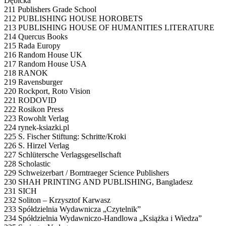
Dębicka
211 Publishers Grade School
212 PUBLISHING HOUSE HOROBETS
213 PUBLISHING HOUSE OF HUMANITIES LITERATURE
214 Quercus Books
215 Rada Europy
216 Random House UK
217 Random House USA
218 RANOK
219 Ravensburger
220 Rockport, Roto Vision
221 RODOVID
222 Rosikon Press
223 Rowohlt Verlag
224 rynek-ksiazki.pl
225 S. Fischer Stiftung: Schritte/Kroki
226 S. Hirzel Verlag
227 Schlütersche Verlagsgesellschaft
228 Scholastic
229 Schweizerbart / Borntraeger Science Publishers
230 SHAH PRINTING AND PUBLISHING, Bangladesz
231 SICH
232 Soliton – Krzysztof Karwasz
233 Spółdzielnia Wydawnicza „Czytelnik”
234 Spółdzielnia Wydawniczo-Handlowa „Książka i Wiedza”