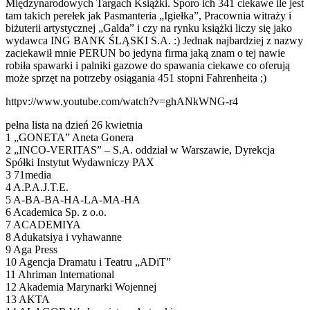
Międzynarodowych Targach Książki. Sporo ich 341 ciekawe ile jest
tam takich perełek jak Pasmanteria „Igiełka”, Pracownia witraży i
biżuterii artystycznej „Galda” i czy na rynku książki liczy się jako
wydawca ING BANK ŚLĄSKI S.A. :) Jednak najbardziej z nazwy
zaciekawił mnie PERUN bo jedyna firma jaką znam o tej nawie
robiła spawarki i palniki gazowe do spawania ciekawe co oferują
może sprzęt na potrzeby osiągania
451 stopni Fahrenheita
;)
httpv://www.youtube.com/watch?v=ghANkWNG-r4
pełna lista na dzień 26 kwietnia
1 „GONETA” Aneta Gonera
2 „INCO-VERITAS” – S.A. oddział w Warszawie, Dyrekcja
Spółki Instytut Wydawniczy PAX
3 71media
4 A.P.A.J.T.E.
5 A-BA-BA-HA-LA-MA-HA
6 Academica Sp. z o.o.
7 ACADEMIYA
8 Adukatsiya i vyhawanne
9 Aga Press
10 Agencja Dramatu i Teatru „ADiT”
11 Ahriman International
12 Akademia Marynarki Wojennej
13 AKTA