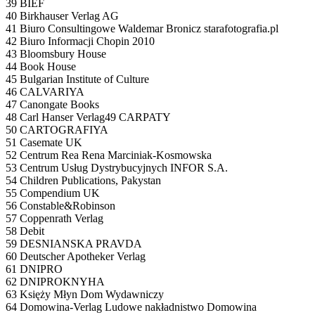
39 BIEF
40 Birkhauser Verlag AG
41 Biuro Consultingowe Waldemar Bronicz starafotografia.pl
42 Biuro Informacji Chopin 2010
43 Bloomsbury House
44 Book House
45 Bulgarian Institute of Culture
46 CALVARIYA
47 Canongate Books
48 Carl Hanser Verlag49 CARPATY
50 CARTOGRAFIYA
51 Casemate UK
52 Centrum Rea Rena Marciniak-Kosmowska
53 Centrum Usług Dystrybucyjnych INFOR S.A.
54 Children Publications, Pakystan
55 Compendium UK
56 Constable&Robinson
57 Coppenrath Verlag
58 Debit
59 DESNIANSKA PRAVDA
60 Deutscher Apotheker Verlag
61 DNIPRO
62 DNIPROKNYHA
63 Księży Młyn Dom Wydawniczy
64 Domowina-Verlag Ludowe nakładnistwo Domowina