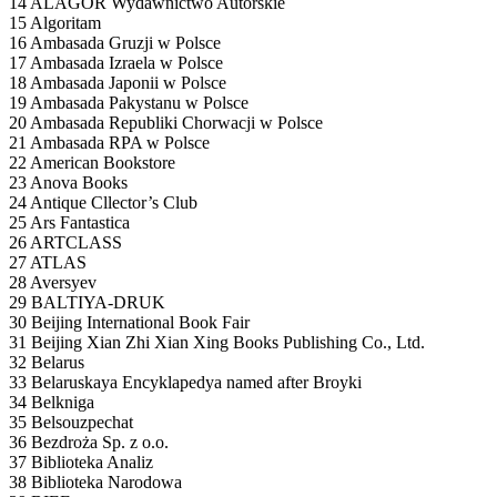
14 ALAGOR Wydawnictwo Autorskie
15 Algoritam
16 Ambasada Gruzji w Polsce
17 Ambasada Izraela w Polsce
18 Ambasada Japonii w Polsce
19 Ambasada Pakystanu w Polsce
20 Ambasada Republiki Chorwacji w Polsce
21 Ambasada RPA w Polsce
22 American Bookstore
23 Anova Books
24 Antique Cllector’s Club
25 Ars Fantastica
26 ARTCLASS
27 ATLAS
28 Aversyev
29 BALTIYA-DRUK
30 Beijing International Book Fair
31 Beijing Xian Zhi Xian Xing Books Publishing Co., Ltd.
32 Belarus
33 Belaruskaya Encyklapedya named after Broyki
34 Belkniga
35 Belsouzpechat
36 Bezdroża Sp. z o.o.
37 Biblioteka Analiz
38 Biblioteka Narodowa