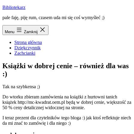
Przejdź
Bibliotekarz
do
pale faję, piję rum, czasem uda mi się coś wymyśleć ;)
treści
Menu
Zamknij
Strona główna
Dziękczynnik
Zachcianki
Książki w dobrej cenie – również dla was
:)
Tak na szybkensa ;)
Do wtorku zbieram zamówienia na książki z hurtowni tanich
książek http://mc-kwadrat.oem.pl będą w dobrej cenie, większość za
50 % ceny detalicznej widocznej na stronie.
I teraz prezent dla czytelników tego bloga :) jak ktoś reflektuje niech
da mi znać to zamówię i dla niego :)