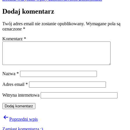
Dodaj komentarz
Twój adres email nie zostanie opublikowany.
Wymagane pola są
oznaczone
*
Komentarz
*
Nazwa
*
Adres email
*
Witryna internetowa
Nawigacja
Poprzedni wpis
wpisu
Zamiast komentarza :)