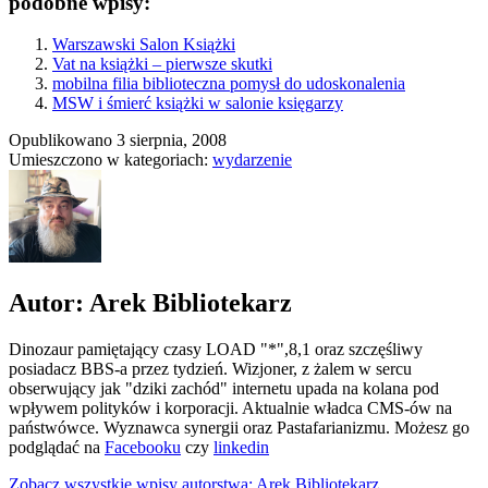
podobne wpisy:
Warszawski Salon Książki
Vat na książki – pierwsze skutki
mobilna filia biblioteczna pomysł do udoskonalenia
MSW i śmierć książki w salonie księgarzy
Opublikowano
3 sierpnia, 2008
Umieszczono w kategoriach:
wydarzenie
Autor: Arek Bibliotekarz
Dinozaur pamiętający czasy LOAD "*",8,1 oraz szczęśliwy
posiadacz BBS-a przez tydzień. Wizjoner, z żalem w sercu
obserwujący jak "dziki zachód" internetu upada na kolana pod
wpływem polityków i korporacji. Aktualnie władca CMS-ów na
państwówce. Wyznawca synergii oraz Pastafarianizmu. Możesz go
podglądać na
Facebooku
czy
linkedin
Zobacz wszystkie wpisy autorstwa: Arek Bibliotekarz.