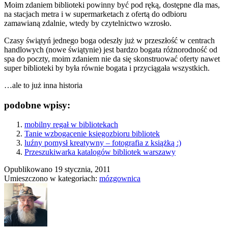
Moim zdaniem biblioteki powinny być pod ręką, dostępne dla mas,
na stacjach metra i w supermarketach z ofertą do odbioru
zamawianą zdalnie, wtedy by czytelnictwo wzrosło.
Czasy świątyń jednego boga odeszły już w przeszłość w centrach
handlowych (nowe świątynie) jest bardzo bogata różnorodność od
spa do poczty, moim zdaniem nie da się skonstruować oferty nawet
super biblioteki by była równie bogata i przyciągała wszystkich.
…ale to już inna historia
podobne wpisy:
mobilny regał w bibliotekach
Tanie wzbogacenie księgozbioru bibliotek
luźny pomysł kreatywny – fotografia z książką :)
Przeszukiwarka katalogów bibliotek warszawy
Opublikowano
19 stycznia, 2011
Umieszczono w kategoriach:
mózgownica