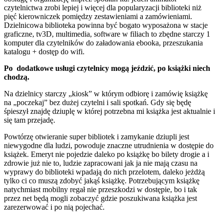
czytelnictwa zrobi lepiej i więcej dla popularyzacji biblioteki niż
pięć kierowniczek pomiędzy zestawieniami a zamówieniami.
Dzielnicowa biblioteka powinna być bogato wyposażona w stacje
graficzne, tv3D, multimedia, software w filiach to zbędne starczy 1
komputer dla czytelników do załadowania ebooka, przeszukania
katalogu + dostęp do wifi.
Po dodatkowe usługi czytelnicy mogą jeździć, po książki niech
chodzą.
Na dzielnicy starczy „kiosk” w którym odbiorę i zamówię książkę
na „poczekaj” bez dużej czytelni i sali spotkań. Gdy się będę
śpieszył znajdę dziuplę w której potrzebna mi książka jest aktualnie i
się tam przejadę.
Powtórzę otwieranie super bibliotek i zamykanie dziupli jest
niewygodne dla ludzi, powoduje znaczne utrudnienia w dostępie do
książek. Emeryt nie pojedzie daleko po książkę bo bilety drogie a i
zdrowie już nie to, ludzie zapracowani jak ja nie mają czasu na
wyprawy do biblioteki wpadają do nich przelotem, daleko jeżdżą
tylko ci co muszą zdobyć jakąś książkę. Potrzebującym książkę
natychmiast mobilny regał nie przeszkodzi w dostępie, bo i tak
przez net będą mogli zobaczyć gdzie poszukiwana książka jest
zarezerwować i po nią pojechać.