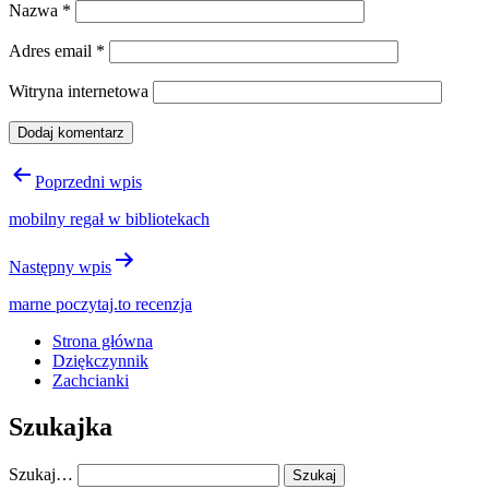
Nazwa
*
Adres email
*
Witryna internetowa
Nawigacja
Poprzedni wpis
wpisu
mobilny regał w bibliotekach
Następny wpis
marne poczytaj.to recenzja
Strona główna
Dziękczynnik
Zachcianki
Szukajka
Szukaj…