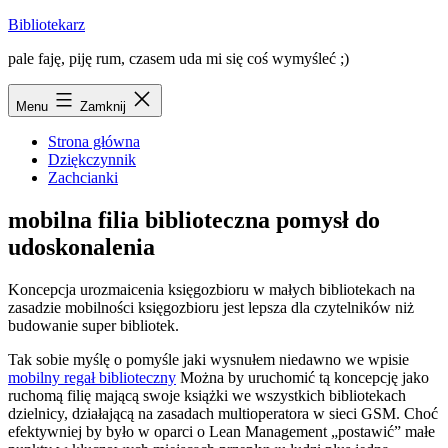
Przejdź
Bibliotekarz
do
pale faję, piję rum, czasem uda mi się coś wymyśleć ;)
treści
Menu
Zamknij
Strona główna
Dziękczynnik
Zachcianki
mobilna filia biblioteczna pomysł do
udoskonalenia
Koncepcja urozmaicenia księgozbioru w małych bibliotekach na
zasadzie mobilności księgozbioru jest lepsza dla czytelników niż
budowanie super bibliotek.
Tak sobie myślę o pomyśle jaki wysnułem niedawno we wpisie
mobilny regał biblioteczny
Można by uruchomić tą koncepcję jako
ruchomą filię mającą swoje książki we wszystkich bibliotekach
dzielnicy, działającą na zasadach multioperatora w sieci GSM. Choć
efektywniej by było w oparci o Lean Management „postawić” małe