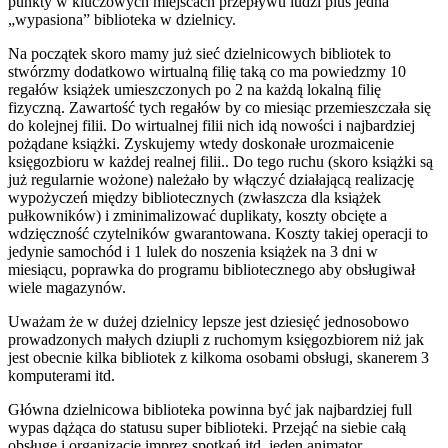
punkty w kluczowych miejscach przepływu ludzi plus jedna
„wypasiona” biblioteka w dzielnicy.
Na początek skoro mamy już sieć dzielnicowych bibliotek to
stwórzmy dodatkowo wirtualną filię taką co ma powiedzmy 10
regałów książek umieszczonych po 2 na każdą lokalną filię
fizyczną. Zawartość tych regałów by co miesiąc przemieszczała się
do kolejnej filii. Do wirtualnej filii nich idą nowości i najbardziej
pożądane książki. Zyskujemy wtedy doskonałe urozmaicenie
księgozbioru w każdej realnej filii.. Do tego ruchu (skoro książki są
już regularnie wożone) należało by włączyć działającą realizację
wypożyczeń między bibliotecznych (zwłaszcza dla książek
pułkowników) i zminimalizować duplikaty, koszty obcięte a
wdzięczność czytelników gwarantowana. Koszty takiej operacji to
jedynie samochód i 1 lulek do noszenia książek na 3 dni w
miesiącu, poprawka do programu bibliotecznego aby obsługiwał
wiele magazynów.
Uważam że w dużej dzielnicy lepsze jest dziesięć jednosobowo
prowadzonych małych dziupli z ruchomym księgozbiorem niż jak
jest obecnie kilka bibliotek z kilkoma osobami obsługi, skanerem 3
komputerami itd.
Główna dzielnicowa biblioteka powinna być jak najbardziej full
wypas dążąca do statusu super biblioteki. Przejąć na siebie całą
obsługę i organizację imprez spotkań itd. jeden animator