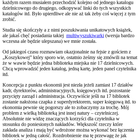
każdym razem musiałem przechodzić kolejno od jednego katalogu
dzielnicowego do drugiego, odkopywać linki do tych wszystkich
katalogów itd. Było upierdliwe ale nie aż tak żeby coś więcej z tym
zrobić.
Studia się skończyły a z nimi poszukiwania unikatowych książek,
ale jakaś chęć posiadania takiej
multiwyszukiwarki
(wersja bardzo
wczesna ale będzie ulepszana) we mnie została.
Od jakiegoś czasu rozmawiam okazjonalnie na fejsie z gościem z
„Koszykowej” który sporo wie, ostatnio żeśmy się zmówili na temat
że w wawie będzie jedna biblioteka miejska nie 17 dzielnicowych.
Chcą wprowadzić jeden katalog, jedną kartę, jeden panel czytelnika
itd.
Koncepcja z punktu
ekonomii jest niezła jeżeli zamiast 17 działów
kadr, dyrektorów, administracyjnych, księgowych itd. pozostanie
przycięty zarząd i administracja. Oczywiście jeśli na 17 bibliotek
zostanie nałożona czapka z superdyrektorem, super księgową itd. to
ekonomia pewnie się pogorszy ale to zobaczymy za trochę. Mój
problem z wielką biblioteką jest innej natury – czytelniczej.
Absolutnie nie widzę znaczących korzyści dla czytelnika w
stosunku do poniesionych nakładów. Większość rzeczy które
zakłada
analiza
i mają być wdrożone można wykonać bez łączenia
bibliotek w jedną całość. Rozdrobnienie ma tę przewagę że jak