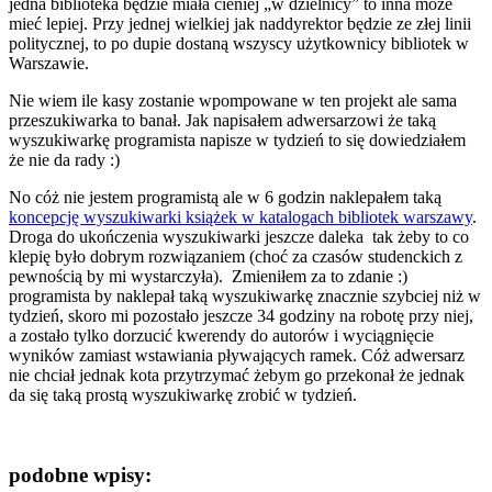
jedna biblioteka będzie miała cieniej „w dzielnicy” to inna może
mieć lepiej. Przy jednej wielkiej jak naddyrektor będzie ze złej linii
politycznej, to po dupie dostaną wszyscy użytkownicy bibliotek w
Warszawie.
Nie wiem ile kasy zostanie wpompowane w ten projekt ale sama
przeszukiwarka to banał. Jak napisałem adwersarzowi że taką
wyszukiwarkę programista napisze w tydzień to się dowiedziałem
że nie da rady :)
No cóż nie jestem programistą ale w 6 godzin naklepałem taką
koncepcję wyszukiwarki książek w katalogach bibliotek warszawy
.
Droga do ukończenia wyszukiwarki jeszcze daleka tak żeby to co
klepię było dobrym rozwiązaniem (choć za czasów studenckich z
pewnością by mi wystarczyła). Zmieniłem za to zdanie :)
programista by naklepał taką wyszukiwarkę znacznie szybciej niż w
tydzień, skoro mi pozostało jeszcze 34 godziny na robotę przy niej,
a zostało tylko dorzucić kwerendy do autorów i wyciągnięcie
wyników zamiast wstawiania pływających ramek. Cóż adwersarz
nie chciał jednak kota przytrzymać żebym go przekonał że jednak
da się taką prostą wyszukiwarkę zrobić w tydzień.
podobne wpisy: