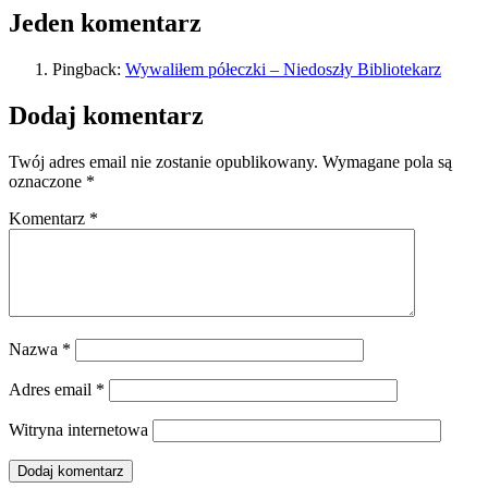
Jeden komentarz
Pingback:
Wywaliłem półeczki – Niedoszły Bibliotekarz
Dodaj komentarz
Twój adres email nie zostanie opublikowany.
Wymagane pola są
oznaczone
*
Komentarz
*
Nazwa
*
Adres email
*
Witryna internetowa