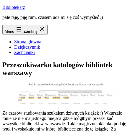
Przejdź
Bibliotekarz
do
pale faję, piję rum, czasem uda mi się coś wymyśleć ;)
treści
Menu
Zamknij
Strona główna
Dziękczynnik
Zachcianki
Przeszukiwarka katalogów bibliotek
warszawy
Za czasów studiowania szukałem dziwnych książek :) Wkurzało
mnie że nie ma jednego miejsca gdzie mógłbym przeszukać
wszystkie biblioteki w warszawie. Takie magiczne okienko podaję
tytuł i wyskakuje mi w której bibliotece znajdę tę książkę. Za