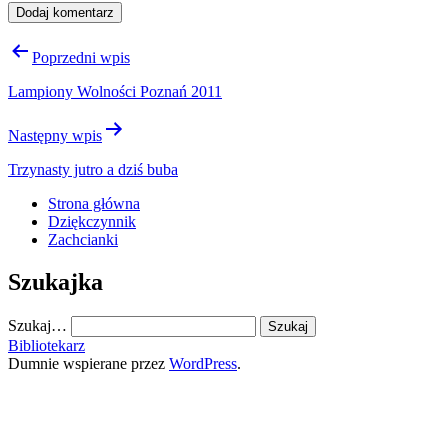
Nawigacja
Poprzedni wpis
wpisu
Lampiony Wolności Poznań 2011
Następny wpis
Trzynasty jutro a dziś buba
Strona główna
Dziękczynnik
Zachcianki
Szukajka
Szukaj…
Bibliotekarz
Dumnie wspierane przez
WordPress
.