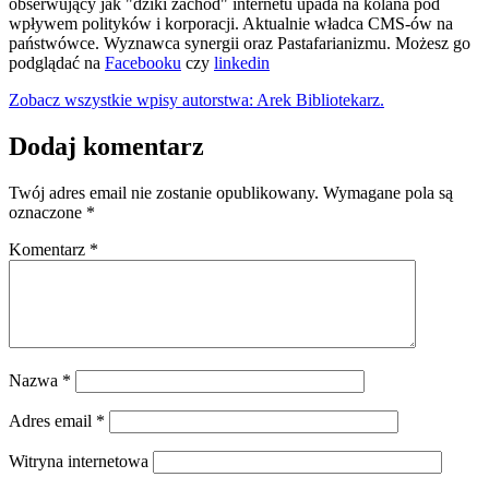
obserwujący jak "dziki zachód" internetu upada na kolana pod
wpływem polityków i korporacji. Aktualnie władca CMS-ów na
państwówce. Wyznawca synergii oraz Pastafarianizmu. Możesz go
podglądać na
Facebooku
czy
linkedin
Zobacz wszystkie wpisy autorstwa: Arek Bibliotekarz.
Dodaj komentarz
Twój adres email nie zostanie opublikowany.
Wymagane pola są
oznaczone
*
Komentarz
*
Nazwa
*
Adres email
*
Witryna internetowa