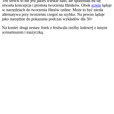
Ten serwis to nie jest jakieś wielkie halo, ale spodobała mi się
otwarta koncepcja i prostota tworzenia filmików. Obok
screnr
ląduje
w narzędziach do tworzenia filmów online. Może to być niezła
alternatywa przy tworzeniu czegoś na szybko. Na pewno ląduje
jako narzędzie do pokazania podczas wykładów dla 50+
Na koniec drugi zestaw fotek z festiwalu rzeźby lodowej z innym
scenariuszem i muzyczką.