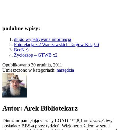
podobne wpisy:
długo wypatrywana informacja
Fotorelacja z 2 Warszawskich Targów Książki
BeeN :)
Życioszop – GTWB x2
Opublikowano
30 grudnia, 2011
Umieszczono w kategoriach:
narzędzia
Autor: Arek Bibliotekarz
Dinozaur pamiętający czasy LOAD "*",8,1 oraz szczęśliwy
posiadacz BBS-a przez tydzień. Wizjoner, z żalem w sercu