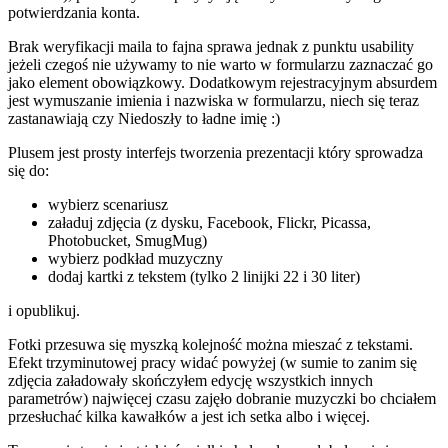
potwierdzania konta.
Brak weryfikacji maila to fajna sprawa jednak z punktu usability
jeżeli czegoś nie używamy to nie warto w formularzu zaznaczać go
jako element obowiązkowy. Dodatkowym rejestracyjnym absurdem
jest wymuszanie imienia i nazwiska w formularzu, niech się teraz
zastanawiają czy Niedoszły to ładne imię :)
Plusem jest prosty interfejs tworzenia prezentacji który sprowadza
się do:
wybierz scenariusz
załaduj zdjęcia (z dysku, Facebook, Flickr, Picassa,
Photobucket, SmugMug)
wybierz podkład muzyczny
dodaj kartki z tekstem (tylko 2 linijki 22 i 30 liter)
i opublikuj.
Fotki przesuwa się myszką kolejność można mieszać z tekstami.
Efekt trzyminutowej pracy widać powyżej (w sumie to zanim się
zdjęcia załadowały skończyłem edycję wszystkich innych
parametrów) najwięcej czasu zajęło dobranie muzyczki bo chciałem
przesłuchać kilka kawałków a jest ich setka albo i więcej.