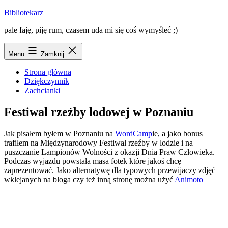
Przejdź
Bibliotekarz
do
pale faję, piję rum, czasem uda mi się coś wymyśleć ;)
treści
Menu
Zamknij
Strona główna
Dziękczynnik
Zachcianki
Festiwal rzeźby lodowej w Poznaniu
Jak pisałem byłem w Poznaniu na
WordCamp
ie, a jako bonus
trafiłem na Międzynarodowy Festiwal rzeźby w lodzie i na
puszczanie Lampionów Wolności
z okazji Dnia Praw Człowieka.
Podczas wyjazdu powstała masa fotek które jakoś chcę
zaprezentować. Jako alternatywę dla typowych przewijaczy zdjęć
wklejanych na bloga czy też inną stronę można użyć
Animoto