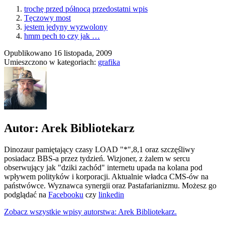
trochę przed północą przedostatni wpis
Tęczowy most
jestem jedyny wyzwolony
hmm pech to czy jak …
Opublikowano
16 listopada, 2009
Umieszczono w kategoriach:
grafika
Autor: Arek Bibliotekarz
Dinozaur pamiętający czasy LOAD "*",8,1 oraz szczęśliwy
posiadacz BBS-a przez tydzień. Wizjoner, z żalem w sercu
obserwujący jak "dziki zachód" internetu upada na kolana pod
wpływem polityków i korporacji. Aktualnie władca CMS-ów na
państwówce. Wyznawca synergii oraz Pastafarianizmu. Możesz go
podglądać na
Facebooku
czy
linkedin
Zobacz wszystkie wpisy autorstwa: Arek Bibliotekarz.