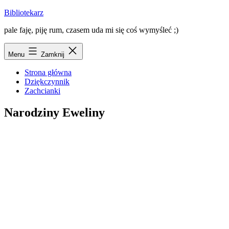
Przejdź
Bibliotekarz
do
pale faję, piję rum, czasem uda mi się coś wymyśleć ;)
treści
Menu
Zamknij
Strona główna
Dziękczynnik
Zachcianki
Narodziny Eweliny