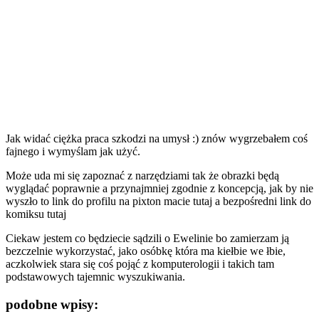
Jak widać ciężka praca szkodzi na umysł :) znów wygrzebałem coś
fajnego i wymyślam jak użyć.
Może uda mi się zapoznać z narzędziami tak że obrazki będą
wyglądać poprawnie a przynajmniej zgodnie z koncepcją, jak by nie
wyszło to link do profilu na
pixton macie tutaj
a bezpośredni
link do
komiksu tutaj
Ciekaw jestem co będziecie sądzili o Ewelinie bo zamierzam ją
bezczelnie wykorzystać, jako osóbkę która ma kiełbie we łbie,
aczkolwiek stara się coś pojąć z komputerologii i takich tam
podstawowych tajemnic wyszukiwania.
podobne wpisy: