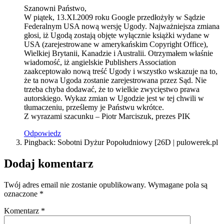
Szanowni Państwo,
W piątek, 13.XI.2009 roku Google przedłożyły w Sądzie
Federalnym USA nową wersję Ugody. Najważniejsza zmiana
głosi, iż Ugodą zostają objęte wyłącznie książki wydane w
USA (zarejestrowane w amerykańskim Copyright Office),
Wielkiej Brytanii, Kanadzie i Australii. Otrzymałem właśnie
wiadomość, iż angielskie Publishers Association
zaakceptowało nową treść Ugody i wszystko wskazuje na to,
że ta nowa Ugoda zostanie zarejestrowana przez Sąd. Nie
trzeba chyba dodawać, że to wielkie zwycięstwo prawa
autorskiego. Wykaz zmian w Ugodzie jest w tej chwili w
tłumaczeniu, prześlemy je Państwu wkrótce.
Z wyrazami szacunku – Piotr Marciszuk, prezes PIK
Odpowiedz
Pingback: Sobotni Dyżur Popołudniowy [26D | pulowerek.pl
Dodaj komentarz
Twój adres email nie zostanie opublikowany.
Wymagane pola są
oznaczone
*
Komentarz
*