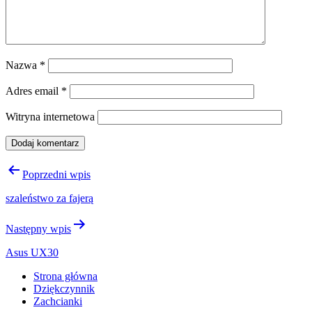
Nazwa
*
Adres email
*
Witryna internetowa
Nawigacja
Poprzedni wpis
wpisu
szaleństwo za fajerą
Następny wpis
Asus UX30
Strona główna
Dziękczynnik
Zachcianki