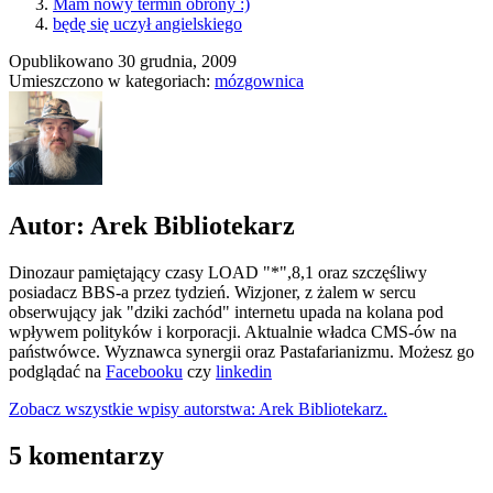
Mam nowy termin obrony :)
będę się uczył angielskiego
Opublikowano
30 grudnia, 2009
Umieszczono w kategoriach:
mózgownica
Autor: Arek Bibliotekarz
Dinozaur pamiętający czasy LOAD "*",8,1 oraz szczęśliwy
posiadacz BBS-a przez tydzień. Wizjoner, z żalem w sercu
obserwujący jak "dziki zachód" internetu upada na kolana pod
wpływem polityków i korporacji. Aktualnie władca CMS-ów na
państwówce. Wyznawca synergii oraz Pastafarianizmu. Możesz go
podglądać na
Facebooku
czy
linkedin
Zobacz wszystkie wpisy autorstwa: Arek Bibliotekarz.
5 komentarzy