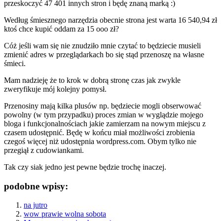
przeskoczyć 47 401 innych stron i będę znaną marką :)
Według śmiesznego narzędzia
obecnie strona jest warta 16 540,94 zł
ktoś chce kupić oddam za 15 ooo zł?
Cóż jeśli wam się nie znudziło mnie czytać to będziecie musieli
zmienić adres w przeglądarkach bo się stąd przenoszę na własne
śmieci.
Mam nadzieję że to krok w dobrą stronę czas jak zwykle
zweryfikuje mój kolejny pomysł.
Przenosiny mają kilka plusów np. będziecie mogli obserwować
powolny (w tym przypadku) proces zmian w wyglądzie mojego
bloga i funkcjonalnościach jakie zamierzam na nowym miejscu z
czasem udostępnić. Będę w końcu miał możliwości zrobienia
czegoś więcej niż udostępnia wordpress.com. Obym tylko nie
przegiął z cudowiankami.
Tak czy siak jedno jest pewne będzie trochę inaczej.
podobne wpisy:
na jutro
wow prawie wolna sobota