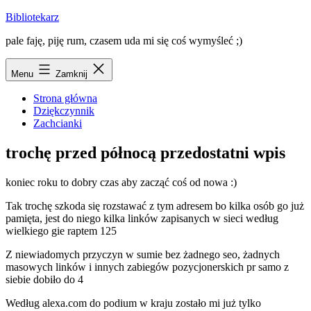
Przejdź
Bibliotekarz
do
pale faję, piję rum, czasem uda mi się coś wymyśleć ;)
treści
Menu
Zamknij
Strona główna
Dziękczynnik
Zachcianki
trochę przed północą przedostatni wpis
koniec roku to dobry czas aby zacząć coś od nowa :)
Tak trochę szkoda się rozstawać z tym adresem bo kilka osób go już
pamięta, jest do niego kilka linków zapisanych w sieci według
wielkiego gie raptem 125
Z niewiadomych przyczyn w sumie bez żadnego seo, żadnych
masowych linków i innych zabiegów pozycjonerskich pr samo z
siebie dobiło do 4
Według alexa.com do podium w kraju zostało mi już tylko