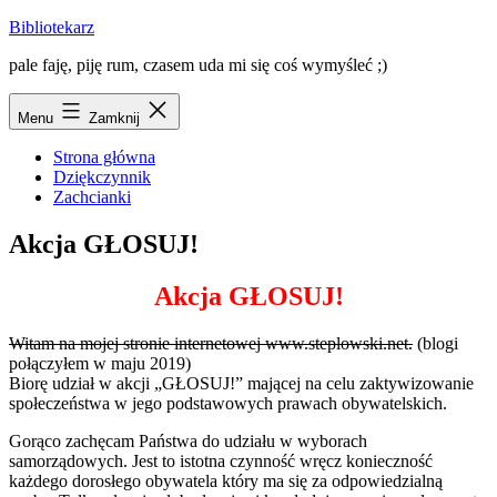
Przejdź
Bibliotekarz
do
pale faję, piję rum, czasem uda mi się coś wymyśleć ;)
treści
Menu
Zamknij
Strona główna
Dziękczynnik
Zachcianki
Akcja GŁOSUJ!
Akcja GŁOSUJ!
Witam na mojej stronie internetowej www.steplowski.net.
(blogi
połączyłem w maju 2019)
Biorę udział w akcji „GŁOSUJ!” mającej na celu zaktywizowanie
społeczeństwa w jego podstawowych prawach obywatelskich.
Gorąco zachęcam Państwa do udziału w wyborach
samorządowych. Jest to istotna czynność wręcz konieczność
każdego dorosłego obywatela który ma się za odpowiedzialną