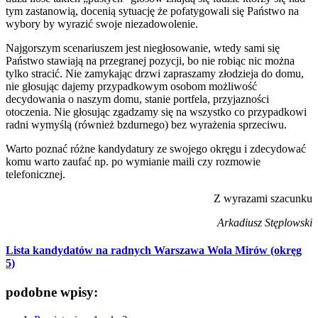
tym zastanowią, docenią sytuację że pofatygowali się Państwo na
wybory by wyrazić swoje niezadowolenie.
Najgorszym scenariuszem jest niegłosowanie, wtedy sami się
Państwo stawiają na przegranej pozycji, bo nie robiąc nic można
tylko stracić. Nie zamykając drzwi zapraszamy złodzieja do domu,
nie głosując dajemy przypadkowym osobom możliwość
decydowania o naszym domu, stanie portfela, przyjazności
otoczenia. Nie głosując zgadzamy się na wszystko co przypadkowi
radni wymyślą (również bzdurnego) bez wyrażenia sprzeciwu.
Warto poznać różne kandydatury ze swojego okręgu i zdecydować
komu warto zaufać np. po wymianie maili czy rozmowie
telefonicznej.
Z wyrazami szacunku
Arkadiusz Stęplowski
Lista kandydatów na radnych Warszawa Wola Mirów (okręg
5)
podobne wpisy: