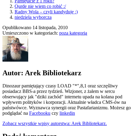
Pamiętacie z 1 roku?
Qurde nie wiem co robić :/
Radny Wola – czyli kandyduję :)
niedziela wyborcza
Opublikowano
14 listopada, 2010
Umieszczono w kategoriach:
poza kategorią
Autor: Arek Bibliotekarz
Dinozaur pamiętający czasy LOAD "*",8,1 oraz szczęśliwy
posiadacz BBS-a przez tydzień. Wizjoner, z żalem w sercu
obserwujący jak "dziki zachód" internetu upada na kolana pod
wpływem polityków i korporacji. Aktualnie władca CMS-ów na
państwówce. Wyznawca synergii oraz Pastafarianizmu. Możesz go
podglądać na
Facebooku
czy
linkedin
Zobacz wszystkie wpisy autorstwa: Arek Bibliotekarz.