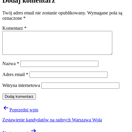
Dodaj komentarz
Twój adres email nie zostanie opublikowany.
Wymagane pola są
oznaczone
*
Komentarz
*
Nazwa
*
Adres email
*
Witryna internetowa
Nawigacja
Poprzedni wpis
wpisu
Zestawienie kandydatów na radnych Warszawa Wola