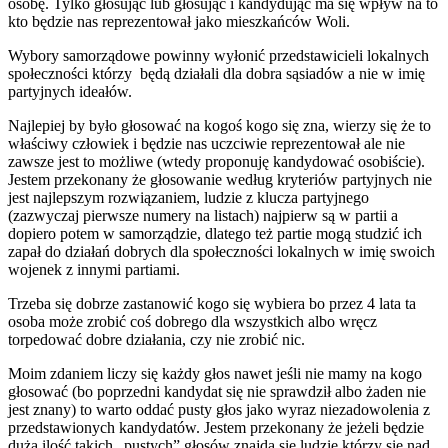
osobę. Tylko głosując lub głosując i kandydując ma się wpływ na to
kto będzie nas reprezentował jako mieszkańców Woli.
Wybory samorządowe powinny wyłonić przedstawicieli lokalnych
społeczności którzy będą działali dla dobra sąsiadów a nie w imię
partyjnych ideałów.
Najlepiej by było głosować na kogoś kogo się zna, wierzy się że to
właściwy człowiek i będzie nas uczciwie reprezentował ale nie
zawsze jest to możliwe (wtedy proponuję kandydować osobiście).
Jestem przekonany że głosowanie według kryteriów partyjnych nie
jest najlepszym rozwiązaniem, ludzie z klucza partyjnego
(zazwyczaj pierwsze numery na listach) najpierw są w partii a
dopiero potem w samorządzie, dlatego też partie mogą studzić ich
zapał do działań dobrych dla społeczności lokalnych w imię swoich
wojenek z innymi partiami.
Trzeba się dobrze zastanowić kogo się wybiera bo przez 4 lata ta
osoba może zrobić coś dobrego dla wszystkich albo wręcz
torpedować dobre działania, czy nie zrobić nic.
Moim zdaniem liczy się każdy głos nawet jeśli nie mamy na kogo
głosować (bo poprzedni kandydat się nie sprawdził albo żaden nie
jest znany) to warto oddać pusty głos jako wyraz niezadowolenia z
przedstawionych kandydatów. Jestem przekonany że jeżeli będzie
duża ilość takich „pustych” głosów znajdą się ludzie którzy się nad