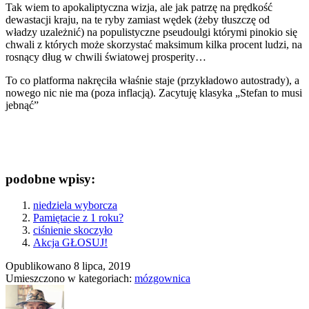
Tak wiem to apokaliptyczna wizja, ale jak patrzę na prędkość
dewastacji kraju, na te ryby zamiast wędek (żeby tłuszczę od
władzy uzależnić) na populistyczne pseudoulgi którymi pinokio się
chwali z których może skorzystać maksimum kilka procent ludzi, na
rosnący dług w chwili światowej prosperity…
To co platforma nakręciła właśnie staje (przykładowo autostrady), a
nowego nic nie ma (poza inflacją). Zacytuję klasyka „Stefan to musi
jebnąć”
podobne wpisy:
niedziela wyborcza
Pamiętacie z 1 roku?
ciśnienie skoczyło
Akcja GŁOSUJ!
Opublikowano
8 lipca, 2019
Umieszczono w kategoriach:
mózgownica