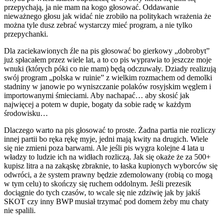
przepychają, ja nie mam na kogo głosować. Oddawanie
nieważnego głosu jak widać nie zrobiło na politykach wrażenia że
można tyle dusz zebrać wystarczy mieć program, a nie tylko
przepychanki.
Dla zaciekawionych źle na pis głosować bo
gierkowy „dobrobyt”
już spłacałem przez wiele lat, a to co pis wyprawia to jeszcze moje
wnuki (których póki co nie mam) będą odczuwały. Dziady realizują
swój program „polska w ruinie” z wielkim rozmachem od demolki
stadniny w janowie po wyniszczanie polaków rosyjskim węglem i
importowanymi śmieciami. Aby nachapać… aby skosić jak
najwięcej a potem w dupie, bogaty da sobie radę w każdym
środowisku…
Dlaczego warto na pis głosować to proste. Żadna partia nie rozliczy
innej partii bo ręka rękę myje, jedni mają kwity na drugich. Wiele
się nie zmieni poza barwami. Ale jeśli pis wygra kolejne 4 lata u
władzy to ludzie ich na widłach rozliczą. Jak się okaże że za 500+
kupisz litra a na zakąskę zbraknie, to łaska kupionych wyborców się
odwróci, a że system prawny będzie zdemolowany (robią co mogą
w tym celu) to skończy się ruchem oddolnym. Jeśli prezesik
dociągnie do tych czasów, to wcale się nie zdziwię jak by jakiś
SKOT czy inny BWP musiał trzymać pod domem żeby mu chaty
nie spalili.