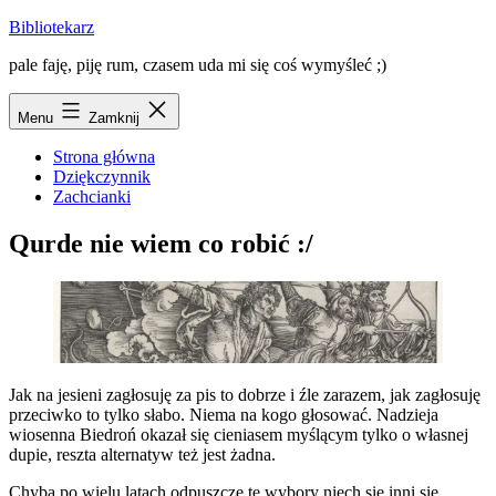
Przejdź
Bibliotekarz
do
pale faję, piję rum, czasem uda mi się coś wymyśleć ;)
treści
Menu
Zamknij
Strona główna
Dziękczynnik
Zachcianki
Qurde nie wiem co robić :/
Jak na jesieni zagłosuję za pis to dobrze i źle zarazem, jak zagłosuję
przeciwko to tylko słabo. Niema na kogo głosować. Nadzieja
wiosenna Biedroń okazał się cieniasem myślącym tylko o własnej
dupie, reszta alternatyw też jest żadna.
Chyba po wielu latach odpuszczę te wybory niech się inni się