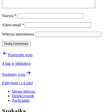
Nazwa
*
Adres email
*
Witryna internetowa
Nawigacja
Poprzedni wpis
wpisu
4 lata w bibliotece
Następny wpis
Fabrykanci z Łodzi
Strona główna
Dziękczynnik
Zachcianki
Szukajka