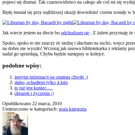
pojawi się dramat. Tak czarnowidztwo na całego ale coś mi się wyda
Będę musiał się przy najbliższej okazji dowiedzieć czemu zostały w
Jak wiecie jestem na diecie bo
odchudzam się
. Z żalem przyznaję że
Spoko, spoko to nie znaczy że siedzę i słucham na sucho, wręcz prze
na dobre nie wyszło! Wczoraj jak rasowa bibliotekarka z reklamy poz
nadal go sprzedają. Chyba będzie następny w kolejce.
podobne wpisy:
instytut informacji na ostatnią chwilę :)
słabo, schudłem tylko 4 kilo
to już jest koniec….
obrazek i życzenia :)
Opublikowano
22 marca, 2010
Umieszczono w kategoriach:
poza kategorią