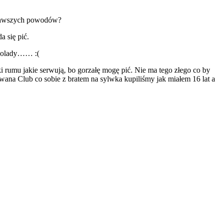
ciekawszych powodów?
 się pić.
ekolady…… :(
i rumu jakie serwują, bo gorzałę mogę pić. Nie ma tego złego co by
wana Club co sobie z bratem na sylwka kupiliśmy jak miałem 16 lat a