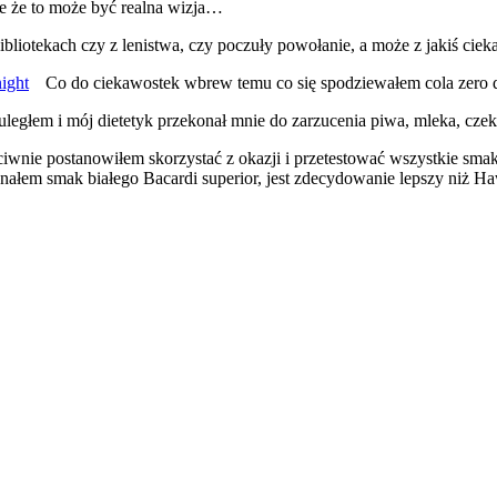
je że to może być realna wizja…
 bibliotekach czy z lenistwa, czy poczuły powołanie, a może z jakiś 
Co do ciekawostek wbrew temu co się spodziewałem cola zero da
 uległem i mój dietetyk przekonał mnie do zarzucenia piwa, mleka, cz
ciwnie postanowiłem skorzystać z okazji i przetestować wszystkie smak
nałem smak białego Bacardi superior, jest zdecydowanie lepszy niż Ha