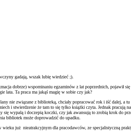
wczyny gadają, wszak lubię wiedzieć ;).
acja dobrze) wspominaniu egzaminów z lat poprzednich, pojawił się 
ie lata. Ta praca ma jakąś magię w sobie czy jak?
ny nie związane z biblioteką, chciały popracować rok i iść dalej, a tu pr
h i stwierdzenie że tam to się tylko książki czyta. Jednak pracują na
y się wypalą i doczepią koczki, czy jak awansują to zrobią krok do prz
zenia bibliotek może doprowadzić do upadku.
 wieku już nieatrakcyjnym dla pracodawców, ze specjalistyczną praktyk