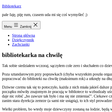
Przejdź
Bibliotekarz
do
pale faję, piję rum, czasem uda mi się coś wymyśleć ;)
treści
Menu
Zamknij
Strona główna
Dziękczynnik
Zachcianki
bibliotekarka na chwilę
Tak sobie siedziałem wczoraj, sączyłem cole zero i słuchałem co dzie
Poza sztandarowym przy poprawkach (chyba wszystkim poszła orgazm
popracować do biblioteki na chwilę (maksimum rok) a utknęły na dług
Dziwne czemu tak się to potoczyło, każda z nich miała jakieś dalsze pla
początku mówiły znajomym że pracują w bibliotece to wzbudzały uśmiec
daje nic robić „bo zawsze tak było i ma się nie zmieniać”. Ciekawe cz
zanim stara dyrekcja zemrze (a sami nie ustąpią), to ich styl prowad
Wielki problem, bo wtedy moje dziewczyny zostaną na lodzie, będą w