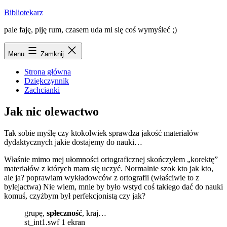
Przejdź
Bibliotekarz
do
pale faję, piję rum, czasem uda mi się coś wymyśleć ;)
treści
Menu
Zamknij
Strona główna
Dziękczynnik
Zachcianki
Jak nic olewactwo
Tak sobie myślę czy ktokolwiek sprawdza jakość materiałów
dydaktycznych jakie dostajemy do nauki…
Właśnie mimo mej ułomności ortograficznej skończyłem „korektę”
materiałów z których mam się uczyć. Normalnie szok kto jak kto,
ale ja? poprawiam wykładowców z ortografii (właściwie to z
bylejactwa) Nie wiem, mnie by było wstyd coś takiego dać do nauki
komuś, czyżbym był perfekcjonistą czy jak?
grupę,
spłeczność
, kraj…
st_int1.swf 1 ekran