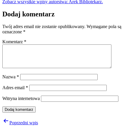
Zobacz wszystkie wpisy autorstwa: Arek Bibliotekarz.
Dodaj komentarz
Twój adres email nie zostanie opublikowany.
Wymagane pola są
oznaczone
*
Komentarz
*
Nazwa
*
Adres email
*
Witryna internetowa
Nawigacja
Poprzedni wpis
wpisu