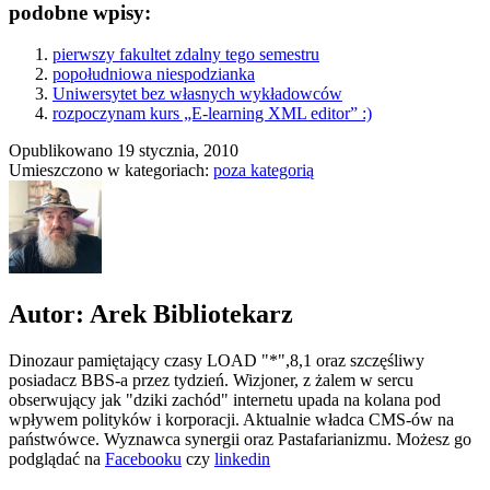
podobne wpisy:
pierwszy fakultet zdalny tego semestru
popołudniowa niespodzianka
Uniwersytet bez własnych wykładowców
rozpoczynam kurs „E-learning XML editor” :)
Opublikowano
19 stycznia, 2010
Umieszczono w kategoriach:
poza kategorią
Autor: Arek Bibliotekarz
Dinozaur pamiętający czasy LOAD "*",8,1 oraz szczęśliwy
posiadacz BBS-a przez tydzień. Wizjoner, z żalem w sercu
obserwujący jak "dziki zachód" internetu upada na kolana pod
wpływem polityków i korporacji. Aktualnie władca CMS-ów na
państwówce. Wyznawca synergii oraz Pastafarianizmu. Możesz go
podglądać na
Facebooku
czy
linkedin