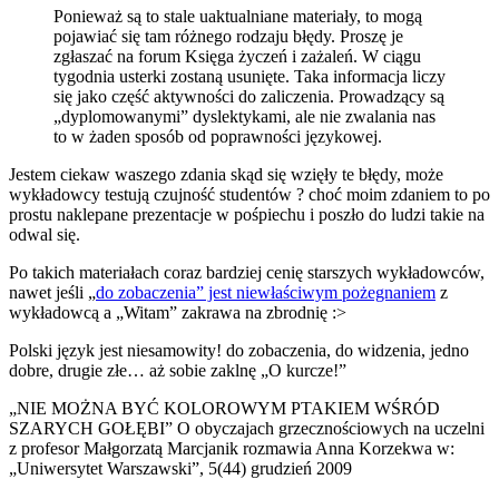
Ponieważ są to stale uaktualniane materiały, to mogą
pojawiać się tam różnego rodzaju błędy. Proszę je
zgłaszać na forum Księga życzeń i zażaleń. W ciągu
tygodnia usterki zostaną usunięte. Taka informacja liczy
się jako część aktywności do zaliczenia. Prowadzący są
„dyplomowanymi” dyslektykami, ale nie zwalania nas
to w żaden sposób od poprawności językowej.
Jestem ciekaw waszego zdania skąd się wzięły te błędy, może
wykładowcy testują czujność studentów ? choć moim zdaniem to po
prostu naklepane prezentacje w pośpiechu i poszło do ludzi takie na
odwal się.
Po takich materiałach coraz bardziej cenię starszych wykładowców,
nawet jeśli „
do zobaczenia” jest niewłaściwym pożegnaniem
z
wykładowcą a „Witam” zakrawa na zbrodnię :>
Polski język jest niesamowity! do zobaczenia, do widzenia, jedno
dobre, drugie złe… aż sobie zaklnę „O kurcze!”
„NIE MOŻNA BYĆ KOLOROWYM PTAKIEM WŚRÓD
SZARYCH GOŁĘBI” O obyczajach grzecznościowych na uczelni
z profesor Małgorzatą Marcjanik rozmawia Anna Korzekwa w:
„Uniwersytet Warszawski”, 5(44) grudzień 2009