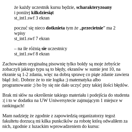
że każdy uczestnik kursu będzie,
scharakteryzoany
i poniżej
kilkdziesiąt
st_int1.swf 3 ekran
poczuć się nieco
dotknieta
tym że „
przecietnie
” ma 2
wpisy
st_int1.swf 7 ekran
– na ile różnią
sie
uczestnicy
st_int1.swf 8 ekran
Zachowałem oryginalną pisownię tylko boldy są moje żebyście
zobaczyli jakiego typu są to błędy, ekranów w sumie jest 10, na
ekranie są 1-2 zdania, więc na dobrą sprawę co piąte zdanie zawiera
błąd :lol:. Dobrze że to nie logika ;) matematyka albo
programowanie ;) bo by się nie dało uczyć przy takiej ilości błędów.
Brak mi słów na określenie takiego materiału i podejścia do studenta
:( i to w dodatku na UW Uniwersytecie zajmującym 1 miejsce w
rankingach!
Mam nadzieję że zgodnie z zapowiedzią organizatorzy tegoż
fakultetu dorzucą mi kilka punkcików za robotę którą odwaliłem za
nich, zgodnie z luzackim wprowadzeniem do kursu: