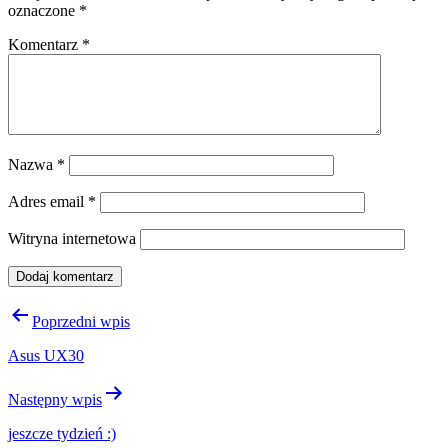
oznaczone
*
Komentarz
*
Nazwa
*
Adres email
*
Witryna internetowa
Nawigacja
Poprzedni wpis
wpisu
Asus UX30
Następny wpis
jeszcze tydzień :)