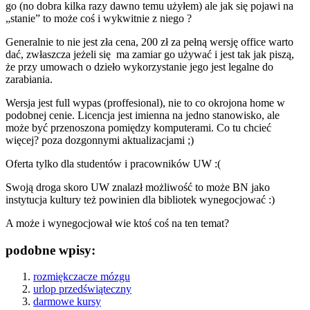
go (no dobra kilka razy dawno temu użyłem) ale jak się pojawi na
„stanie” to może coś i wykwitnie z niego ?
Generalnie to nie jest zła cena, 200 zł za pełną wersję office warto
dać, zwłaszcza jeżeli się ma zamiar go używać i jest tak jak piszą,
że przy umowach o dzieło wykorzystanie jego jest legalne do
zarabiania.
Wersja jest full wypas (proffesional), nie to co okrojona home w
podobnej cenie. Licencja jest imienna na jedno stanowisko, ale
może być przenoszona pomiędzy komputerami. Co tu chcieć
więcej? poza dozgonnymi aktualizacjami ;)
Oferta tylko dla studentów i pracowników UW :(
Swoją droga skoro UW znalazł możliwość to może BN jako
instytucja kultury też powinien dla bibliotek wynegocjować :)
A może i wynegocjował wie ktoś coś na ten temat?
podobne wpisy:
rozmiękczacze mózgu
urlop przedświąteczny
darmowe kursy