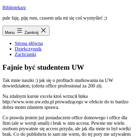
Przejdź
Bibliotekarz
do
pale faję, piję rum, czasem uda mi się coś wymyśleć ;)
treści
Menu
Zamknij
Strona główna
Dziękczynnik
Zachcianki
Fajnie być studentem UW
Tak mnie naszło :) jak się o profitach studiowania na UW
dowiedziałem, (oferta office professional za 200 zł).
Na zdalnym kursie excela ktoś wrzucił linka
http://www.wne.uw.edu.pl
prowadzącego w efekcie do
to bardzo
dobra moim zdaniem sprawa.
Co prawda jestem już posiadaczem office domowego i office dla
firm (ale w wersji small) i brak w nim accesa. Pewnie nie wielu
osobom prywatnie się access przyda, ale jak dla mnie to był wielki
brak. Co do publishera to sam nie wiem, do tej pory nie używałem