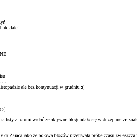
zyń
 nic dalej
YNE
isu
 ….
listopadzie ale bez kontynuacji w grudniu :(
 :(
a listy z forum/ widać że aktywne blogi udało się w dużej mierze zn
ony dr Zająca jako że połowa blogów przetrwała próbę czasu zwłaszcza 