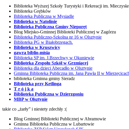
Biblioteka Wyższej Szkoły Turystyki i Rekreacji im. Mieczys
Biblioteka Grębków
Biblioteka Publiczna w Mysiadle
Biblioteka w Natolinie
Biblioteka Publiczna Gminy Nieporęt
Blog Miejsko-Gminnej Biblioteki Publicznej w Zagórzu
Biblioteka Publiczno-Szkolna nr 16 w Olsztynie
Biblioteka PG w Białobrzegach.
Biblioteka w Kruszwicy
gawra biblio-misia
Biblioteka SP im. J.Brzechwy w Okuniewie
Biblioteka Zespołu Szkół w Grzmiącej
Biblioteka dla dzieci Abecadło w Olsztynie
Gminna Biblioteka Publiczna im. Jana Pawła II w Mierzęcicac
biblioteka
Gminna gminy Sieradz
Biblioteka przy Ketlinga
T r ó j k a
Biblioteka Publiczna w Dzierzgoniu
MBP w Olsztynie
takie co „żarły” i niestety zdechły :(
Blog Gminnej Biblioteki Publicznej w Abramowie
Gminna Biblioteka Publiczna w Lubartowie