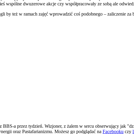
kieś wspólne dwuzerowe akcje czy współpracowały ze sobą ale odwiedza
i by też w ramach zajęć wprowadzić coś podobnego – zaliczenie za b
 BBS-a przez tydzień. Wizjoner, z żalem w sercu obserwujący jak "dz
ergii oraz Pastafarianizmu. Możesz go podglądać na
Facebooku
czy