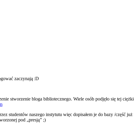
logować zaczynają :D
ie stworzenie bloga bibliotecznego. Wiele osób podjęło się tej ciężki
om
ez studentów naszego instytutu więc dopisałem je do bazy /część już 
 tworzonej pod „presją” ;)