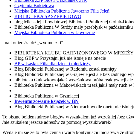
Biblioteka ZSP Sióstr Urszulanek SJK
Czytelnia Bukietowa
Miejska Biblioteka Publiczna Jaworzno Filia Jeleń
BIBLIOTEKA SP SZEPIETOWO
blog Miejskiej i Powiatowej Biblioteki Publicznej
Golub-Dobr
Biblioteka Publiczna W Stróży
mały przebłysk w październiku i
Miejska Biblioteka Publiczna w Jaworznie
i na koniec /za dr/ „wydmuszki”
BIBLIOTEKA KLUBU GARNIZONOWEGO W MRZEŻ
Blog GBP w Przystajni
już nie istnieje na onecie
BP w Łasku. Filia dla dzieci i młodzieży
Blog Biblioteki Publicznej w Radomiu został usunięty
Blog Biblioteki Publicznej w Grajewie jest ale bez żadnego wp
biblioteka Gniewkowo
jakaś wrześniowa próba reaktywacji ale
Biblioteka Publiczna w Makowiskach
tu też jakiś mały ruch w 
Biblioteka Publiczna
w Grzmiącej
Inwentarzowanie książek w BN
Blog Biblioteki Publicznej w Niemcach wedle onetu nie istnieje
Te pisane boldem adresy blogów wyszukałem już wcześniej /bez użyci
/nie szukałem jeszcze adresów za pomocą wyszukiwarek/
Wydaje mi się że to była cenna i warta kontynuacji inicjatywa ze str