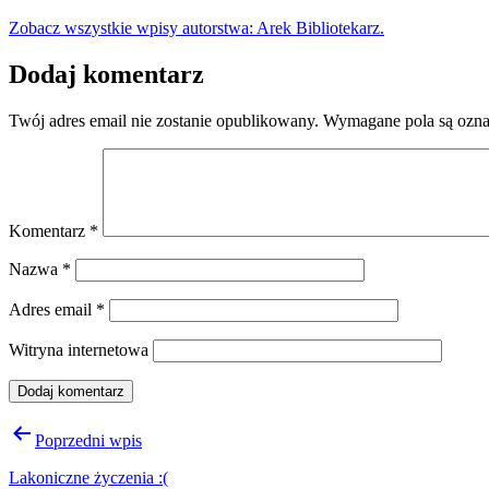
Zobacz wszystkie wpisy autorstwa: Arek Bibliotekarz.
Dodaj komentarz
Twój adres email nie zostanie opublikowany.
Wymagane pola są ozn
Komentarz
*
Nazwa
*
Adres email
*
Witryna internetowa
Nawigacja
Poprzedni wpis
wpisu
Lakoniczne życzenia :(