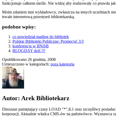
funkcjonuje całkiem nieźle. Nie widzę aby realizowały co prawda ja
Moim zdaniem inni wykładowcy, zwłaszcza na innych uczelniach mogl
trwale internetową przestrzeń bibliotekarską.
podobne wpisy:
co powiedział mailing do bibliotek
Polskie Biblioteki Publiczne: Promocja! 3/3
konferencja w IINiSB
BLOGDAY dziś !!!
Opublikowano
26 grudnia, 2008
Umieszczono w kategoriach:
poza kategorią
Autor: Arek Bibliotekarz
Dinozaur pamiętający czasy LOAD "*",8,1 oraz szczęśliwy posiadacz
korporacji. Aktualnie władca CMS-ów na państwówce. Wyznawca syn