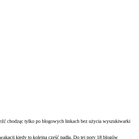
aleźć chodząc tylko po blogowych linkach bez użycia wyszukiwarki
wakacji kiedy to kolejna część padła. Do tej pory 18 blogów