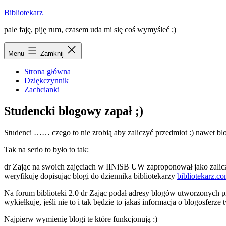
Przejdź
Bibliotekarz
do
pale faję, piję rum, czasem uda mi się coś wymyśleć ;)
treści
Menu
Zamknij
Strona główna
Dziękczynnik
Zachcianki
Studencki blogowy zapał ;)
Studenci …… czego to nie zrobią aby zaliczyć przedmiot :) nawet b
Tak na serio to było to tak:
dr Zając na swoich zajęciach w IINiSB UW zaproponował jako zaliczen
weryfikuję dopisując blogi do dziennika bibliotekarzy
bibliotekarz.c
Na
forum biblioteki 2.0
dr Zając podał adresy blogów utworzonych prz
wykiełkuje, jeśli nie to i tak będzie to jakaś informacja o blogosferze
Najpierw wymienię blogi te które funkcjonują :)