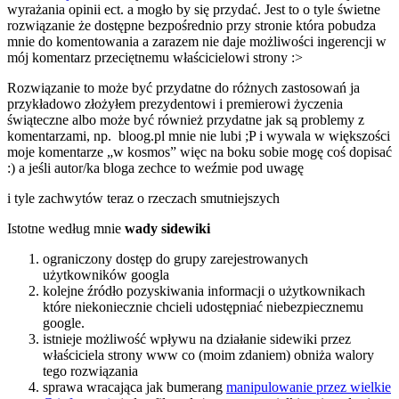
wyrażania opinii ect. a mogło by się przydać. Jest to o tyle świetne
rozwiązanie że dostępne bezpośrednio przy stronie która pobudza
mnie do komentowania a zarazem nie daje możliwości ingerencji w
mój komentarz przeciętnemu właścicielowi strony :>
Rozwiązanie to może być przydatne do różnych zastosowań ja
przykładowo złożyłem prezydentowi i premierowi życzenia
świąteczne albo może być również przydatne jak są problemy z
komentarzami, np. bloog.pl mnie nie lubi ;P i wywala w większości
moje komentarze „w kosmos” więc na boku sobie mogę coś dopisać
:) a jeśli autor/ka bloga zechce to weźmie pod uwagę
i tyle zachwytów teraz o rzeczach smutniejszych
Istotne według mnie
wady sidewiki
ograniczony dostęp do grupy zarejestrowanych
użytkowników googla
kolejne źródło pozyskiwania informacji o użytkownikach
które niekoniecznie chcieli udostępniać niebezpiecznemu
google.
istnieje możliwość wpływu na działanie sidewiki przez
właściciela strony www co (moim zdaniem) obniża walory
tego rozwiązania
sprawa wracająca jak bumerang
manipulowanie przez wielkie