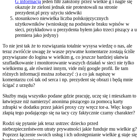
G informacją
jeden filtr założony przez wielkie g i nagle się
okazuje że zieloni jednak nie protestowali na stronie
prezydent.pl przy użyciu sidewiki
stosunkowo niewielka liczba polskojęzycznych
użytkowników (wnioskuję na podstawie braku wpisów w
sieci, przykładowo u prezydenta byłem jako trzeci piszący a u
premiera jako jedyny)
To nie jest tak że to rozwiązania totalnie wysysa wiedzę o nas, ale
teraz zwróćcie uwagę że wasze prywatne komentarze zostają ściśle
przywiązane do logina w wielkim g, co jeszcze bardziej ułatwia
szufladkowanie i monitorowanie waszych działań w sieci nie tylko
wielkiemu g, ale również innym, vide mój google profil. Ile tam
różnych informacji można zobaczyć :) a co jak napiszę w
komentarzu coś tak od serca i np. prezydent się obrazi i będą mnie
ścigać z urzędu?
Służby mają wszystko podane gdzie pracuję, uczę się i mieszkam to
łatwiejsze niż namierzyć anonima piszącego za pomocą karty
zdrapki w dodatku przez jakieś proxy czy wręcz tor-a. Więc kogo
złapią tego podającego się na tacy czy faktycznie czarny charakter?
Rodzi się pytanie jak teraz ustrzec dziecko przed
niebezpieczeństwem utraty prywatności jakie funduje mu wielkie g?
Poprzez łączenie swoich usług i ich udostępnianie wielkie g staje się