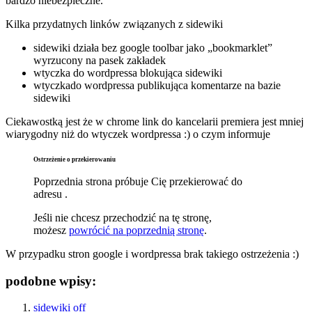
bardzo niebezpieczne.
Kilka przydatnych linków związanych z sidewiki
sidewiki działa bez google toolbar jako „bookmarklet”
wyrzucony na pasek zakładek
wtyczka do wordpressa blokująca sidewiki
wtyczkado wordpressa publikująca komentarze na bazie
sidewiki
Ciekawostką jest że w chrome link do kancelarii premiera jest mniej
wiarygodny niż do wtyczek wordpressa :) o czym informuje
Ostrzeżenie o przekierowaniu
Poprzednia strona próbuje Cię przekierować do
adresu
.
Jeśli nie chcesz przechodzić na tę stronę,
możesz
powrócić na poprzednią stronę
.
W przypadku stron google i wordpressa brak takiego ostrzeżenia :)
podobne wpisy:
sidewiki off