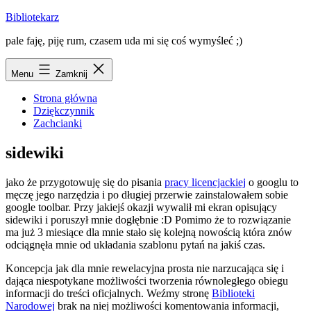
Przejdź
Bibliotekarz
do
pale faję, piję rum, czasem uda mi się coś wymyśleć ;)
treści
Menu
Zamknij
Strona główna
Dziękczynnik
Zachcianki
sidewiki
jako że przygotowuję się do pisania
pracy licencjackiej
o googlu to
męczę jego narzędzia i po długiej przerwie zainstalowałem sobie
google toolbar. Przy jakiejś okazji wywalił mi ekran opisujący
sidewiki i poruszył mnie dogłębnie :D Pomimo że to rozwiązanie
ma już 3 miesiące dla mnie stało się kolejną nowością która znów
odciągnęła mnie od układania szablonu pytań na jakiś czas.
Koncepcja jak dla mnie rewelacyjna prosta nie narzucająca się i
dająca niespotykane możliwości tworzenia równoległego obiegu
informacji do treści oficjalnych. Weźmy stronę
Biblioteki
Narodowej
brak na niej możliwości komentowania informacji,