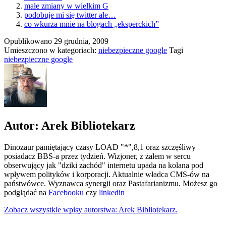
małe zmiany w wielkim G
podobuje mi się twitter ale…
co wkurza mnie na blogach „eksperckich”
Opublikowano
29 grudnia, 2009
Umieszczono w kategoriach:
niebezpieczne google
Tagi
niebezpieczne google
Autor: Arek Bibliotekarz
Dinozaur pamiętający czasy LOAD "*",8,1 oraz szczęśliwy
posiadacz BBS-a przez tydzień. Wizjoner, z żalem w sercu
obserwujący jak "dziki zachód" internetu upada na kolana pod
wpływem polityków i korporacji. Aktualnie władca CMS-ów na
państwówce. Wyznawca synergii oraz Pastafarianizmu. Możesz go
podglądać na
Facebooku
czy
linkedin
Zobacz wszystkie wpisy autorstwa: Arek Bibliotekarz.