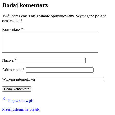
Dodaj komentarz
Twój adres email nie zostanie opublikowany.
Wymagane pola są
oznaczone
*
Komentarz
*
Nazwa
*
Adres email
*
Witryna internetowa
Nawigacja
Poprzedni wpis
wpisu
Przemyślenia na piątek