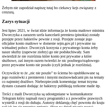
Żebym nie zapodział napiszę tutaj bo ciekawy kejs związany z
cenzurą.
Zarys sytuacji
Jest lipiec 2021, w świat idzie informacja że konta mailowe ministra
Dworczyka a zarazem szefa kancelarii premiera (pinokia) zostały
przejęte przez hakierów pewnie z rosji. Przejęte zostaje jego
oficjalne konto mailowe w domenie sejm.gov.pl i prywatne na
wirtualnej polsce. Dworczyk korzysta z prywatnego konta żeby
nasze służby (zapewne ziobry) go nie podsłuchiwały. Sam
stwierdził że nie rozróżnia które konto jest prywatne a które
służbowe, zaś innym razem twierdzi że nic poufnego/rządowego
przez prywatne konto nie poszło (czyli jednak je rozróżnia).
Oczywiście to że „nic nie poszło” to ściema bo opublikowane są
jego rozmówki z premierem i innymi możnowładcami pis na tematy
co najmniej drażliwe. Niebezpiecznik komentując temat trzyma
dystans czasami dodając że hakierzy publikują rzekome maile itp.
Treści z maili Dworczyka są udostępniane w komunikatorze
Telegram który napisali ruscy programiści a z powodów prawnych
wynieśli z rosji do dubaju. Autorzy deklarują chęć powrotu do kraju
rad jak im się przepisy zmienią. (Stan na dzień pisania posta)