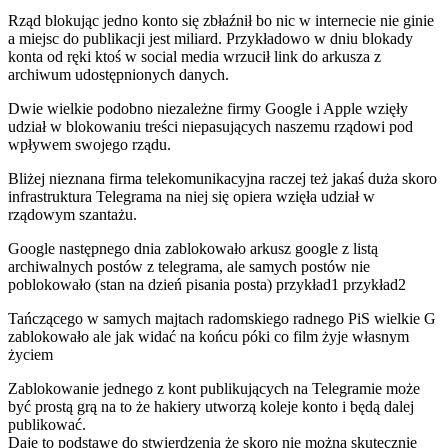
Rząd blokując jedno konto się zbłaźnił bo nic w internecie nie ginie
a miejsc do publikacji jest miliard. Przykładowo w dniu blokady
konta od ręki ktoś w social media wrzucił link do arkusza z
archiwum udostępnionych danych.
Dwie wielkie podobno niezależne firmy Google i Apple wzięły
udział w blokowaniu treści niepasujących naszemu rządowi pod
wpływem swojego rządu.
Bliżej nieznana firma telekomunikacyjna raczej też jakaś duża skoro
infrastruktura Telegrama na niej się opiera wzięła udział w
rządowym szantażu.
Google następnego dnia zablokowało arkusz google z listą
archiwalnych postów z telegrama, ale samych postów nie
poblokowało (stan na dzień pisania posta)
przykład1
przykład2
Tańczącego w samych majtach radomskiego radnego PiS wielkie G
zablokowało
ale jak widać na końcu póki co film żyje własnym
życiem
Zablokowanie jednego z kont publikujących na Telegramie może
być prostą grą na to że hakiery utworzą koleje konto i będą dalej
publikować.
Daje to podstawę do stwierdzenia że skoro nie można skutecznie