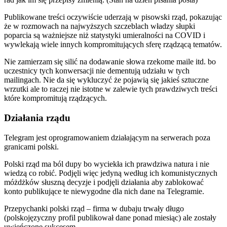
Publikowane treści oczywiście uderzają w pisowski rząd, pokazując
że w rozmowach na najwyższych szczeblach władzy słupki
poparcia są ważniejsze niż statystyki umieralności na COVID i
wywlekają wiele innych kompromitujących sferę rządzącą tematów.
Nie zamierzam się silić na dodawanie słowa rzekome maile itd. bo
uczestnicy tych konwersacji nie dementują udziału w tych
mailingach. Nie da się wykluczyć że pojawią się jakieś sztuczne
wrzutki ale to raczej nie istotne w zalewie tych prawdziwych treści
które kompromitują rządzących.
Działania rządu
Telegram jest oprogramowaniem działającym na serwerach poza
granicami polski.
Polski rząd ma ból dupy bo wyciekła ich prawdziwa natura i nie
wiedzą co robić. Podjęli więc jedyną według ich komunistycznych
móżdżków słuszną decyzje i podjęli działania aby zablokować
konto publikujące te niewygodne dla nich dane na Telegramie.
Przepychanki polski rząd – firma w dubaju trwały długo
(polskojęzyczny profil publikował dane ponad miesiąc) ale zostały
uwieńczone sukcesem.