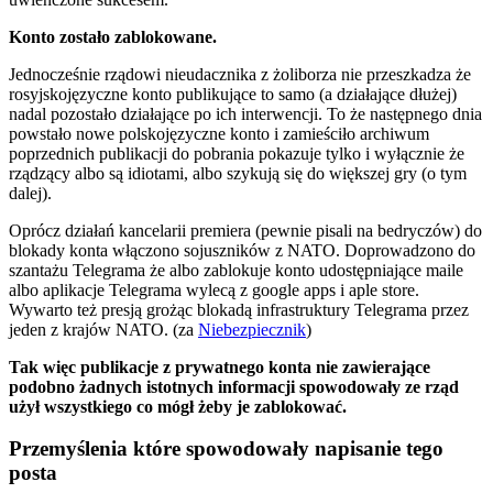
Konto zostało zablokowane.
Jednocześnie rządowi nieudacznika z żoliborza nie przeszkadza że
rosyjskojęzyczne konto publikujące to samo (a działające dłużej)
nadal pozostało działające po ich interwencji. To że następnego dnia
powstało nowe polskojęzyczne konto i zamieściło archiwum
poprzednich publikacji do pobrania pokazuje tylko i wyłącznie że
rządzący albo są idiotami, albo szykują się do większej gry (o tym
dalej).
Oprócz działań kancelarii premiera (pewnie pisali na bedryczów) do
blokady konta włączono sojuszników z NATO. Doprowadzono do
szantażu Telegrama że albo zablokuje konto udostępniające maile
albo aplikacje Telegrama wylecą z google apps i aple store.
Wywarto też presją grożąc blokadą infrastruktury Telegrama przez
jeden z krajów NATO. (za
Niebezpiecznik
)
Tak więc publikacje z prywatnego konta nie zawierające
podobno żadnych istotnych informacji spowodowały ze rząd
użył wszystkiego co mógł żeby je zablokować.
Przemyślenia które spowodowały napisanie tego
posta