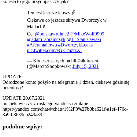
kolesia to jego przydupas czy jak?
Ten jest jeszcze lepszy ✌️
Ciekawe co jeszcze skrywa Dworczyk w
Mailach❓
Cc:
@polskawruinie2
@MikeWolf9999
@adam_abramczyk
@T_Stanislawski
#Aferamailowa
#DworczykLeaks
pic.twitter.com/eGk1mzfzXl
— Koneser starych mebli #silnirazem
(@MarcinSnopkowsk)
July 15, 2021
UPDATE
Odrodzone konto pożyło na telegramie 1 dzień, ciekawe gdzie się
przeniosą?
UPDATE 20.07.2021
no ciekawe czy z ruskiego yandeksa zniknie
https://yandex.com/chat/#/chats/1%2F0%2Fb0ba621f-a1ef-476c-
8a9d-8639eb249a89
podobne wpisy: