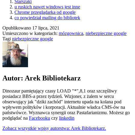
Starszaki
u ruskich nawet windows jest inne
Chrome przeglądarka od google
co powiedział mailing do bibliotek
Opublikowano
17 lipca, 2021
Umieszczono w kategoriach:
mózgownica
,
niebezpieczne google
Tagi
niebezpieczne google
Autor: Arek Bibliotekarz
Dinozaur pamiętający czasy LOAD "*",8,1 oraz szczęśliwy
posiadacz BBS-a przez tydzień. Wizjoner, z żalem w sercu
obserwujący jak "dziki zachód" internetu upada na kolana pod
wpływem polityków i korporacji. Aktualnie władca CMS-ów na
państwówce. Wyznawca synergii oraz Pastafarianizmu. Możesz go
podglądać na
Facebooku
czy
linkedin
Zobacz wszystkie wpisy autorstwa: Arek Bibliotekarz.