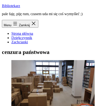
Przejdź
Bibliotekarz
do
pale faję, piję rum, czasem uda mi się coś wymyśleć ;)
treści
Menu
Zamknij
Strona główna
Dziękczynnik
Zachcianki
cenzura państwowa