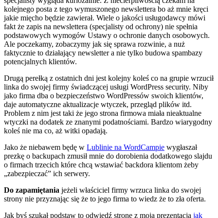
specjalisty wygląda kuriozalnie. Z niecierpliwością czekam na
kolejnego posta z tego wymuszonego newslettera bo aż mnie kręci
jakie mięcho będzie zawierał. Wiele o jakości usługodawcy mówi
fakt że zapis na newslettera (specjalisty od ochrony) nie spełnia
podstawowych wymogów Ustawy o ochronie danych osobowych.
Ale poczekamy, zobaczymy jak się sprawa rozwinie, a nuż
faktycznie to działający newsletter a nie tylko budowa spambazy
potencjalnych klientów.
Drugą perełką z ostatnich dni jest kolejny koleś co na grupie wrzucił
linka do swojej firmy świadczącej usługi WordPress security. Niby
jako firma dba o bezpieczeństwo WordPressów swoich klientów,
daje automatyczne aktualizacje wtyczek, przegląd plików itd.
Problem z nim jest taki że jego strona firmowa miała nieaktualne
wtyczki na dodatek ze znanymi podatnościami. Bardzo wiarygodny
koleś nie ma co, aż witki opadają.
Jako że niebawem będę w
Lublinie na WordCampie
wygłaszał
prezkę o backupach zmusił mnie do dorobienia dodatkowego slajdu
o firmach trzecich które chcą wstawiać backdora klientom żeby
„zabezpieczać” ich serwery.
Do zapamiętania
jeżeli właściciel firmy wrzuca linka do swojej
strony nie przyznając się że to jego firma to wiedz że to zła oferta.
Jak byś szukał podstaw to odwiedź stronę z moją prezentacją
jak