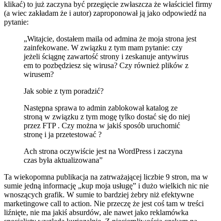
klikać) to już zaczyna być przegięcie zwłaszcza że właściciel firmy
(a wiec zakładam że i autor) zaproponował ją jako odpowiedź na
pytanie:
„Witajcie, dostałem maila od admina że moja strona jest
zainfekowane. W związku z tym mam pytanie: czy
jeżeli ściągnę zawartość strony i zeskanuje antywirus
em to pozbędziesz się wirusa? Czy również plików z
wirusem?
Jak sobie z tym poradzić?
Następna sprawa to admin zablokował katalog ze
stroną w związku z tym mogę tylko dostać się do niej
przez FTP . Czy można w jakiś sposób uruchomić
stronę i ja przetestować ?
Ach strona oczywiście jest na WordPress i zaczyna
czas była aktualizowana”
Ta wiekopomna publikacja na zatrważającej liczbie 9 stron, ma w
sumie jedną informację „kup moja usługę” i dużo wielkich nic nie
wnoszących grafik. W sumie to bardziej żebry niż efektywne
marketingowe call to action. Nie przeczę że jest coś tam w treści
liźnięte, nie ma jakiś absurdów, ale nawet jako reklamówka