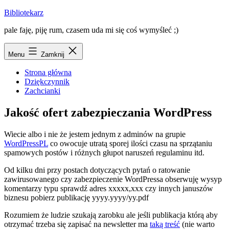
Przejdź
Bibliotekarz
do
pale faję, piję rum, czasem uda mi się coś wymyśleć ;)
treści
Menu
Zamknij
Strona główna
Dziękczynnik
Zachcianki
Jakość ofert zabezpieczania WordPress
Wiecie albo i nie że jestem jednym z adminów na grupie
WordPressPL
co owocuje utratą sporej ilości czasu na sprzątaniu
spamowych postów i różnych głupot naruszeń regulaminu itd.
Od kilku dni przy postach dotyczących pytań o ratowanie
zawirusowanego czy zabezpieczenie WordPressa obserwuję wysyp
komentarzy typu sprawdź adres xxxxx,xxx czy innych januszów
biznesu pobierz publikację yyyy.yyyy/yy.pdf
Rozumiem że ludzie szukają zarobku ale jeśli publikacja którą aby
otrzymać trzeba się zapisać na newsletter ma
taką treść
(nie warto