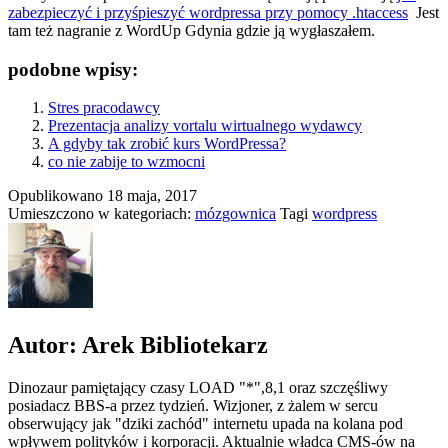
zabezpieczyć i przyśpieszyć wordpressa przy pomocy .htaccess
Jest
tam też nagranie z WordUp Gdynia gdzie ją wygłaszałem.
podobne wpisy:
Stres pracodawcy
Prezentacja analizy vortalu wirtualnego wydawcy
A gdyby tak zrobić kurs WordPressa?
co nie zabije to wzmocni
Opublikowano
18 maja, 2017
Umieszczono w kategoriach:
mózgownica
Tagi
wordpress
Autor: Arek Bibliotekarz
Dinozaur pamiętający czasy LOAD "*",8,1 oraz szczęśliwy
posiadacz BBS-a przez tydzień. Wizjoner, z żalem w sercu
obserwujący jak "dziki zachód" internetu upada na kolana pod
wpływem polityków i korporacji. Aktualnie władca CMS-ów na