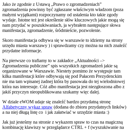
Jako że zgodnie z Ustawą „Prawo o zgromadzeniach”
zgromadzenia powinny być zgłaszane właściwym władzom (poza
małymi wyjątkami) rozpoczynamy od ustalenia kto takie zgody
wydaje. Istotne też jest określenie słów kluczowych jakie mogą się
nam przydać w poszukiwaniach, ja wybrałem następujące słowa
manifestacja, zgromadzenie, śródmieście, pozwolenie.
Skoro manifestacja odbywa się w warszawie to idziemy na strony
urzędu miasta warszawy ) i sprawdzamy czy można na nich znaleźć
przydatne informacje.
Na pierwsze co trafiamy to w zakładce „Aktualności –>
Zgromadzenia publiczne” spis wszystkich zgromadzeń jakie są
organizowane w Warszawie. Niestety pomimo że występuje tam
kilka manifestacji które odbywają się pod Pałacem Prezydenckim
nie ma tam wpisanej żadnej która by pasowała do tej wielodniowej
która nas interesuje. Cóż albo manifestacja jest niezgłoszona albo z
jakiś przyczyn nieopublikowana szukamy więc dalej.
W dziale eWOM udaje się znaleźć bardzo przydatną stronę
Alfabetyczny wykaz spraw
(dodana do zbioru przydatnych linków)
a na niej długą listę co i jak załatwiać w urzędzie miasta :)
Jak już jesteśmy na stronie z wykazem spraw to czas na magiczną
kombinację klawiszy w przeglądarce CTRL + f (wyszukiwanie na