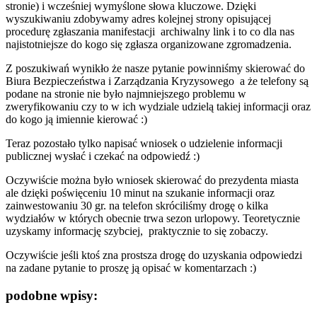
stronie) i wcześniej wymyślone słowa kluczowe. Dzięki
wyszukiwaniu zdobywamy adres kolejnej strony opisującej
procedurę zgłaszania manifestacji
archiwalny link
i to co dla nas
najistotniejsze do kogo się zgłasza organizowane zgromadzenia.
Z poszukiwań wynikło że nasze pytanie powinniśmy skierować do
Biura Bezpieczeństwa i Zarządzania Kryzysowego a że telefony są
podane na stronie nie było najmniejszego problemu w
zweryfikowaniu czy to w ich wydziale udzielą takiej informacji oraz
do kogo ją imiennie kierować :)
Teraz pozostało tylko napisać wniosek o udzielenie informacji
publicznej wysłać i czekać na odpowiedź :)
Oczywiście można było wniosek skierować do prezydenta miasta
ale dzięki poświęceniu 10 minut na szukanie informacji oraz
zainwestowaniu 30 gr. na telefon skróciliśmy drogę o kilka
wydziałów w których obecnie trwa sezon urlopowy. Teoretycznie
uzyskamy informację szybciej, praktycznie to się zobaczy.
Oczywiście jeśli ktoś zna prostsza drogę do uzyskania odpowiedzi
na zadane pytanie to proszę ją opisać w komentarzach :)
podobne wpisy: