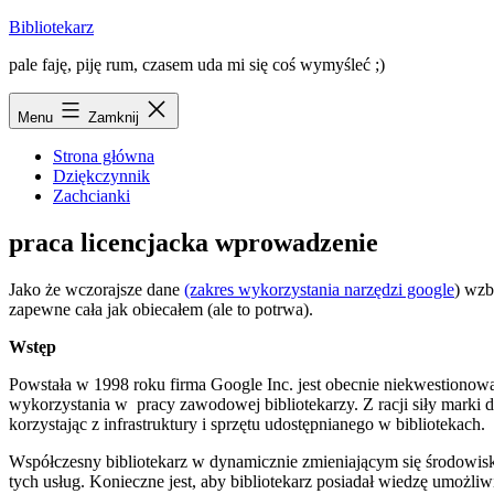
Przejdź
Bibliotekarz
do
pale faję, piję rum, czasem uda mi się coś wymyśleć ;)
treści
Menu
Zamknij
Strona główna
Dziękczynnik
Zachcianki
praca licencjacka wprowadzenie
Jako że wczorajsze dane
(zakres wykorzystania narzędzi google
) wzb
zapewne cała jak obiecałem (ale to potrwa).
Wstęp
Powstała w 1998 roku firma Google Inc. jest obecnie niekwestionowa
wykorzystania w pracy zawodowej bibliotekarzy. Z racji siły marki 
korzystając z infrastruktury i sprzętu udostępnianego w bibliotekach.
Współczesny bibliotekarz w dynamicznie zmieniającym się środowisku
tych usług. Konieczne jest, aby bibliotekarz posiadał wiedzę umożli