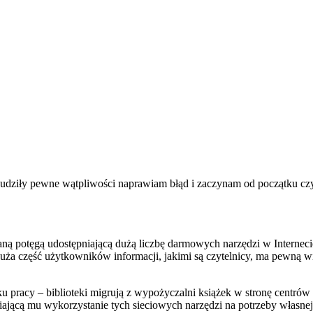
udziły pewne wątpliwości naprawiam błąd i zaczynam od początku czyli
ną potęgą udostępniającą dużą liczbę darmowych narzędzi w Internecie
duża część użytkowników informacji, jakimi są czytelnicy, ma pewną w
 pracy – biblioteki migrują z wypożyczalni książek w stronę centrów 
wiającą mu wykorzystanie tych sieciowych narzędzi na potrzeby własne