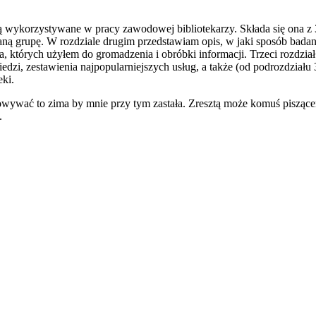
 są wykorzystywane w pracy zawodowej bibliotekarzy. Składa się ona z
ną grupę. W rozdziale drugim przedstawiam opis, w jaki sposób badan
zia, których użyłem do gromadzenia i obróbki informacji. Trzeci rozdz
wiedzi, zestawienia najpopularniejszych usług, a także (od podrozdział
ki.
agowywać to zima by mnie przy tym zastała. Zresztą może komuś pisząc
.