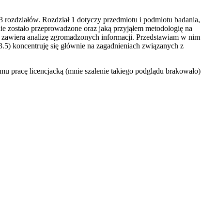
 3 rozdziałów. Rozdział 1 dotyczy przedmiotu i podmiotu badania,
ie zostało przeprowadzone oraz jaką przyjąłem metodologię na
iał zawiera analizę zgromadzonych informacji. Przedstawiam w nim
u 3.5) koncentruję się głównie na zagadnieniach związanych z
emu pracę licencjacką (mnie szalenie takiego podglądu brakowało)