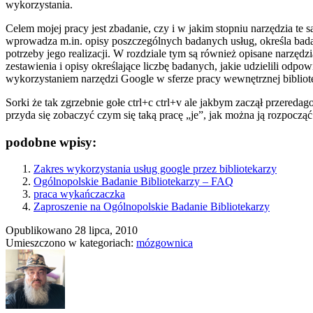
wykorzystania.
Celem mojej pracy jest zbadanie, czy i w jakim stopniu narzędzia te
wprowadza m.in. opisy poszczególnych badanych usług, określa bada
potrzeby jego realizacji. W rozdziale tym są również opisane narzęd
zestawienia i opisy określające liczbę badanych, jakie udzielili odpo
wykorzystaniem narzędzi Google w sferze pracy wewnętrznej bibliote
Sorki że tak zgrzebnie gołe ctrl+c ctrl+v ale jakbym zaczął przered
przyda się zobaczyć czym się taką pracę „je”, jak można ją rozpocząć
podobne wpisy:
Zakres wykorzystania usług google przez bibliotekarzy
Ogólnopolskie Badanie Bibliotekarzy – FAQ
praca wykańczaczka
Zaproszenie na Ogólnopolskie Badanie Bibliotekarzy
Opublikowano
28 lipca, 2010
Umieszczono w kategoriach:
mózgownica