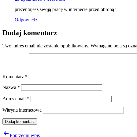
prezentujesz swoją pracę w internecie przed obroną?
Odpowiedz
Dodaj komentarz
Twój adres email nie zostanie opublikowany.
Wymagane pola są ozn
Komentarz
*
Nazwa
*
Adres email
*
Witryna internetowa
Nawigacja
Poprzedni wpis