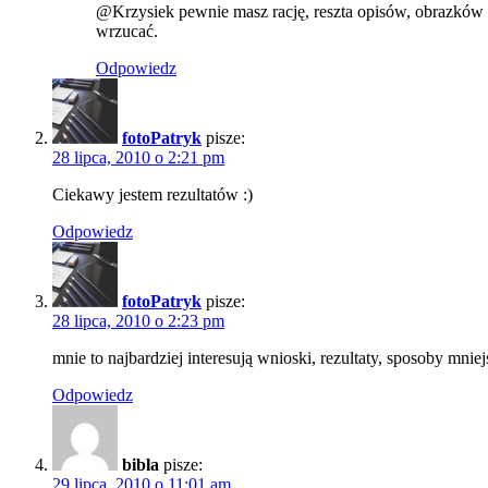
@Krzysiek pewnie masz rację, reszta opisów, obrazków 
wrzucać.
Odpowiedz
fotoPatryk
pisze:
28 lipca, 2010 o 2:21 pm
Ciekawy jestem rezultatów :)
Odpowiedz
fotoPatryk
pisze:
28 lipca, 2010 o 2:23 pm
mnie to najbardziej interesują wnioski, rezultaty, sposoby mniej
Odpowiedz
bibla
pisze:
29 lipca, 2010 o 11:01 am