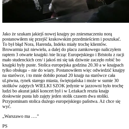
Jako że szukam jakiejś nowej knajpy po zniesmaczeniu norą
postanowiłem się przejść krakowskim przedmieściem i poszukać.
To był błąd Nora, Harenda, Indeks miały trochę klientów.
Browarmia już niewielu, a dalej do placu zamkowego naliczyłem
raptem 3 otwarte knajpki /nie licząc Europejskiego i Bristolu z racji
mało studenckich cen/ i jakoś mi się tak dziwnie zaczęło robić bo
knajpki były puste. Stolica europejska godzina 20.30 a w knajpach
tylko obsługa – nie do wiary. Postanowiłem więc odwiedzić knajpy
na starówce, i to mnie dobiło ponad 20 knajp na starówce cała
ul.piwna, rynek starego miasta, świętojańska i może w sumie 30
stolików zajętych WIELKI SZOK jedynie w jazzowni było trochę
ludzi bo akurat jakiś koncert był i w Leżakach reszta knajp
dosłownie pusta lub zajęty jeden stolik czasem dwa stoliki.
Przypominam stolica dużego europejskiego państwa. Aż chce się
wyć.
„Warszawo ma ….”
PS