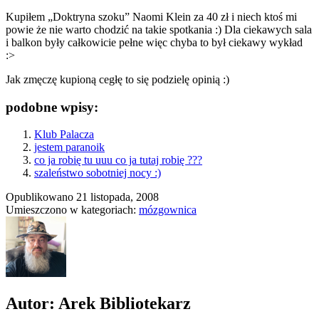
Kupiłem „Doktryna szoku” Naomi Klein za 40 zł i niech ktoś mi
powie że nie warto chodzić na takie spotkania :) Dla ciekawych sala
i balkon były całkowicie pełne więc chyba to był ciekawy wykład
:>
Jak zmęczę kupioną cegłę to się podzielę opinią :)
podobne wpisy:
Klub Palacza
jestem paranoik
co ja robię tu uuu co ja tutaj robię ???
szaleństwo sobotniej nocy :)
Opublikowano
21 listopada, 2008
Umieszczono w kategoriach:
mózgownica
Autor: Arek Bibliotekarz