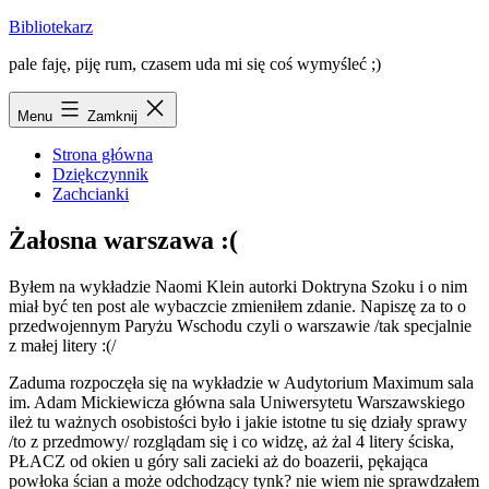
Przejdź
Bibliotekarz
do
pale faję, piję rum, czasem uda mi się coś wymyśleć ;)
treści
Menu
Zamknij
Strona główna
Dziękczynnik
Zachcianki
Żałosna warszawa :(
Byłem na wykładzie Naomi Klein autorki Doktryna Szoku i o nim
miał być ten post ale wybaczcie zmieniłem zdanie. Napiszę za to o
przedwojennym Paryżu Wschodu czyli o warszawie /tak specjalnie
z małej litery :(/
Zaduma rozpoczęła się na wykładzie w Audytorium Maximum sala
im. Adam Mickiewicza główna sala Uniwersytetu Warszawskiego
ileż tu ważnych osobistości było i jakie istotne tu się działy sprawy
/to z przedmowy/ rozglądam się i co widzę, aż żal 4 litery ściska,
PŁACZ od okien u góry sali zacieki aż do boazerii, pękająca
powłoka ścian a może odchodzący tynk? nie wiem nie sprawdzałem