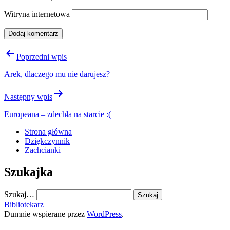
Witryna internetowa
Nawigacja
Poprzedni wpis
wpisu
Arek, dlaczego mu nie darujesz?
Następny wpis
Europeana – zdechła na starcie :(
Strona główna
Dziękczynnik
Zachcianki
Szukajka
Szukaj…
Bibliotekarz
Dumnie wspierane przez
WordPress
.