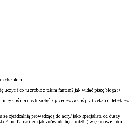
 tym chciałem…
ę uczyć i co tu zrobić z takim fantem? jak widać piszę bloga :>
by coś dla niech zrobić a przecież za coś pić trzeba i chlebek też
u ze zjeżdżalnią prowadzącą do nory/ jako specjalista od duszy
skreślam flamastrem jak znów nie będą mieli :) więc muszę jutro