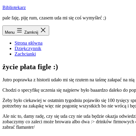
Przejdź
Bibliotekarz
do
pale faję, piję rum, czasem uda mi się coś wymyśleć ;)
treści
Menu
Zamknij
Strona główna
Dziękczynnik
Zachcianki
życie płata figle :)
Jutro poprawka z historii udało mi się rzutem na taśmę załapać na ni
Chodzi o specyfikę uczenia się najpierw było baaardzo daleko do popra
Żeby było ciekawiej w ostatnim tygodniu pojawiło się 100 tysięcy sp
potrzebny na zakąskę więc nie pogonię wszystkich bo nie wrócą i bę
Ale nic to, damy radę, czy się uda czy nie uda będzie okazja odwiedz
zobaczymy co zaleci może browara albo dwa :> drinków firmowych coś 
zabrać flamaster/