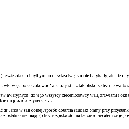
ą :) resztę zdałem i byłbym po niewłaściwej stronie barykady, ale nie o
wki więc po co zakuwać? a teraz jest już tak blisko że też nie warto si
raw awaryjnych, do tego wszyscy zleceniodawcy walą drzwiami i oknami 
dzie mi grozić abstynencja ….
ić dr Jarka w sali dolnej /sposób dotarcia szukasz bramy przy przystank
ostatnio nie mają :( choć rozpiska stoi na ladzie /obiecałem że je po