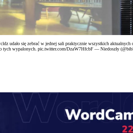
ldz udało się zebrać w jednej sali praktycznie wszystkich aktualny
o tych wypalonych. pic.twitter.com/DzaW7HfcbF — Niedoszły (@biblio