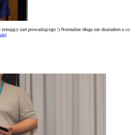
 żenujący żart prowadzącego :) Normalnie długo nie skumałem o co
Żenujący
alej
żart
prowadzącego