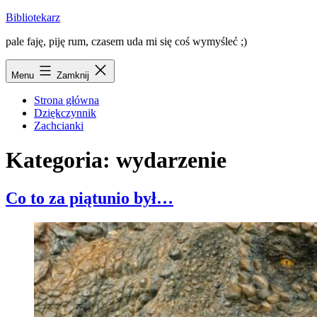
Przejdź
Bibliotekarz
do
pale faję, piję rum, czasem uda mi się coś wymyśleć ;)
treści
Menu
Zamknij
Strona główna
Dziękczynnik
Zachcianki
Kategoria:
wydarzenie
Co to za piątunio był…