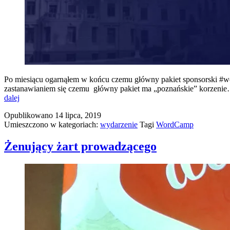
Po miesiącu ogarnąłem w końcu czemu główny pakiet sponsorski #wcl
zastanawianiem się czemu główny pakiet ma „poznańskie” korzenie…
Fabrykanci
dalej
z
Opublikowano
14 lipca, 2019
Łodzi
Umieszczono w kategoriach:
wydarzenie
Tagi
WordCamp
Żenujący żart prowadzącego