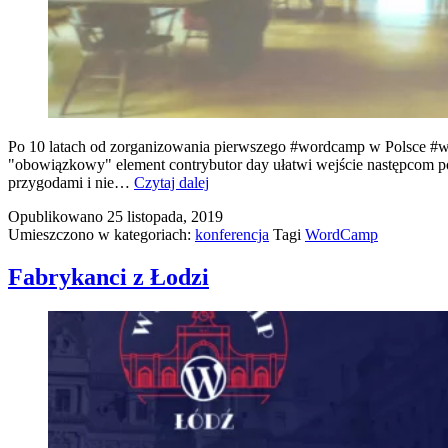
Po 10 latach od zorganizowania pierwszego #wordcamp w Polsce #wc
"obowiązkowy" element contrybutor day ułatwi wejście następcom p
WordCamp
przygodami i nie…
Czytaj dalej
WordCamp
Opublikowano
25 listopada, 2019
i
Umieszczono w kategoriach:
konferencja
Tagi
WordCamp
po
ptokach
Fabrykanci z Łodzi