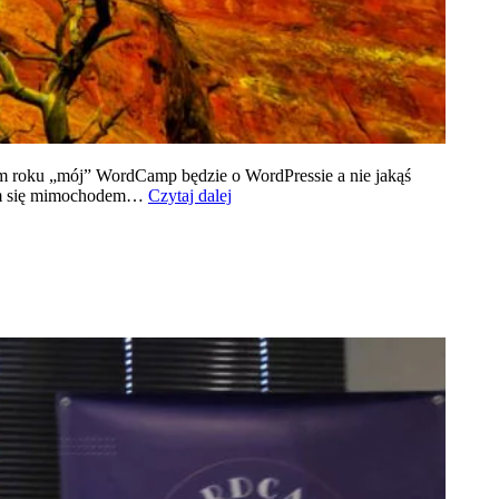
ym roku „mój” WordCamp będzie o WordPressie a nie jakąś
Co
liłem się mimochodem…
Czytaj dalej
to
za
piątunio
był…