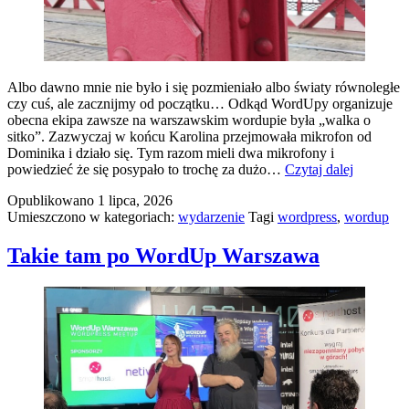
Albo dawno mnie nie było i się pozmieniało albo światy równoległe
czy cuś, ale zacznijmy od początku… Odkąd WordUpy organizuje
obecna ekipa zawsze na warszawskim wordupie była „walka o
sitko”. Zazwyczaj w końcu Karolina przejmowała mikrofon od
Dominika i działo się. Tym razom mieli dwa mikrofony i
chyba
powiedzieć że się posypało to trochę za dużo…
Czytaj dalej
najdziwni
Opublikowano
1 lipca, 2026
WordUp
Umieszczono w kategoriach:
wydarzenie
Tagi
wordpress
,
wordup
wawa
od
lat
Takie tam po WordUp Warszawa