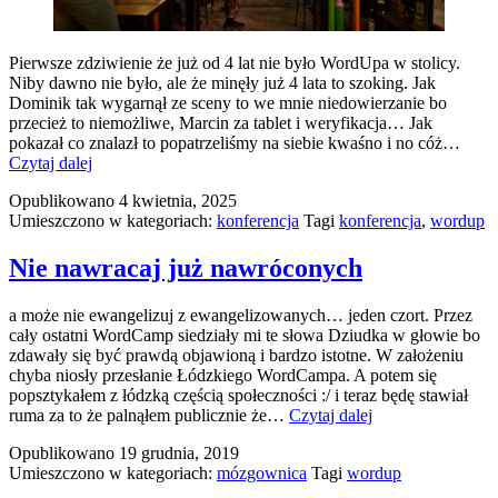
Pierwsze zdziwienie że już od 4 lat nie było WordUpa w stolicy.
Niby dawno nie było, ale że minęły już 4 lata to szoking. Jak
Dominik tak wygarnął ze sceny to we mnie niedowierzanie bo
przecież to niemożliwe, Marcin za tablet i weryfikacja… Jak
pokazał co znalazł to popatrzeliśmy na siebie kwaśno i no cóż…
Byłem
Czytaj dalej
na
Opublikowano
4 kwietnia, 2025
WordUp
Umieszczono w kategoriach:
konferencja
Tagi
konferencja
,
wordup
Warszawa
i
wyniosłem
Nie nawracaj już nawróconych
trzy
zdziwienia
a może nie ewangelizuj z ewangelizowanych… jeden czort. Przez
cały ostatni WordCamp siedziały mi te słowa Dziudka w głowie bo
zdawały się być prawdą objawioną i bardzo istotne. W założeniu
chyba niosły przesłanie Łódzkiego WordCampa. A potem się
popsztykałem z łódzką częścią społeczności :/ i teraz będę stawiał
Nie
ruma za to że palnąłem publicznie że…
Czytaj dalej
nawracaj
Opublikowano
19 grudnia, 2019
już
Umieszczono w kategoriach:
mózgownica
Tagi
wordup
nawróconych