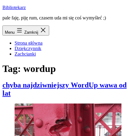
Przejdź
Bibliotekarz
do
pale faję, piję rum, czasem uda mi się coś wymyśleć ;)
treści
Menu
Zamknij
Strona główna
Dziękczynnik
Zachcianki
Tag:
wordup
chyba najdziwniejszy WordUp wawa od
lat