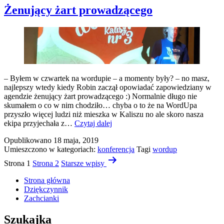
Żenujący żart prowadzącego
– Byłem w czwartek na wordupie – a momenty były? – no masz,
najlepszy wtedy kiedy Robin zaczął opowiadać zapowiedziany w
agendzie żenujący żart prowadzącego :) Normalnie długo nie
skumałem o co w nim chodziło… chyba o to że na WordUpa
przyszło więcej ludzi niż mieszka w Kaliszu no ale skoro nasza
Żenujący
ekipa przyjechała z…
Czytaj dalej
żart
Opublikowano
18 maja, 2019
prowadzącego
Umieszczono w kategoriach:
konferencja
Tagi
wordup
Stronicowanie
Strona 1
Strona 2
Starsze
wpisy
wpisów
Strona główna
Dziękczynnik
Zachcianki
Szukajka