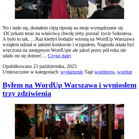
No i stało się, dostałem ciętą ripostę na moje wymądrzanie się
:DCzekam teraz na właściwą chwilę żeby poznać życie Sokratesa.
A było to tak, …Raz kiedyś bodajże wiosną na WordUp Warszawa
wziąłem udział w jakimś konkursie i wygrałem. Nagroda miała być
wręczona na następnym WordUpie ale jakoś przez pół roku nie
Takie
udało mi się dotrzeć…
Czytaj dalej
tam
Opublikowano
23 października, 2025
po
Umieszczono w kategoriach:
wydarzenie
Tagi
wordpress
,
wordup
WordUp
Warszawa
Byłem na WordUp Warszawa i wyniosłem
trzy zdziwienia