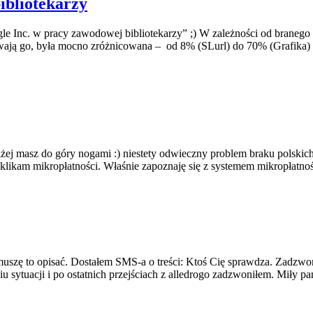
ibliotekarzy
gle Inc. w pracy zawodowej bibliotekarzy” ;) W zależności od braneg
żywają go, była mocno zróżnicowana – od 8% (SLurl) do 70% (Grafika) 
 masz do góry nogami :) niestety odwieczny problem braku polskich lite
 klikam mikropłatności. Właśnie zapoznaję się z systemem mikropłatno
 i muszę to opisać. Dostałem SMS-a o treści: Ktoś Cię sprawdza. Zadzw
 sytuacji i po ostatnich przejściach z alledrogo zadzwoniłem. Miły 