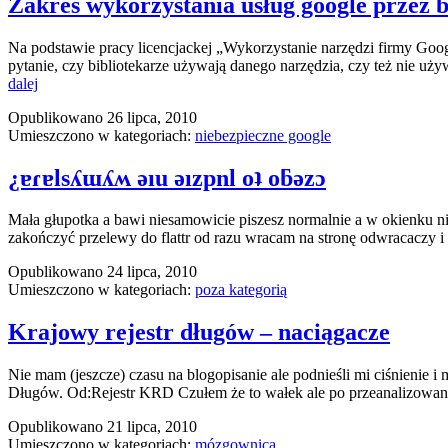
Zakres wykorzystania usług google przez b
Na podstawie pracy licencjackej „Wykorzystanie narzędzi firmy Goo
pytanie, czy bibliotekarze używają danego narzędzia, czy też nie u
Zakres
dalej
wykorzystania
Opublikowano
26 lipca, 2010
usług
Umieszczono w kategoriach:
niebezpieczne google
google
przez
bibliotekarzy
¿ɐɾɐlsʎɯʎʍ ǝıu ǝızpnl oʇ oƃǝzɔ
Mała głupotka a bawi niesamowicie piszesz normalnie a w okienku niżej
zakończyć przelewy do flattr od razu wracam na stronę odwracaczy i
Opublikowano
24 lipca, 2010
Umieszczono w kategoriach:
poza kategorią
Krajowy rejestr długów – naciągacze
Nie mam (jeszcze) czasu na blogopisanie ale podnieśli mi ciśnienie
Długów. Od:Rejestr KRD Czułem że to wałek ale po przeanalizowaniu
Opublikowano
21 lipca, 2010
Umieszczono w kategoriach:
mózgownica