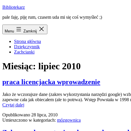
Przejdź
Bibliotekarz
do
pale faję, piję rum, czasem uda mi się coś wymyśleć ;)
treści
Menu
Zamknij
Strona główna
Dziękczynnik
Zachcianki
Miesiąc:
lipiec 2010
praca licencjacka wprowadzenie
Jako że wczorajsze dane (zakres wykorzystania narzędzi google) wzb
zapewne cała jak obiecałem (ale to potrwa). Wstęp Powstała w 1998 
praca
Czytaj dalej
licencjacka
Opublikowano
28 lipca, 2010
wprowadzenie
Umieszczono w kategoriach:
mózgownica