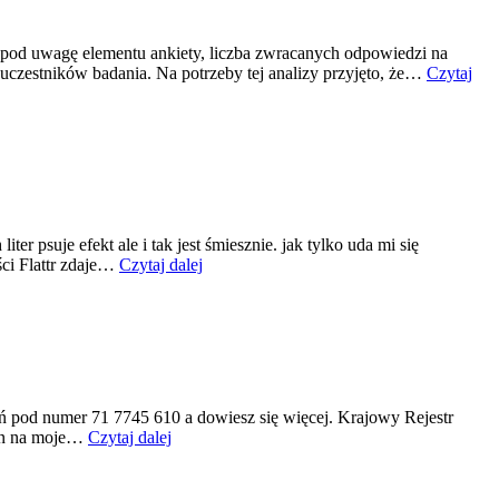
o pod uwagę elementu ankiety, liczba zwracanych odpowiedzi na
uczestników badania. Na potrzeby tej analizy przyjęto, że…
Czytaj
r psuje efekt ale i tak jest śmiesznie. jak tylko uda mi się
¿ɐɾɐlsʎɯʎʍ
ści Flattr zdaje…
Czytaj dalej
ǝıu
ǝızpnl
oʇ
oƃǝzɔ
oń pod numer 71 7745 610 a dowiesz się więcej. Krajowy Rejestr
Krajowy
pan na moje…
Czytaj dalej
rejestr
długów
–