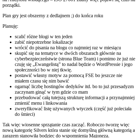
porządki.
Plan gry jest obszerny z dedlajnem ;) do końca roku
Planuję:
scalić różne blogi w ten jeden
zabić niepotrzebne lokalizacje
wrócić do pisania na blogu co najmniej raz w miesiącu
skupić się na tematyce w dwóch obszarach głównie na
cyberbezpieczeństwie (strona Blue Team) i pomimo że już nie
czuję się „Ewangelistą” to nadal będzie o WordPressie i jego
społeczności bo w niej tkwię.
postawić własny motyw za pomocą FSE bo jeszcze nie
miałem czasu się nim bawić
ogarnąć liczbę hostingów dedyków itd. bo to już przesadyzm
zaczynam ginąć w tym gdzie co mam
przebudować całą tutejszą strukturę informacji a przynajmniej
zmienić menu i linkowania
zweryfikować listę używanych wtyczek (część już poleciała
do śmieci)
Tak więc wiosenne sprzątanie czas zacząć. Roboczo tworzę więc
nową kategorię Silvers która stanie się domyślną główną kategorią a
zarazem stanowiła bodziec do wspomnienia Majoneza.