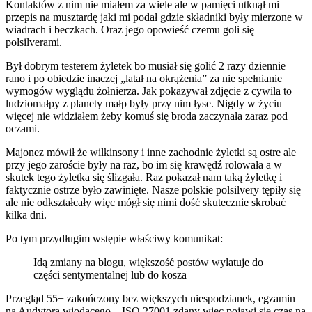
Kontaktów z nim nie miałem za wiele ale w pamięci utknął mi
przepis na musztardę jaki mi podał gdzie składniki były mierzone w
wiadrach i beczkach. Oraz jego opowieść czemu goli się
polsilverami.
Był dobrym testerem żyletek bo musiał się golić 2 razy dziennie
rano i po obiedzie inaczej „latał na okrążenia” za nie spełnianie
wymogów wyglądu żołnierza. Jak pokazywał zdjęcie z cywila to
ludziomałpy z planety małp były przy nim łyse. Nigdy w życiu
więcej nie widziałem żeby komuś się broda zaczynała zaraz pod
oczami.
Majonez mówił że wilkinsony i inne zachodnie żyletki są ostre ale
przy jego zaroście były na raz, bo im się krawędź rolowała a w
skutek tego żyletka się ślizgała. Raz pokazał nam taką żyletkę i
faktycznie ostrze było zawinięte. Nasze polskie polsilvery tępiły się
ale nie odkształcały więc mógł się nimi dość skutecznie skrobać
kilka dni.
Po tym przydługim wstępie właściwy komunikat:
Idą zmiany na blogu, większość postów wylatuje do
części sentymentalnej lub do kosza
Przegląd 55+ zakończony bez większych niespodzianek, egzamin
na Audytora wiodącego – ISO 27001 zdany więc pojawi się czas na