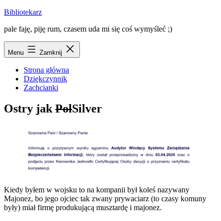
Przejdź
Bibliotekarz
do
pale faję, piję rum, czasem uda mi się coś wymyśleć ;)
treści
Menu
Zamknij
Strona główna
Dziękczynnik
Zachcianki
Ostry jak
Pol
Silver
Kiedy byłem w wojsku to na kompanii był koleś nazywany
Majonez, bo jego ojciec tak zwany prywaciarz (to czasy komuny
były) miał firmę produkującą musztardę i majonez.