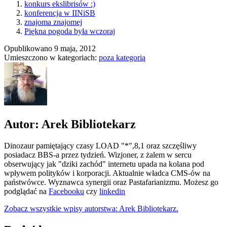
konkurs ekslibrisów :)
konferencja w IINiSB
znajoma znajomej
Piękna pogoda była wczoraj
Opublikowano
9 maja, 2012
Umieszczono w kategoriach:
poza kategorią
Autor: Arek Bibliotekarz
Dinozaur pamiętający czasy LOAD "*",8,1 oraz szczęśliwy
posiadacz BBS-a przez tydzień. Wizjoner, z żalem w sercu
obserwujący jak "dziki zachód" internetu upada na kolana pod
wpływem polityków i korporacji. Aktualnie władca CMS-ów na
państwówce. Wyznawca synergii oraz Pastafarianizmu. Możesz go
podglądać na
Facebooku
czy
linkedin
Zobacz wszystkie wpisy autorstwa: Arek Bibliotekarz.