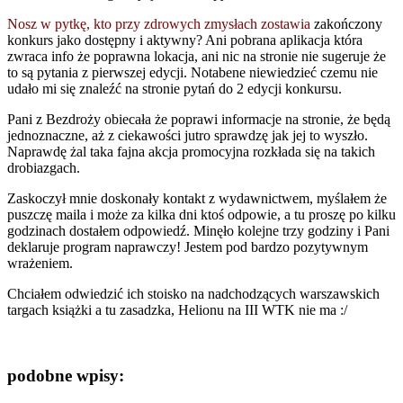
Nosz w pytkę, kto przy zdrowych zmysłach zostawia
zakończony
konkurs jako dostępny i aktywny? Ani pobrana aplikacja która
zwraca info że poprawna lokacja, ani nic na stronie nie sugeruje że
to są pytania z pierwszej edycji. Notabene niewiedzieć czemu nie
udało mi się znaleźć na stronie pytań do 2 edycji konkursu.
Pani z Bezdroży obiecała że poprawi informacje na stronie, że będą
jednoznaczne, aż z ciekawości jutro sprawdzę jak jej to wyszło.
Naprawdę żal taka fajna akcja promocyjna rozkłada się na takich
drobiazgach.
Zaskoczył mnie doskonały kontakt z wydawnictwem, myślałem że
puszczę maila i może za kilka dni ktoś odpowie, a tu proszę po kilku
godzinach dostałem odpowiedź. Minęło kolejne trzy godziny i Pani
deklaruje program naprawczy! Jestem pod bardzo pozytywnym
wrażeniem.
Chciałem odwiedzić ich stoisko na nadchodzących warszawskich
targach książki a tu zasadzka, Helionu na III WTK nie ma :/
podobne wpisy: