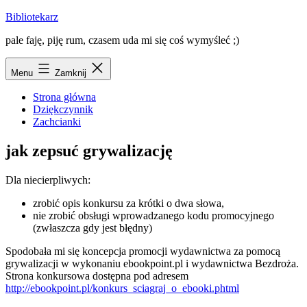
Przejdź
Bibliotekarz
do
pale faję, piję rum, czasem uda mi się coś wymyśleć ;)
treści
Menu
Zamknij
Strona główna
Dziękczynnik
Zachcianki
jak zepsuć grywalizację
Dla niecierpliwych:
zrobić opis konkursu za krótki o dwa słowa,
nie zrobić obsługi wprowadzanego kodu promocyjnego
(zwłaszcza gdy jest błędny)
Spodobała mi się koncepcja promocji wydawnictwa za pomocą
grywalizacji w wykonaniu ebookpoint.pl i wydawnictwa Bezdroża.
Strona konkursowa dostępna pod adresem
http://ebookpoint.pl/konkurs_sciagraj_o_ebooki.phtml