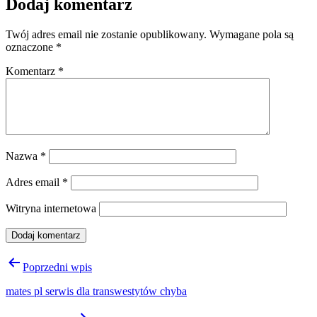
Dodaj komentarz
Twój adres email nie zostanie opublikowany.
Wymagane pola są
oznaczone
*
Komentarz
*
Nazwa
*
Adres email
*
Witryna internetowa
Nawigacja
Poprzedni wpis
wpisu
mates pl serwis dla transwestytów chyba