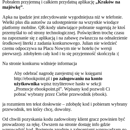
Pobrałem przyjemną i całkiem przydatną aplikację
„Kraków na
majówkę”
.
Apka na ipadzie jest zdecydowanie wygodniejsza niż w telefonie.
Wielki plus dla autorów za udostępnienie na wszystkie wiodące
platformy mobilne. QR-kody ułatwiające pobranie sugerują że ktoś
przemyślał to od strony technologicznej. Poświęciłem trochę czasu
na zapoznanie się z aplikacją i na zabawę zwłaszcza na odnalezienie
środkowej literki z zadania konkursowego. Julian nie wiedzieć
czemu odpoczywa na Placu Nowym nie w hotelu (w wersji
pierwszej). zdobyłem cały kod i tu się przyjemność skończyła :(
Na stronie konkursu widnieje informacja
Aby odebrać nagrodę
zarejestruj się w księgarni
http://ebookpoint.pl i
po zalogowaniu na konto
użytkownika
wpisz trzyliterowe hasło w sekcji
„Promocje ebookpoint.pl”. Wpisany kod pozwoli Ci
pobrać wybrany przez Ciebie przewodnik (ebook).
ja rozumiem ten tekst dosłownie – zdobędę kod i pobieram wybrany
przewodnik, ten który chcę, dowolny.
Od chwili pozyskania kodu zadowolony klient gracz powinien być
prowadzony za rękę. Owszem na stronie dostaję info gdzie
wprowadzić kod. Postępuję zgodnie z zaleceniami wprowadzam go,