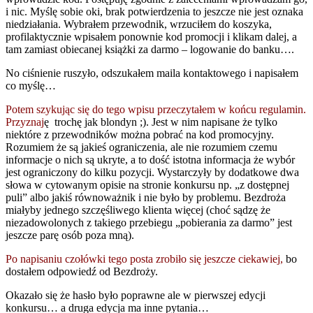
i nic. Myślę sobie oki, brak potwierdzenia to jeszcze nie jest oznaka
niedziałania. Wybrałem przewodnik, wrzuciłem do koszyka,
profilaktycznie wpisałem ponownie kod promocji i klikam dalej, a
tam zamiast obiecanej książki za darmo – logowanie do banku….
No ciśnienie ruszyło, odszukałem maila kontaktowego i napisałem
co myślę…
Potem szykując się do tego wpisu przeczytałem w końcu regulamin.
Przyznaj
ę trochę jak blondyn ;). Jest w nim napisane że tylko
niektóre z przewodników można pobrać na kod promocyjny.
Rozumiem że są jakieś ograniczenia, ale nie rozumiem czemu
informacje o nich są ukryte, a to dość istotna informacja że wybór
jest ograniczony do kilku pozycji. Wystarczyły by dodatkowe dwa
słowa w cytowanym opisie na stronie konkursu np. „z dostępnej
puli” albo jakiś równoważnik i nie było by problemu. Bezdroża
miałyby jednego szczęśliwego klienta więcej (choć sądzę że
niezadowolonych z takiego przebiegu „pobierania za darmo” jest
jeszcze parę osób poza mną).
Po napisaniu czołówki tego posta zrobiło się jeszcze ciekawiej,
bo
dostałem odpowiedź od Bezdroży.
Okazało się że hasło było poprawne ale w pierwszej edycji
konkursu… a druga edycja ma inne pytania…