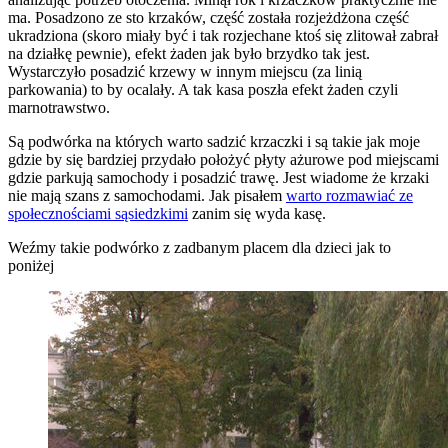
ma. Posadzono ze sto krzaków, część została rozjeżdżona część
ukradziona (skoro miały być i tak rozjechane ktoś się zlitował zabrał
na działkę pewnie), efekt żaden jak było brzydko tak jest.
Wystarczyło posadzić krzewy w innym miejscu (za linią
parkowania) to by ocalały. A tak kasa poszła efekt żaden czyli
marnotrawstwo.
Są podwórka na których warto sadzić krzaczki i są takie jak moje
gdzie by się bardziej przydało położyć płyty ażurowe pod miejscami
gdzie parkują samochody i posadzić trawę. Jest wiadome że krzaki
nie mają szans z samochodami. Jak pisałem
warto rozmawiać ze
społecznościami sąsiedzkimi
zanim się wyda kasę.
Weźmy takie podwórko z zadbanym placem dla dzieci jak to
poniżej