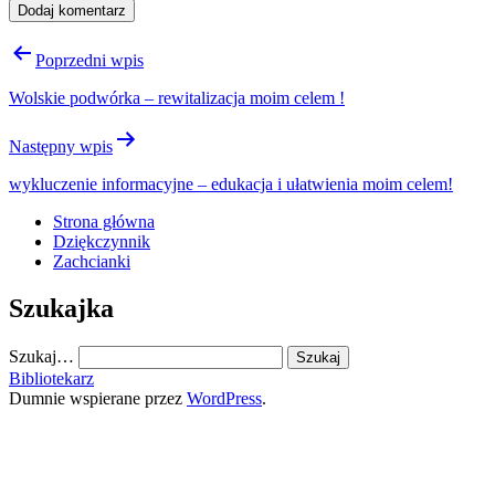
Nawigacja
Poprzedni wpis
wpisu
Wolskie podwórka – rewitalizacja moim celem !
Następny wpis
wykluczenie informacyjne – edukacja i ułatwienia moim celem!
Strona główna
Dziękczynnik
Zachcianki
Szukajka
Szukaj…
Bibliotekarz
Dumnie wspierane przez
WordPress
.