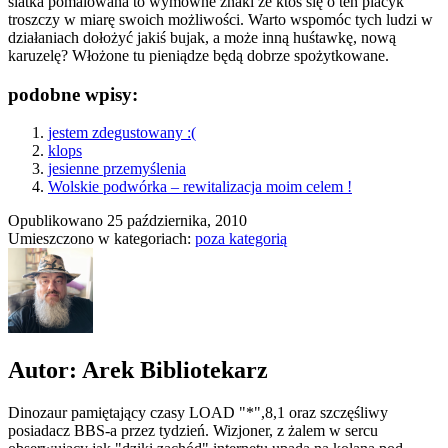
siatka pomalowana to wymowne znaki że ktoś się o ten placyk
troszczy w miarę swoich możliwości. Warto wspomóc tych ludzi w
działaniach dołożyć jakiś bujak, a może inną huśtawkę, nową
karuzelę? Włożone tu pieniądze będą dobrze spożytkowane.
podobne wpisy:
jestem zdegustowany :(
klops
jesienne przemyślenia
Wolskie podwórka – rewitalizacja moim celem !
Opublikowano
25 października, 2010
Umieszczono w kategoriach:
poza kategorią
Autor: Arek Bibliotekarz
Dinozaur pamiętający czasy LOAD "*",8,1 oraz szczęśliwy
posiadacz BBS-a przez tydzień. Wizjoner, z żalem w sercu