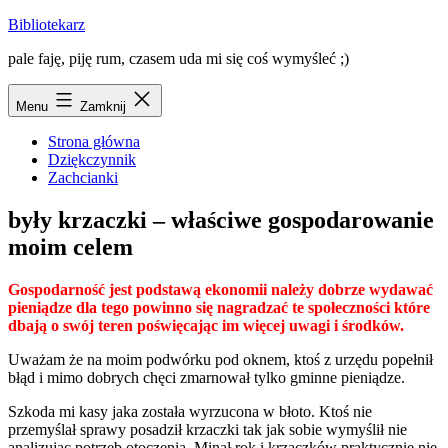
Przejdź
Bibliotekarz
do
pale faję, piję rum, czasem uda mi się coś wymyśleć ;)
treści
Menu
Zamknij
Strona główna
Dziękczynnik
Zachcianki
były krzaczki – właściwe gospodarowanie
moim celem
Gospodarność jest podstawą ekonomii należy dobrze wydawać
pieniądze dla tego powinno się nagradzać te społeczności które
dbają o swój teren poświęcając im więcej uwagi i środków.
Uważam że na moim podwórku pod oknem, ktoś z urzędu popełnił
błąd i mimo dobrych chęci zmarnował tylko gminne pieniądze.
Szkoda mi kasy jaka została wyrzucona w błoto. Ktoś nie
przemyślał sprawy posadził krzaczki tak jak sobie wymyślił nie
analizując potrzeb otoczenia. Minął rok i krzaczków praktycznie nie