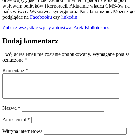
obserwujący jak "dziki zachód" internetu upada na kolana pod
wpływem polityków i korporacji. Aktualnie władca CMS-ów na
państwówce. Wyznawca synergii oraz Pastafarianizmu. Możesz go
podglądać na
Facebooku
czy
linkedin
Zobacz wszystkie wpisy autorstwa: Arek Bibliotekarz.
Dodaj komentarz
Twój adres email nie zostanie opublikowany.
Wymagane pola są
oznaczone
*
Komentarz
*
Nazwa
*
Adres email
*
Witryna internetowa