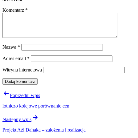
Komentarz
*
Nazwa
*
Adres email
*
Witryna internetowa
Nawigacja
Poprzedni wpis
wpisu
lotniczo kolejowe porównanie cen
Następny wpis
Projekt Ażi Dahaka – założenia i realizacja