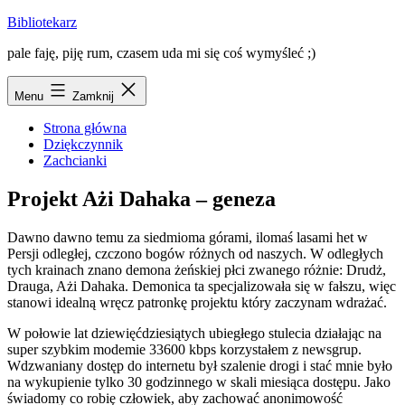
Przejdź
Bibliotekarz
do
pale faję, piję rum, czasem uda mi się coś wymyśleć ;)
treści
Menu
Zamknij
Strona główna
Dziękczynnik
Zachcianki
Projekt Ażi Dahaka – geneza
Dawno dawno temu za siedmioma górami, ilomaś lasami het w
Persji odległej, czczono bogów różnych od naszych. W odległych
tych krainach znano demona żeńskiej płci zwanego różnie: Drudż,
Drauga, Ażi Dahaka. Demonica ta specjalizowała się w fałszu, więc
stanowi idealną wręcz patronkę projektu który zaczynam wdrażać.
W połowie lat dziewięćdziesiątych ubiegłego stulecia działając na
super szybkim modemie 33600 kbps korzystałem z newsgrup.
Wdzwaniany dostęp do internetu był szalenie drogi i stać mnie było
na wykupienie tylko 30 godzinnego w skali miesiąca dostępu. Jako
świadomy co robię człowiek, aby zachować anonimowość