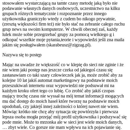
stosowałem wystarczającą na tamte czasy metodę jaką było nie
podawanie własnych danych osobowych, uczestnictwo na kilku
grupach różnych tematycznie i rozpoznanie przez innego
użytkownika graniczyło wtedy z cudem bo nikogo prywatnie,
(zresztą większości firm też) nie było stać na zebranie całego ruchu
grup news na swoim komputerze. W chwili obecnej zaś, każdy
lulek może sobie przegrzebać grupy za pomocą wielkiego g i
odkopać wszelkie moje pytania,teorie i wypowiedzi jeśli zna maila
jakim się posługiwałem (skarabeusz@zigzag.pl).
Nazywa się to postęp
Mając na uwadze że większość co w klepię do sieci nie zginie i że
nie wiem jaki postęp nas jeszcze czeka od jakiegoś czasu się
zastanawiam co taki szary człowieczek jak ja, może zrobić aby za
kolejne 10 lat jakiś automat marketingowy na podstawie moich
przeszukiwań internetu oraz wypowiedzi nie podsuwał mi na
każdym kroku ofert tego co lubię. Co zrobić aby jakiś czopas
mający trochę czasu nie wyssał na mój temat informacji mogących
mu dać dostęp do moich haseł które tworzę na podstawie moich
upodobań, czy jakiejś innej zależności o której nawet nie wiem.
Mówiąc krótko nie chcę aby sytuacja się powtórzyła i pierwsza
lepsza osoba mogła przejąć mój profil użytkownika i podszywać się
pode mnie. Może to mrzonka ale w sieci jest wiele moich danych,
… zbyt wiele. Co gorsze nie mam wpływu na ich pojawianie się.