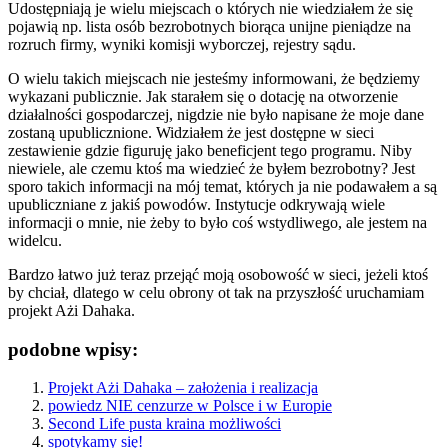
Udostępniają je wielu miejscach o których nie wiedziałem że się
pojawią np. lista osób bezrobotnych biorąca unijne pieniądze na
rozruch firmy, wyniki komisji wyborczej, rejestry sądu.
O wielu takich miejscach nie jesteśmy informowani, że będziemy
wykazani publicznie. Jak starałem się o dotację na otworzenie
działalności gospodarczej, nigdzie nie było napisane że moje dane
zostaną upublicznione. Widziałem że jest dostępne w sieci
zestawienie gdzie figuruję jako beneficjent tego programu. Niby
niewiele, ale czemu ktoś ma wiedzieć że byłem bezrobotny? Jest
sporo takich informacji na mój temat, których ja nie podawałem a są
upubliczniane z jakiś powodów. Instytucje odkrywają wiele
informacji o mnie, nie żeby to było coś wstydliwego, ale jestem na
widelcu.
Bardzo łatwo już teraz przejąć moją osobowość w sieci, jeżeli ktoś
by chciał, dlatego w celu obrony ot tak na przyszłość uruchamiam
projekt Ażi Dahaka.
podobne wpisy:
Projekt Ażi Dahaka – założenia i realizacja
powiedz NIE cenzurze w Polsce i w Europie
Second Life pusta kraina możliwości
spotykamy się!