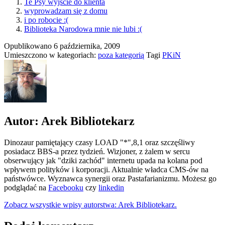
Te Psy wyjście do klienta
wyprowadzam się z domu
i po robocie :(
Biblioteka Narodowa mnie nie lubi :(
Opublikowano
6 października, 2009
Umieszczono w kategoriach:
poza kategorią
Tagi
PKiN
Autor: Arek Bibliotekarz
Dinozaur pamiętający czasy LOAD "*",8,1 oraz szczęśliwy
posiadacz BBS-a przez tydzień. Wizjoner, z żalem w sercu
obserwujący jak "dziki zachód" internetu upada na kolana pod
wpływem polityków i korporacji. Aktualnie władca CMS-ów na
państwówce. Wyznawca synergii oraz Pastafarianizmu. Możesz go
podglądać na
Facebooku
czy
linkedin
Zobacz wszystkie wpisy autorstwa: Arek Bibliotekarz.