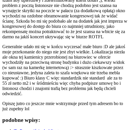
szans aby upierdliwy i zdeterminowany klient dotarł ;), wielki
problem z pocztą listonosze nie chodzą podobno jest szansa na
wynajęcie skrytki na poczcie w pałacu (za dodatkową opłatą) okno
wychodzi na ozdobne obramowanie kongresowej tak że widać
ścianę. Szkoda bo mi się podobało ale na dodatek jak jest impreza w
kongresowej do dostęp do biura co najmniej utrudniony, jako
rekompensatę można potraktować to że jest szansa na wbicie się za
darmo na jakiś koncert ukrywając się w biurze ROTFL
Generalnie udało mi się w końcu wyczesać małe biuro :D ale jakoś
moje przekonanie do niego nie jest zbyt wielkie. Lokalizacja niezła
ale okna tej kamienicy przerobionej na biurowiec w ofercie
wychodziły na przeciwną stronę budynku i dużo ciekawszy widok
(w sam raz na kamerkę internetową) :> strasznie kiszkowate przez
co nieustawne, jedyna zaleta to szafa wnękowa nie trzeba mebla
kupować :) Biuro klasy C więc standardzik nie standard ale za to
55 zł netto m2 i w śródmieściu więc chyba podpisze umowę bo i
listonosz chodzi i znajomi trafią bez problemu jak będą chcieli
odwiedzić.
Opiszę jutro co jeszcze mnie wstrzymuje przed tym adresem bo to
już zupełny lol
podobne wpisy: