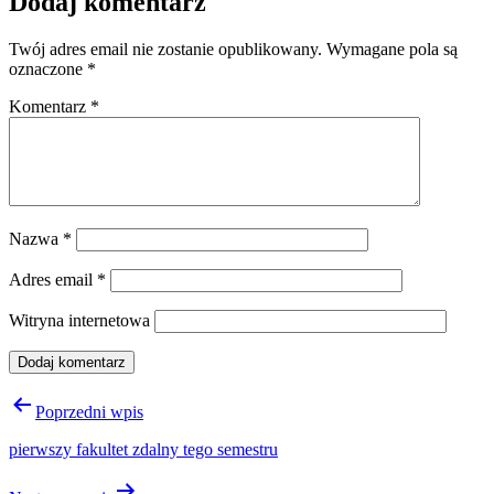
Dodaj komentarz
Twój adres email nie zostanie opublikowany.
Wymagane pola są
oznaczone
*
Komentarz
*
Nazwa
*
Adres email
*
Witryna internetowa
Nawigacja
Poprzedni wpis
wpisu
pierwszy fakultet zdalny tego semestru