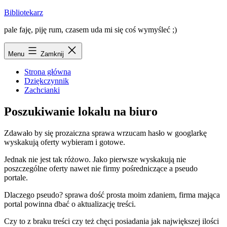
Przejdź
Bibliotekarz
do
pale faję, piję rum, czasem uda mi się coś wymyśleć ;)
treści
Menu
Zamknij
Strona główna
Dziękczynnik
Zachcianki
Poszukiwanie lokalu na biuro
Zdawało by się prozaiczna sprawa wrzucam hasło w googlarkę
wyskakują oferty wybieram i gotowe.
Jednak nie jest tak różowo. Jako pierwsze wyskakują nie
poszczególne oferty nawet nie firmy pośredniczące a pseudo
portale.
Dlaczego pseudo? sprawa dość prosta moim zdaniem, firma mająca
portal powinna dbać o aktualizację treści.
Czy to z braku treści czy też chęci posiadania jak największej ilości