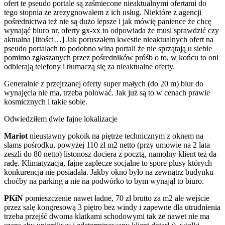
ofert te pseudo portale są zaśmiecone nieaktualnymi ofertami do
tego stopnia że zrezygnowałem z ich usług. Niektóre z agencji
pośrednictwa też nie są dużo lepsze i jak mówię panience że chcę
wynająć biuro nr. oferty gx-xx to odpowiada że musi sprawdzić czy
aktualna [litości…] Jak poruszałem kwestie nieaktualnych ofert na
pseudo portalach to podobno wina portali że nie sprzątają u siebie
pomimo zgłaszanych przez pośredników próśb o to, w końcu to oni
odbierają telefony i tłumaczą się za nieaktualne oferty.
Generalnie z przejrzanej oferty super małych (do 20 m) biur do
wynajęcia nie ma, trzeba polować. Jak już są to w cenach prawie
kosmicznych i takie sobie.
Odwiedziłem dwie fajne lokalizacje
Mariot
nieustawny pokoik na piętrze technicznym z oknem na
slams pośrodku, powyżej 110 zł m2 netto (przy umowie na 2 lata
zeszli do 80 netto) listonosz dociera z pocztą, namolny klient też da
radę. Klimatyzacja, fajne zaplecze socjalne to spore plusy których
konkurencja nie posiadała. Jakby okno było na zewnątrz budynku
choćby na parking a nie na podwórko to bym wynajął to biuro.
PKiN
pomieszczenie nawet ładne, 70 zł brutto za m2 ale wejście
przez salę kongresową 3 piętro bez windy i zapewne dla utrudnienia
trzeba przejść dwoma klatkami schodowymi tak że nawet nie ma