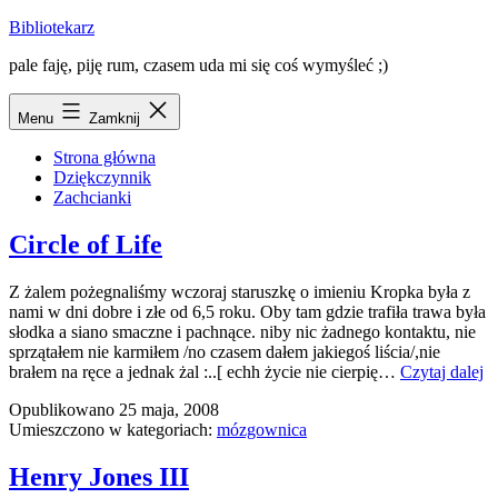
Przejdź
Bibliotekarz
do
pale faję, piję rum, czasem uda mi się coś wymyśleć ;)
treści
Menu
Zamknij
Strona główna
Dziękczynnik
Zachcianki
Circle of Life
Z żalem pożegnaliśmy wczoraj staruszkę o imieniu Kropka była z
nami w dni dobre i złe od 6,5 roku. Oby tam gdzie trafiła trawa była
słodka a siano smaczne i pachnące. niby nic żadnego kontaktu, nie
sprzątałem nie karmiłem /no czasem dałem jakiegoś liścia/,nie
Ci
brałem na ręce a jednak żal :..[ echh życie nie cierpię…
Czytaj dalej
of
Opublikowano
25 maja, 2008
Li
Umieszczono w kategoriach:
mózgownica
Henry Jones III