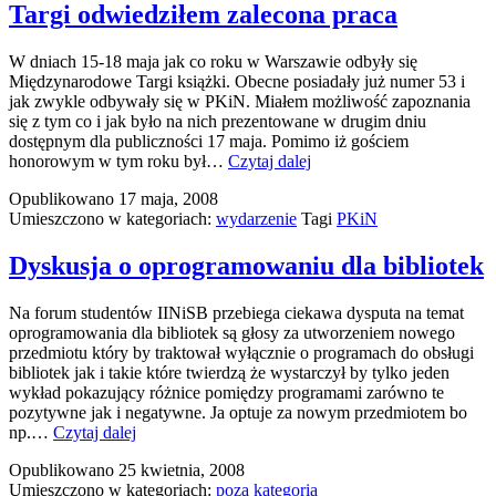
przewidywa
Targi odwiedziłem zalecona praca
stało
się
W dniach 15-18 maja jak co roku w Warszawie odbyły się
znaleźli
Międzynarodowe Targi książki. Obecne posiadały już numer 53 i
mnie
jak zwykle odbywały się w PKiN. Miałem możliwość zapoznania
się z tym co i jak było na nich prezentowane w drugim dniu
dostępnym dla publiczności 17 maja. Pomimo iż gościem
Targi
honorowym w tym roku był…
Czytaj dalej
odwiedziłem
Opublikowano
17 maja, 2008
zalecona
Umieszczono w kategoriach:
wydarzenie
Tagi
PKiN
praca
Dyskusja o oprogramowaniu dla bibliotek
Na forum studentów IINiSB przebiega ciekawa dysputa na temat
oprogramowania dla bibliotek są głosy za utworzeniem nowego
przedmiotu który by traktował wyłącznie o programach do obsługi
bibliotek jak i takie które twierdzą że wystarczył by tylko jeden
wykład pokazujący różnice pomiędzy programami zarówno te
pozytywne jak i negatywne. Ja optuje za nowym przedmiotem bo
Dyskusja
np.…
Czytaj dalej
o
Opublikowano
25 kwietnia, 2008
oprogramowaniu
Umieszczono w kategoriach:
poza kategorią
dla