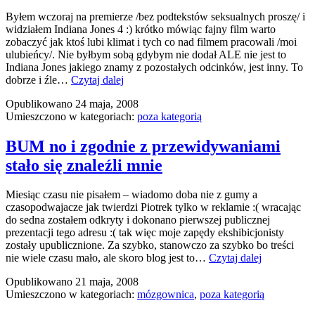
Byłem wczoraj na premierze /bez podtekstów seksualnych proszę/ i
widziałem Indiana Jones 4 :) krótko mówiąc fajny film warto
zobaczyć jak ktoś lubi klimat i tych co nad filmem pracowali /moi
ulubieńcy/. Nie byłbym sobą gdybym nie dodał ALE nie jest to
Indiana Jones jakiego znamy z pozostałych odcinków, jest inny. To
Henry
dobrze i źle…
Czytaj dalej
Jones
Opublikowano
24 maja, 2008
III
Umieszczono w kategoriach:
poza kategorią
BUM no i zgodnie z przewidywaniami
stało się znaleźli mnie
Miesiąc czasu nie pisałem – wiadomo doba nie z gumy a
czasopodwajacze jak twierdzi Piotrek tylko w reklamie :( wracając
do sedna zostałem odkryty i dokonano pierwszej publicznej
prezentacji tego adresu :( tak więc moje zapędy ekshibicjonisty
zostały upublicznione. Za szybko, stanowczo za szybko bo treści
BUM
nie wiele czasu mało, ale skoro blog jest to…
Czytaj dalej
no
Opublikowano
21 maja, 2008
i
Umieszczono w kategoriach:
mózgownica
,
poza kategorią
zgodnie
z