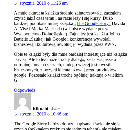
14 stycznia, 2010 o 11:26 am
A mnie akurat ta książka średnio zainteresowała, zacząłem
czytać jakiś czas temu i na razie leży i się kurzy. Dużo
bardziej podobała mi się książka
„The Google story”
Davida
A. Vise i Marka Masleeda (w Polsce wydane przez
Wydawnictwo Dolnośląskie). Fajna też jest książka Johna
Battelle „Szukaj: jak Google i konkurencja wywołali
biznesową i kulturową rewolucję” wydana przez PWN.
Obie te książki były dla mnie bardziej interesujące niż książka
Jarvisa. Ale to też może trochę dlatego, że Jarvis pisze o
odrobinę innych rzeczach, u niego więcej jest kwestii
biznesowych, z pozycji klienta używającego produktów
google. Pozostałe książki trochę ogólniej traktują o wielkim
G.
Odpowiedz
Kikuchi
pisze:
14 stycznia, 2010 o 10:46 pm
The Google Story bardzo dobrze napisana i świetnie się ją
czytało (połknąłem praktycznie jednym tchem), ale miałem