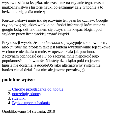
wystawie stała ta książka, nie czas teraz na czytanie tego, czas na
naukoznawstwo i historię nauki bo egzaminy za 2 tygodnie a to
będzie mordęga dla mnie :(
Kurcze ciekawi mnie jak się rozwinie ten pean ku czci św. Google
czy pojawią się jakieś wątki o poufności informacji które mnie w
googlu bolą, szit-fak miałem się uczyć a nie klepać bloga i pod
szyldem pracy licencjackiej czytać książki….
Przy okazji wyszło że albo
facebook
się wysypuje z kodowaniem,
albo
chrome
ma problem fakt jest faktem wyszukiwanie fejsbukowe
w chrome nie działa u mnie, w operze działa jak powinno.
Zaczynam odchodzić od FF bo zaczyna mnie niepokoić jego
popularność i mułowatość. Niestety dzieciątko póki co jeszcze
linusia nie dostanie, a googleOS jako alternatywny system nie
bardzo chciał działać na nim ale jeszcze powalczę ;)
podobne wpisy:
Chrome przeglądarka od google
potrzebuję obrony
sidewiki
Będzie raport z badania
Opublikowano
14 stycznia, 2010