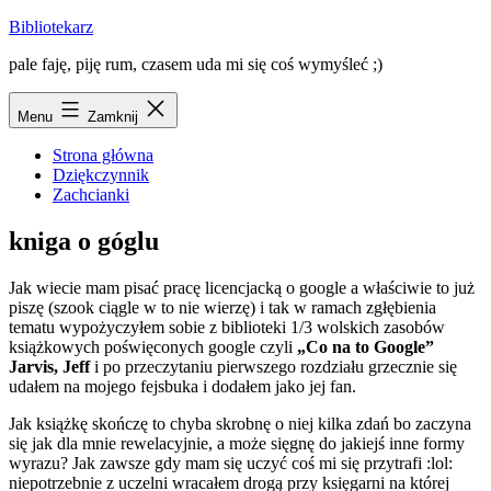
Przejdź
Bibliotekarz
do
pale faję, piję rum, czasem uda mi się coś wymyśleć ;)
treści
Menu
Zamknij
Strona główna
Dziękczynnik
Zachcianki
kniga o góglu
Jak wiecie mam pisać pracę licencjacką o google a właściwie to już
piszę (szook ciągle w to nie wierzę) i tak w ramach zgłębienia
tematu wypożyczyłem sobie z biblioteki 1/3 wolskich zasobów
książkowych poświęconych google czyli
„Co na to Google”
Jarvis, Jeff
i po przeczytaniu pierwszego rozdziału grzecznie się
udałem na mojego fejsbuka i dodałem jako jej fan.
Jak książkę skończę to chyba skrobnę o niej kilka zdań bo zaczyna
się jak dla mnie rewelacyjnie, a może sięgnę do jakiejś inne formy
wyrazu? Jak zawsze gdy mam się uczyć coś mi się przytrafi :lol:
niepotrzebnie z uczelni wracałem drogą przy księgarni na której