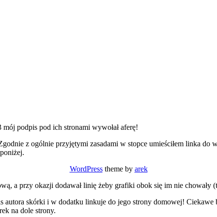
3 mój podpis pod ich stronami wywołał aferę!
godnie z ogólnie przyjętymi zasadami w stopce umieściłem linka do word
poniżej.
WordPress
theme by
arek
ą, a przy okazji dodawał linię żeby grafiki obok się im nie chowały (t
dpis autora skórki i w dodatku linkuje do jego strony domowej! Ciekawe 
rek na dole strony.