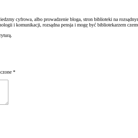
edzmy cyfrowa, albo prowadzenie bloga, stron biblioteki na rozsądny
logii i komunikacji, rozsądna pensja i mogę być bibliotekarzem czemu
ryturą.
aczone
*