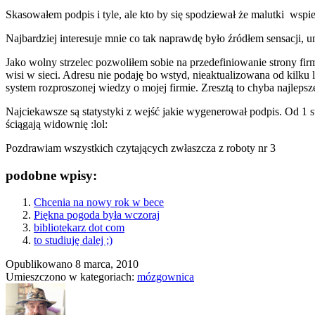
Skasowałem podpis i tyle, ale kto by się spodziewał że malutki wspi
Najbardziej interesuje mnie co tak naprawdę było źródłem sensacji, u
Jako wolny strzelec pozwoliłem sobie na przedefiniowanie strony firm
wisi w sieci. Adresu nie podaję bo wstyd, nieaktualizowana od kilku 
system rozproszonej wiedzy o mojej firmie. Zresztą to chyba najleps
Najciekawsze są statystyki z wejść jakie wygenerował podpis. Od 1 
ściągają widownię :lol:
Pozdrawiam wszystkich czytających zwłaszcza z roboty nr 3
podobne wpisy:
Chcenia na nowy rok w bece
Piękna pogoda była wczoraj
bibliotekarz dot com
to studiuję dalej ;)
Opublikowano
8 marca, 2010
Umieszczono w kategoriach:
mózgownica