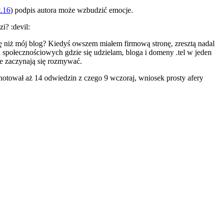
t.16
) podpis autora może wzbudzić emocje.
i? :devil:
uję niż mój blog? Kiedyś owszem miałem firmową stronę, zresztą nadal
li społecznościowych gdzie się udzielam, bloga i domeny .tel w jeden
we zaczynają się rozmywać.
notował aż 14 odwiedzin z czego 9 wczoraj, wniosek prosty afery