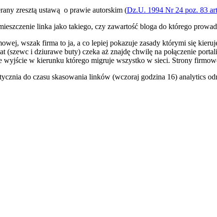
erany zresztą ustawą o prawie autorskim (
Dz.U. 1994 Nr 24 poz. 83 ar
mieszczenie linka jako takiego, czy zawartość bloga do którego prowadz
owej, wszak firma to ja, a co lepiej pokazuje zasady którymi się kier
lat (szewc i dziurawe buty) czeka aż znajdę chwilę na połączenie porta
ze wyjście w kierunku którego migruje wszystko w sieci. Strony firmo
stycznia do czasu skasowania linków (wczoraj godzina 16) analytics od