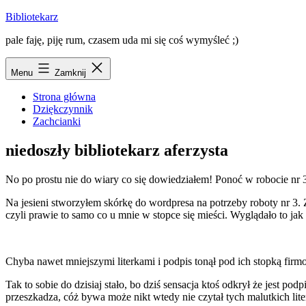
Przejdź
Bibliotekarz
do
pale faję, piję rum, czasem uda mi się coś wymyśleć ;)
treści
Menu
Zamknij
Strona główna
Dziękczynnik
Zachcianki
niedoszły bibliotekarz aferzysta
No po prostu nie do wiary co się dowiedziałem! Ponoć w robocie nr 
Na jesieni stworzyłem skórkę do wordpresa na potrzeby roboty nr 3. Z
czyli prawie to samo co u mnie w stopce się mieści. Wyglądało to jak 
Chyba nawet mniejszymi literkami i podpis tonął pod ich stopką firmow
Tak to sobie do dzisiaj stało, bo dziś sensacja ktoś odkrył że jest po
przeszkadza, cóż bywa może nikt wtedy nie czytał tych malutkich lite