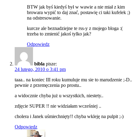
BTW jak byś kiedyś był w wawie a nie miał z kim
browara wypić to daj znać, postawię ci taki kufelek ;)
na odstresowanie.
kurcze ale beznadziejne te rss-y z mojego bloga :(
trzeba to zmienić jakoś tylko jak?
Odpowiedz
bibla
pisze:
24 lutego, 2010 o 3:41 pm
taaa.. na koniec III roku kumuluje mu sie to marudzenie ;-D..
pewnie z przemęczenia po prostu..
a widocznie chyba już u wszystkich, niestety..
zdjęcie SUPER !! nie widziałam wcześniej ..
cholera i Janek uśmiechnięty!! chyba wkleję na pulpit ;-)
Odpowiedz