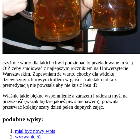
czyż nie warto dla takich chwil podziobać to przeładowane treścią
OiZ żeby studiować z najlepszym rocznikiem na Uniwersytecie
Warszawskim. Zapewniam że warto, choćby dla widoku
dziewczyny z litrowym kuflem w garści :) ale taka fotka z
premedytacją nie powstała aby nie kusić losu :D
Właśnie takie piękne wspomnienie a zarazem i radosna myśl na
przyszłość (wszak będzie jakieś piwo niebawem), pozwala
przetrwać kolejny szary dzień pełen dupnych zajęć.
podobne wpisy:
miał być nowy wpis
wyzwanie 52