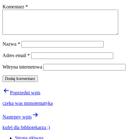
Komentarz
*
Nazwa
*
Adres email
*
Witryna internetowa
Nawigacja
Poprzedni wpis
wpisu
czeka was monotematyka
Następny wpis
kufel dla bibliotekarza ;)
Strona główna