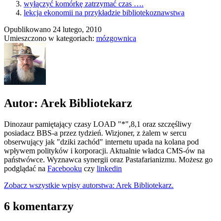
wyłączyć komórkę zatrzymać czas ….
lekcja ekonomii na przykładzie bibliotekoznawstwa
Opublikowano
24 lutego, 2010
Umieszczono w kategoriach:
mózgownica
Autor: Arek Bibliotekarz
Dinozaur pamiętający czasy LOAD "*",8,1 oraz szczęśliwy
posiadacz BBS-a przez tydzień. Wizjoner, z żalem w sercu
obserwujący jak "dziki zachód" internetu upada na kolana pod
wpływem polityków i korporacji. Aktualnie władca CMS-ów na
państwówce. Wyznawca synergii oraz Pastafarianizmu. Możesz go
podglądać na
Facebooku
czy
linkedin
Zobacz wszystkie wpisy autorstwa: Arek Bibliotekarz.
6 komentarzy