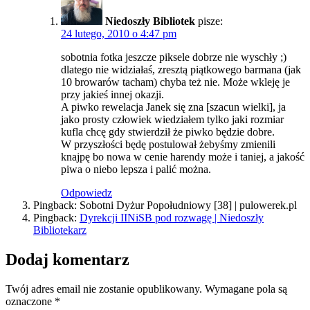
Niedoszły Bibliotek
pisze:
24 lutego, 2010 o 4:47 pm
sobotnia fotka jeszcze piksele dobrze nie wyschły ;)
dlatego nie widziałaś, zresztą piątkowego barmana (jak
10 browarów tacham) chyba też nie. Może wkleję je
przy jakieś innej okazji.
A piwko rewelacja Janek się zna [szacun wielki], ja
jako prosty człowiek wiedziałem tylko jaki rozmiar
kufla chcę gdy stwierdził że piwko będzie dobre.
W przyszłości będę postulował żebyśmy zmienili
knajpę bo nowa w cenie harendy może i taniej, a jakość
piwa o niebo lepsza i palić można.
Odpowiedz
Pingback: Sobotni Dyżur Popołudniowy [38] | pulowerek.pl
Pingback:
Dyrekcji IINiSB pod rozwagę | Niedoszły
Bibliotekarz
Dodaj komentarz
Twój adres email nie zostanie opublikowany.
Wymagane pola są
oznaczone
*