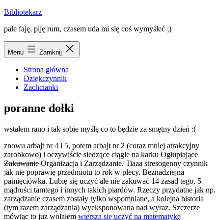
Przejdź
Bibliotekarz
do
pale faję, piję rum, czasem uda mi się coś wymyśleć ;)
treści
Menu
Zamknij
Strona główna
Dziękczynnik
Zachcianki
poranne dołki
wstałem rano i tak sobie myślę co to będzie za smętny dzień :(
znowu arbajt nr 4 i 5, potem arbajt nr 2 (coraz mniej atrakcyjny
zarobkowo) i oczywiście siedzące ciągle na karku
Ogłupiające
Zakuwanie
Organizacja i Zarządzanie. Tiaaa stresogenny czynnik
jak nie poprawię przedmiotu to rok w plecy. Beznadziejna
pamięciówka. Lubię się uczyć ale nie zakuwać 14 zasad tego, 5
mądrości tamtego i innych takich piardów. Rzeczy przydatne jak np.
zarządzanie czasem zostały tylko wspomniane, a kolejna historia
(tym razem zarządzania) wyeksponowana nad wyraz. Szczerze
mówiąc to już wolałem
wiersza się uczyć na matematykę