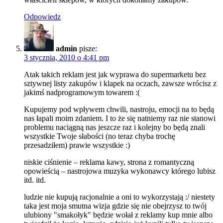
Odpowiedz
admin
pisze:
3 stycznia, 2010 o 4:41 pm
Atak takich reklam jest jak wyprawa do supermarketu bez
sztywnej listy zakupów i klapek na oczach, zawsze wrócisz z
jakimś nadprogramowym towarem :(
Kupujemy pod wpływem chwili, nastroju, emocji na to będą
nas łapali moim zdaniem. I to że się natniemy raz nie stanowi
problemu naciągną nas jeszcze raz i kolejny bo będą znali
wszystkie Twoje słabości (no teraz chyba trochę
przesadziłem) prawie wszystkie :)
niskie ciśnienie – reklama kawy, strona z romantyczną
opowieścią – nastrojowa muzyka wykonawcy którego lubisz
itd. itd.
ludzie nie kupują racjonalnie a oni to wykorzystają :/ niestety
taka jest moja smutna wizja gdzie się nie obejrzysz to twój
ulubiony "smakołyk" będzie wołał z reklamy kup mnie albo