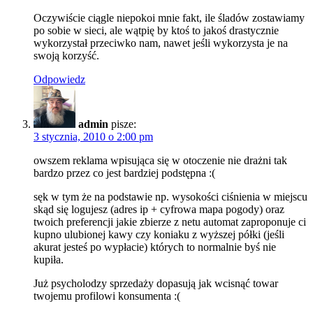
Oczywiście ciągle niepokoi mnie fakt, ile śladów zostawiamy
po sobie w sieci, ale wątpię by ktoś to jakoś drastycznie
wykorzystał przeciwko nam, nawet jeśli wykorzysta je na
swoją korzyść.
Odpowiedz
admin
pisze:
3 stycznia, 2010 o 2:00 pm
owszem reklama wpisująca się w otoczenie nie drażni tak
bardzo przez co jest bardziej podstępna :(
sęk w tym że na podstawie np. wysokości ciśnienia w miejscu
skąd się logujesz (adres ip + cyfrowa mapa pogody) oraz
twoich preferencji jakie zbierze z netu automat zaproponuje ci
kupno ulubionej kawy czy koniaku z wyższej półki (jeśli
akurat jesteś po wypłacie) których to normalnie byś nie
kupiła.
Już psycholodzy sprzedaży dopasują jak wcisnąć towar
twojemu profilowi konsumenta :(