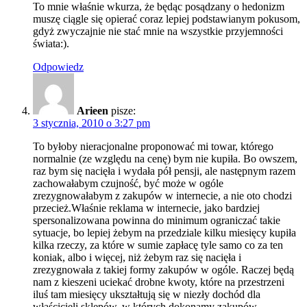
To mnie właśnie wkurza, że będąc posądzany o hedonizm
muszę ciągle się opierać coraz lepiej podstawianym pokusom,
gdyż zwyczajnie nie stać mnie na wszystkie przyjemności
świata:).
Odpowiedz
Arieen
pisze:
3 stycznia, 2010 o 3:27 pm
To byłoby nieracjonalne proponować mi towar, którego
normalnie (ze względu na cenę) bym nie kupiła. Bo owszem,
raz bym się nacięła i wydała pół pensji, ale następnym razem
zachowałabym czujność, być może w ogóle
zrezygnowałabym z zakupów w internecie, a nie oto chodzi
przecież.Właśnie reklama w internecie, jako bardziej
spersonalizowana powinna do minimum ograniczać takie
sytuacje, bo lepiej żebym na przedziale kilku miesięcy kupiła
kilka rzeczy, za które w sumie zapłacę tyle samo co za ten
koniak, albo i więcej, niż żebym raz się nacięła i
zrezygnowała z takiej formy zakupów w ogóle. Raczej będą
nam z kieszeni uciekać drobne kwoty, które na przestrzeni
iluś tam miesięcy ukształtują się w niezły dochód dla
właścicieli sklepów, w których dokonamy zakupów.