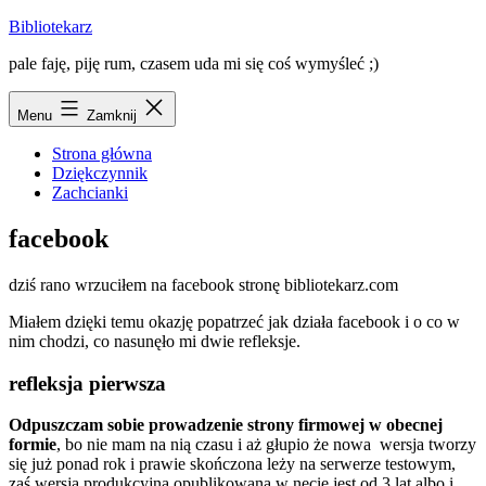
Przejdź
Bibliotekarz
do
pale faję, piję rum, czasem uda mi się coś wymyśleć ;)
treści
Menu
Zamknij
Strona główna
Dziękczynnik
Zachcianki
facebook
dziś rano wrzuciłem na facebook stronę bibliotekarz.com
Miałem dzięki temu okazję popatrzeć jak działa facebook i o co w
nim chodzi, co nasunęło mi dwie refleksje.
refleksja pierwsza
Odpuszczam sobie prowadzenie strony firmowej w obecnej
formie
, bo nie mam na nią czasu i aż głupio że nowa wersja tworzy
się już ponad rok i prawie skończona leży na serwerze testowym,
zaś wersja produkcyjna opublikowana w necie jest od 3 lat albo i