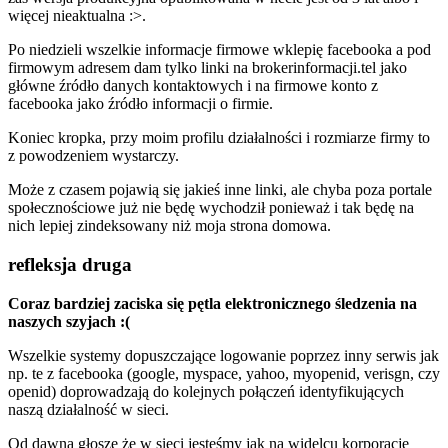
więcej nieaktualna :>.
Po niedzieli wszelkie informacje firmowe wklepię facebooka a pod
firmowym adresem dam tylko linki na brokerinformacji.tel jako
główne źródło danych kontaktowych i na firmowe konto z
facebooka jako źródło informacji o firmie.
Koniec kropka, przy moim profilu działalności i rozmiarze firmy to
z powodzeniem wystarczy.
Może z czasem pojawią się jakieś inne linki, ale chyba poza portale
społecznościowe już nie będę wychodził ponieważ i tak będę na
nich lepiej zindeksowany niż moja strona domowa.
refleksja druga
Coraz bardziej zaciska się pętla elektronicznego śledzenia na
naszych szyjach :(
Wszelkie systemy dopuszczające logowanie poprzez inny serwis jak
np. te z facebooka (google, myspace, yahoo, myopenid, verisgn, czy
openid) doprowadzają do kolejnych połączeń identyfikujących
naszą działalność w sieci.
Od dawna głoszę że w sieci jesteśmy jak na widelcu korporacje