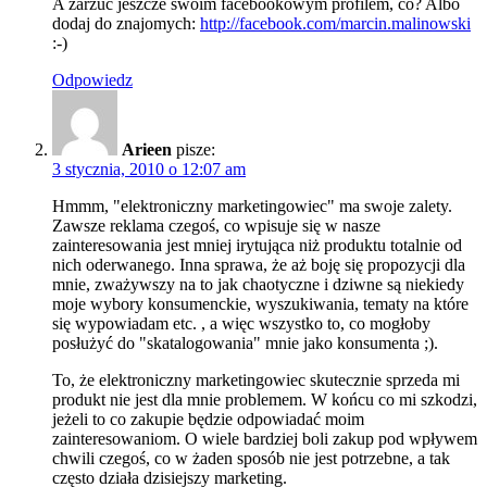
A zarzuć jeszcze swoim facebookowym profilem, co? Albo
dodaj do znajomych:
http://facebook.com/marcin.malinowski
:-)
Odpowiedz
Arieen
pisze:
3 stycznia, 2010 o 12:07 am
Hmmm, "elektroniczny marketingowiec" ma swoje zalety.
Zawsze reklama czegoś, co wpisuje się w nasze
zainteresowania jest mniej irytująca niż produktu totalnie od
nich oderwanego. Inna sprawa, że aż boję się propozycji dla
mnie, zważywszy na to jak chaotyczne i dziwne są niekiedy
moje wybory konsumenckie, wyszukiwania, tematy na które
się wypowiadam etc. , a więc wszystko to, co mogłoby
posłużyć do "skatalogowania" mnie jako konsumenta ;).
To, że elektroniczny marketingowiec skutecznie sprzeda mi
produkt nie jest dla mnie problemem. W końcu co mi szkodzi,
jeżeli to co zakupie będzie odpowiadać moim
zainteresowaniom. O wiele bardziej boli zakup pod wpływem
chwili czegoś, co w żaden sposób nie jest potrzebne, a tak
często działa dzisiejszy marketing.