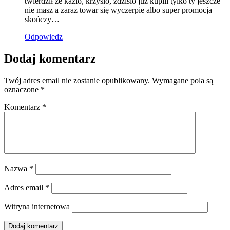
twierdził że kazio, krzysio, zdzisio już kupili tylko ty jeszcze
nie masz a zaraz towar się wyczerpie albo super promocja
skończy…
Odpowiedz
Dodaj komentarz
Twój adres email nie zostanie opublikowany.
Wymagane pola są
oznaczone
*
Komentarz
*
Nazwa
*
Adres email
*
Witryna internetowa