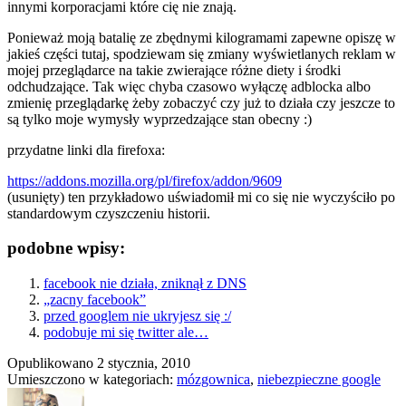
innymi korporacjami które cię nie znają.
Ponieważ moją batalię ze zbędnymi kilogramami zapewne opiszę w
jakieś części tutaj, spodziewam się zmiany wyświetlanych reklam w
mojej przeglądarce na takie zwierające różne diety i środki
odchudzające. Tak więc chyba czasowo wyłączę adblocka albo
zmienię przeglądarkę żeby zobaczyć czy już to działa czy jeszcze to
są tylko moje wymysły wyprzedzające stan obecny :)
przydatne linki dla firefoxa:
https://addons.mozilla.org/pl/firefox/addon/9609
(usunięty) ten przykładowo uświadomił mi co się nie wyczyściło po
standardowym czyszczeniu historii.
podobne wpisy:
facebook nie działa, zniknął z DNS
„zacny facebook”
przed googlem nie ukryjesz się :/
podobuje mi się twitter ale…
Opublikowano
2 stycznia, 2010
Umieszczono w kategoriach:
mózgownica
,
niebezpieczne google