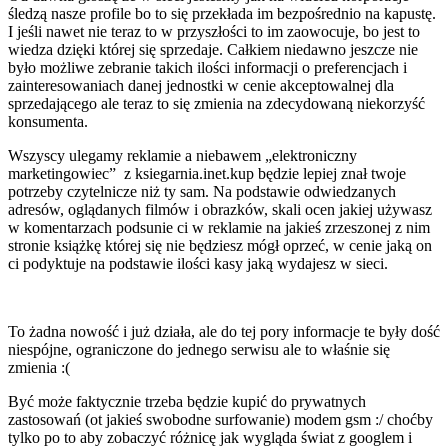
śledzą nasze profile bo to się przekłada im bezpośrednio na kapustę.
I jeśli nawet nie teraz to w przyszłości to im zaowocuje, bo jest to
wiedza dzięki której się sprzedaje. Całkiem niedawno jeszcze nie
było możliwe zebranie takich ilości informacji o preferencjach i
zainteresowaniach danej jednostki w cenie akceptowalnej dla
sprzedającego ale teraz to się zmienia na zdecydowaną niekorzyść
konsumenta.
Wszyscy ulegamy reklamie a niebawem „elektroniczny
marketingowiec” z ksiegarnia.inet.kup będzie lepiej znał twoje
potrzeby czytelnicze niż ty sam. Na podstawie odwiedzanych
adresów, oglądanych filmów i obrazków, skali ocen jakiej używasz
w komentarzach podsunie ci w reklamie na jakieś zrzeszonej z nim
stronie książkę której się nie będziesz mógł oprzeć, w cenie jaką on
ci podyktuje na podstawie ilości kasy jaką wydajesz w sieci.
To żadna nowość i już działa, ale do tej pory informacje te były dość
niespójne, ograniczone do jednego serwisu ale to właśnie się
zmienia :(
Być może faktycznie trzeba będzie kupić do prywatnych
zastosowań (ot jakieś swobodne surfowanie) modem gsm :/ choćby
tylko po to aby zobaczyć różnicę jak wygląda świat z googlem i